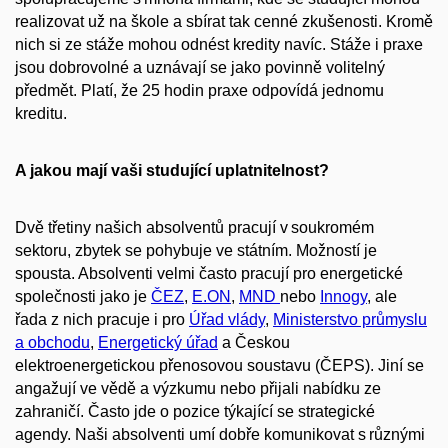
realizovat už na škole a sbírat tak cenné zkušenosti. Kromě
nich si ze stáže mohou odnést kredity navíc. Stáže i praxe
jsou dobrovolné a uznávají se jako povinně volitelný
předmět. Platí, že 25 hodin praxe odpovídá jednomu
kreditu.
A jakou mají vaši studující uplatnitelnost?
Dvě třetiny našich absolventů pracují v soukromém
sektoru, zbytek se pohybuje ve státním. Možností je
spousta. Absolventi velmi často pracují pro energetické
společnosti jako je
ČEZ
,
E.ON
,
MND
nebo
Innogy
, ale
řada z nich pracuje i pro
Úřad vlády
,
Ministerstvo průmyslu
a obchodu
,
Energetický úřad
a Českou
elektroenergetickou přenosovou soustavu (ČEPS). Jiní se
angažují ve vědě a výzkumu nebo přijali nabídku ze
zahraničí.
Často jde o pozice týkající se strategické
agendy. Naši absolventi umí dobře komunikovat s různými