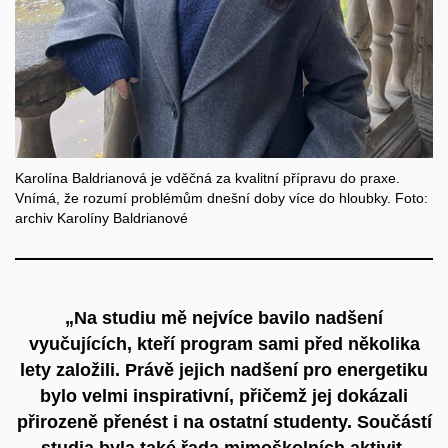
Karolína Baldrianová je vděčná za kvalitní přípravu do praxe.
Vnímá, že rozumí problémům dnešní doby více do hloubky. Foto:
archiv Karolíny Baldrianové
„Na studiu mě nejvíce bavilo nadšení
vyučujících, kteří program sami před několika
lety založili. Právě jejich nadšení pro energetiku
bylo velmi inspirativní, přičemž jej dokázali
přirozeně přenést i na ostatní studenty. Součástí
studia byla také řada mimoškolních aktivit,