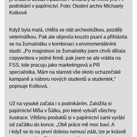
podnikání v papírnictví. Foto: Osobní archiv Michaely
Kolkové
Když byla malá, chtěla se stát archeoložkou, později
veterinářkou. Pak ale objevila kouzlo psaní a přihlásila
se na žurnalistiku v kombinaci s enviromentálními
studii. „Po magistrovi ze žurnalistiky jsem chvíli dělala
c
opywritera v jedné firmě, pak jsem se ale vrátila na
FSS, kde pracuju jako marketingová a PR
specialistka. Mám na starosti vše okolo uchazečské
kampaně a náboru nových studentů a studentek,“
popisuje
Kolková
.
Už na vysoké začala i s podnikáním. Založila si
papírnictví Míša v Šálku, pro které vytváří všechny
ilustrace. Většinu produktů si v papírnictví sami vyrábí
od začátku do konce. „Obě práce mě moc baví. A
i když se to na první dobrou nemusí zdát, lze je krásně