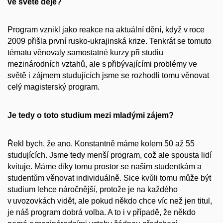
ve světě děje?
Program vznikl jako reakce na aktuální dění, když v roce
2009 přišla první rusko-ukrajinská krize. Tenkrát se tomuto
tématu věnovaly samostatné kurzy při studiu
mezinárodních vztahů, ale s přibývajícími problémy ve
světě i zájmem studujících jsme se rozhodli tomu věnovat
celý magisterský program.
Je tedy o toto studium mezi mladými zájem?
Řekl bych, že ano. Konstantně máme kolem 50 až 55
studujících. Jsme tedy menší program, což ale spousta lidí
kvituje. Máme díky tomu prostor se našim studentkám a
studentům věnovat individuálně. Sice kvůli tomu může být
studium lehce náročnější, protože je na každého
v uvozovkách vidět, ale pokud někdo chce víc než jen titul,
je náš program dobrá volba. A to i v případě, že někdo