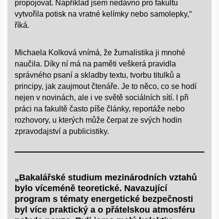
propojovat. Například jsem nedávno pro fakultu
vytvořila potisk na vratné kelímky nebo samolepky,“
říká.
Michaela Kolková vnímá, že žurnalistika ji mnohé
naučila. Díky ní má na paměti veškerá pravidla
správného psaní a skladby textu, tvorbu titulků a
principy, jak zaujmout čtenáře. Je to něco, co se hodí
nejen v novinách, ale i ve světě sociálních sítí. I při
práci na fakultě často píše články, reportáže nebo
rozhovory, u kterých může čerpat ze svých hodin
zpravodajství a publicistiky.
„Bakalářské studium mezinárodních vztahů
bylo víceméně teoretické. Navazující
program s tématy energetické bezpečnosti
byl více praktický a o přátelskou atmosféru