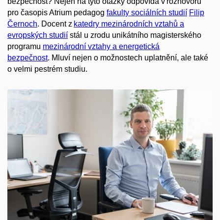
bezpečnost? Nejen na tyto otázky odpovídá v rozhovoru
pro časopis Atrium pedagog
f
akulty sociálních studií
Filip
Černoch
. Docent z
k
atedry mezinárodních vztahů a
evropských studií
stál u zrodu unikátního magisterského
programu
m
ezinárodní vztahy a energetická
bezpečnost
.
Mluv
í nejen o možnostech uplatnění, ale také
o
velmi pestrém studiu.