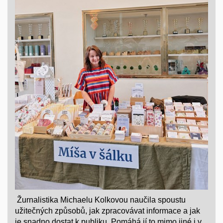
Žurnalistika Michaelu Kolkovou naučila spoustu
užitečných způsobů, jak zpracovávat informace a jak
je snadno dostat k publiku. Pomáhá jí to mimo jiné i v