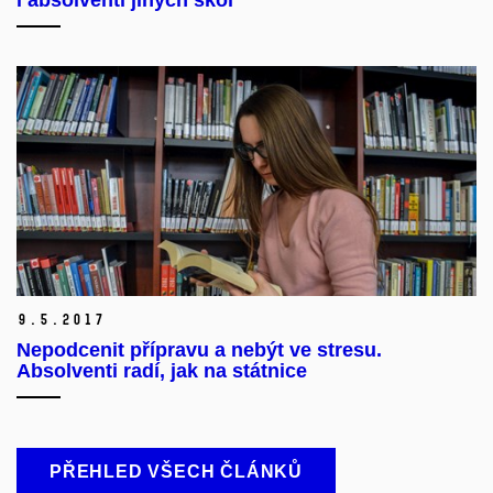
9.
5.
2017
Nepodcenit přípravu a nebýt ve stresu.
Absolventi radí, jak na státnice
PŘEHLED VŠECH ČLÁNKŮ