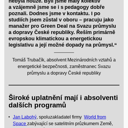
nebyla nouze. Byli jsme malý kolektiv
a vzájemně jsme se i s pedagogy dobře
poznali. Dodnes jsme v kontaktu. I po
studiích jsem zůstal v oboru – pracuju jako
manažer pro Green Deal na Svazu průmyslu
a dopravy České republiky. Řeším primárně
evropskou klimatickou a energetickou
legislativu a její možné dopady na průmysl.“
Tomáš Trubačík, absolvent Mezinárodních vztahů a
energetické bezpečnosti, zaměstnanec Svazu
průmyslu a dopravy České republiky
Široké uplatnění mají i absolventi
dalších programů
Jan Labohý
, spoluzakladatel firmy
World from
Space
zabývající se satelitním průzkumem Země,