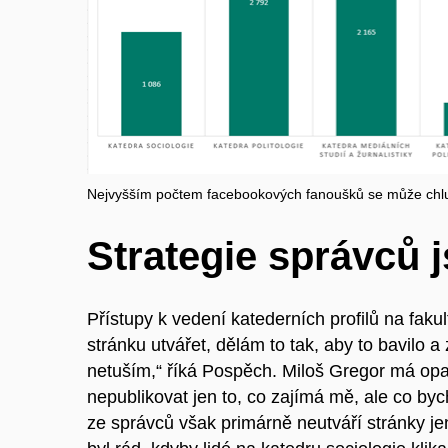
Nejvyšším počtem facebookových fanoušků se může chlubi
Strategie správců 
Přístupy k vedení
katederních
profilů na faku
stránku utvářet, dělám to tak, aby to bavilo a 
netuším,“
říká
Pospěch. Miloš Gregor má opačn
nepublikovat jen to, co zajímá mě, ale co byc
ze správců však primárně neutváří stránky je