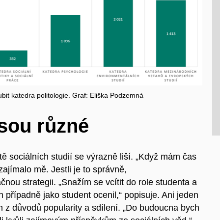
t katedra politologie. Graf: Eliška Podzemná
jsou různé
ltě sociálních studií se výrazně liší. „Když mám čas
zajímalo mě. Jestli je to správně,
ou strategii. „Snažím se vcítit do role studenta a
h případně jako student ocenil,“ popisuje. Ani jeden
n z důvodů popularity a sdílení. „Do budoucna bych