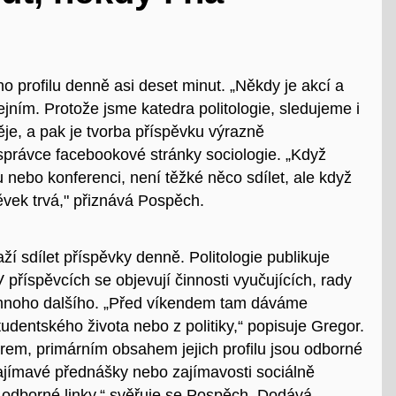
ho
profilu denně asi deset minut.
„
Někdy
je
akcí a
řejním
.
Protože jsme katedra politologie, sledujeme i
děje, a pak je tvorba příspěvku výrazně
 správce
facebookové
stránky sociologie.
„
Když
nebo konferenci, není těžké něco sdílet, ale když
ěvek trvá," přiznává Pospěch
.
aží sdílet příspěvky denně. Politologie publikuje
 příspěvcích se objevují činnosti vyučujících, rady
 a mnoho dalšího. „Před víkendem tam dáváme
tudentského života nebo z politiky,“ popisuje Gregor.
rem, primárním obsahem jejich profilu jsou odborné
zajímavé přednášky nebo zajímavosti sociálně
 odborné linky,“ svěřuje se
Pospěch
. D
odává,