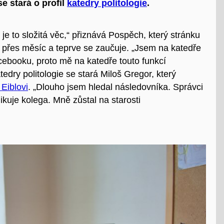
 se stará o profil
katedry politologie
.
je to složitá věc,“ přiznává Pospěch, který stránku
o přes měsíc
a teprve se zaučuje. „Jsem na katedře
cebooku, proto
mě
na katedře touto funkcí
edry politologie se stará Miloš Gregor, který
Eiblovi
. „Dlouho jsem hledal následovníka. Správci
ikuje kolega. Mně zůstal na starosti