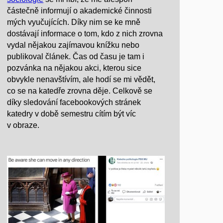
částečně informují o akademické činnosti
mých vyučujících. Díky nim se ke mně
dostávají informace o tom, kdo z nich zrovna
vydal nějakou zajímavou knížku nebo
publikoval článek. Čas od času je tam i
pozvánka na nějakou akci, kterou sice
obvykle nenavštívím, ale hodí se mi vědět,
co se na katedře zrovna děje. Celkově se
díky sledování facebookových stránek
katedry v době semestru cítím být víc
v obraze.