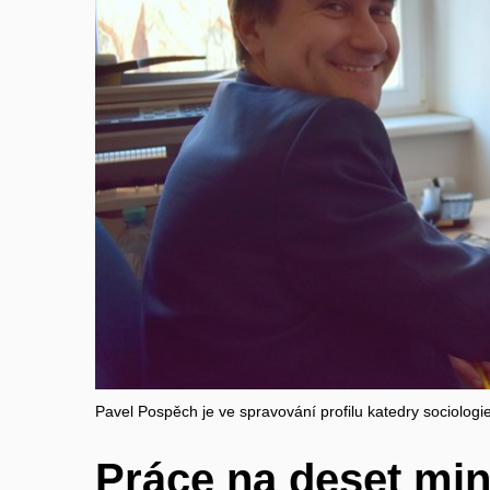
Pavel Pospěch je ve spravování profilu katedry sociolo
Práce na deset min