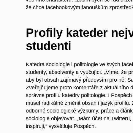
že
chce facebookovým fanouškům zprostředková
Profily kateder
nejv
studenti
Katedra sociologie i politologie ve svých face
studenty, absolventy a vyučující. „Víme, že 
aby byl obsah zajímavý především pro ně. S
Zveřejňujeme proto komentáře z aktuálního děn
správce profilu katedry politologie. I Pospěch
musel radikálně změnit obsah i jazyk profilu.
odborné sociologické výzkumy, práce a články
sociologie objevovat. „Mám účet na Twitteru, 
inspiruj
i
,“ vysvětluje Pospěch.