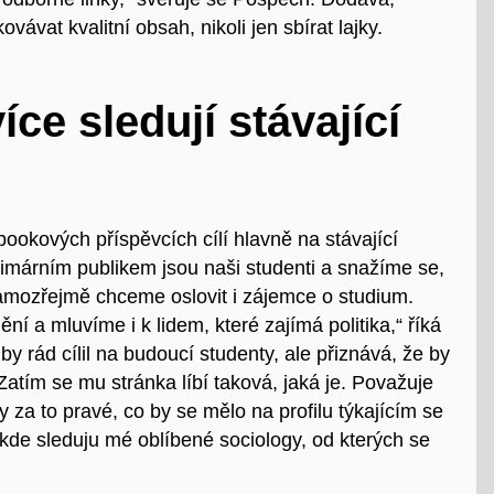
vat kvalitní obsah, nikoli jen sbírat lajky.
íce sledují stávající
bookových příspěvcích cílí hlavně na stávající
primárním publikem jsou naši studenti a snažíme se,
amozřejmě chceme oslovit i zájemce o studium.
í a mluvíme i k lidem, které zajímá politika,“ říká
 by rád cílil na budoucí studenty, ale přiznává, že by
 Zatím se mu stránka líbí taková, jaká je. Považuje
 za to pravé, co by se mělo na profilu
týkajícím
se
kde sleduj
u
mé oblíbené sociology, od kterých se