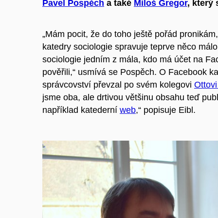
Pavel Pospěch
a také
Miloš Gregor
, který
„Mám pocit, že do toho ještě pořád pronikám, 
katedry sociologie spravuje teprve něco mál
sociologie jedním z mála, kdo má účet na Fa
pověřili,“
usmívá se
Pospěch
. O Facebook kat
správcovství převzal po svém kolegovi
Otto
vi
jsme oba, ale drtivou většinu obsahu teď publ
například
katederní
web
,“ popisuje
Eibl
.