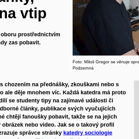
 na vtip
z oboru prostřednictvím
ndy zas pobavit.
Foto: Miloš Gregor se věnuje spra
Podzemná
 s chozením na přednášky, zkouškami nebo s
o ale děje mnohem víc. Každá katedra má proto
lí se studenty tipy na zajímavé události či
odborné články, publikace svých vyučujících
 chtějí fanoušky pobavit, takže se na jejich
 obrázek nebo video. Jak se o takový profil
ozrazuje správce stránky
katedry sociologie