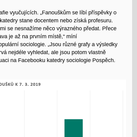
afie vyučujících. „Fanouškům se líbí příspěvky o
 katedry stane docentem nebo získá profesuru.
rými se nesnažíme něco výrazného předat. Přece
va je až na prvním místě,“
míní
opulární sociologie
. „J
sou různé grafy a výsledky
vá nejdéle vyhledat, ale jsou potom vlastně
ituaci na Facebooku katedry sociologie Pospěch.