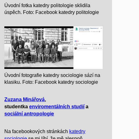
Úvodní fotka katedry politologie sklidila
úspěch. Foto: Facebook katedry politologie
Úvodní fotografie katedry sociologie sází na
klasiku. Foto: Facebook katedry sociologie
Zuzana Minářová
,
studentka
enviromentálních
studií
a
sociální antropologie
Na facebookových stránkách
katedry
sociologie
se mi líbí, že mě alespoň