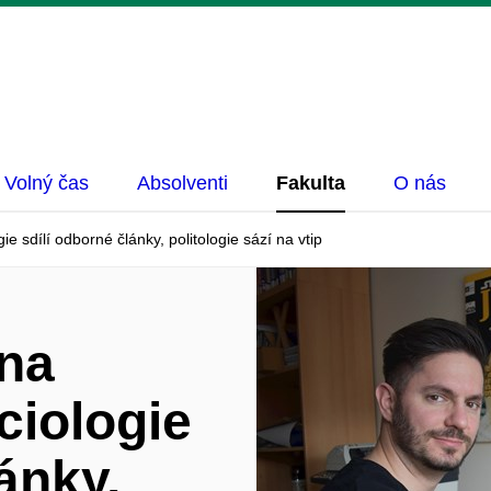
Volný čas
Absolventi
Fakulta
O nás
e sdílí odborné články, politologie sází na vtip
 na
iologie
ánky,