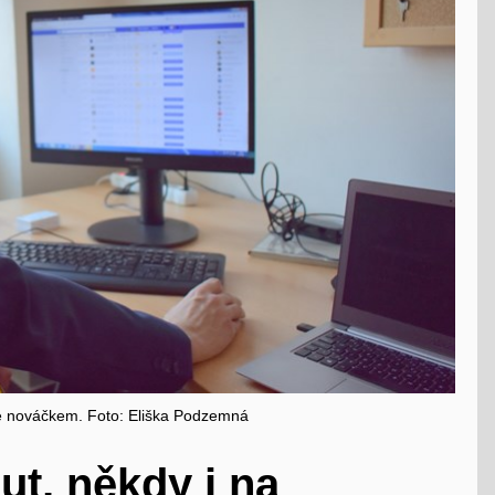
gie nováčkem. Foto: Eliška Podzemná
ut, někdy i na