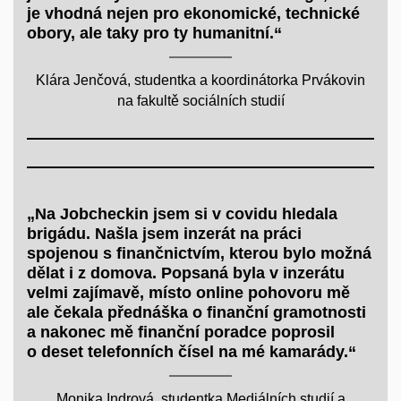
je vhodná nejen pro ekonomické, technické
obory, ale taky pro ty humanitní.“
Klára Jenčová, studentka a koordinátorka Prvákovin
na fakultě sociálních studií
„Na Jobcheckin jsem si v covidu hledala
brigádu. Našla jsem inzerát na práci
spojenou s finančnictvím, kterou bylo možná
dělat i z domova. Popsaná byla v inzerátu
velmi zajímavě, místo online pohovoru mě
ale čekala přednáška o finanční gramotnosti
a nakonec mě finanční poradce poprosil
o deset telefonních čísel na mé kamarády.“
Monika Indrová, studentka Mediálních studií a