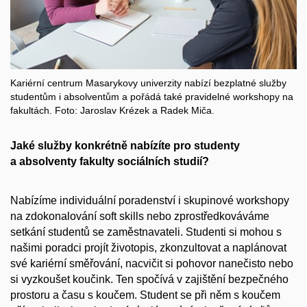
Kariérní centrum Masarykovy univerzity nabízí bezplatné služby
studentům i absolventům a pořádá také pravidelné workshopy na
fakultách. Foto:
Jaroslav
Krézek
a Radek
Miča
.
Jaké služby konkrétně nabízíte pro studenty
a absolventy fakulty sociálních studií?
Nabízíme individuální poradenství i skupinové workshopy
na zdokonalování soft skills nebo zprostředkováváme
setkání studentů se zaměstnavateli. Studenti si mohou s
našimi poradci projít životopis, zkonzultovat a naplánovat
své kariérní směřování, nacvičit si pohovor nanečisto nebo
si vyzkoušet koučink. Ten spočívá v zajištění bezpečného
prostoru a času s koučem. Student se při něm s koučem