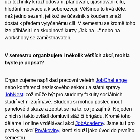
učí techniky k rozhodování, plánování, ujasňování cílů,
hledání motivace a k seberozvoji. Většinou to trvá déle,
než jedno sezení, jelikož se účastník s koučem snaží
dostat k předem vytyčenému cíli. V semestru se kromě toho
lze přihlásit i na skupinové kurzy „Jak na ...“ nebo na
workshopy se zaměstnavateli.
V semestru organizujete i několik větších akcí, mohla
byste je popsat?
Organizujeme například pracovní veletrh
JobChallenge
nebo konferenci neziskového sektoru a státní správy
JobNest,
což může být pro studenty fakulty sociálních
studií velmi zajímavé. Studenti si mohou poslechnout
panelové diskuze a zeptat se na to, co je zajímá. Nejeden
z nich si takto zvládl domluvit stáž či brigádu. Kromě toho
děláme i online vzdělávací akci
JobAcademy
. Jsme tu i pro
prváky s akcí
Prvákoviny
, která slouží jako úvod do prvního
semestru.