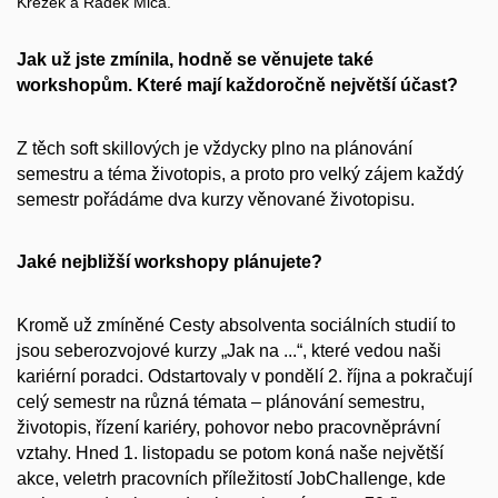
Krézek a Radek Miča.
Jak už jste zmínila, hodně se věnujete také
workshopům. Které mají každoročně největší účast?
Z těch soft skillových je vždycky plno na plánování
semestru a téma životopis, a proto pro velký zájem každý
semestr pořádáme dva kurzy věnované životopisu.
Jaké nejbližší workshopy plánujete?
Kromě už zmíněné Cesty absolventa sociálních studií to
jsou seberozvojové kurzy „Jak na ...“, které vedou naši
kariérní poradci. Odstartovaly v pondělí 2. října a pokračují
celý semestr na různá témata – plánování semestru,
životopis, řízení kariéry, pohovor nebo pracovněprávní
vztahy. Hned 1. listopadu se potom koná naše největší
akce, veletrh pracovních příležitostí JobChallenge, kde