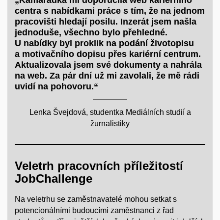
centra s nabídkami práce s tím, že na jednom
pracovišti hledají posilu. Inzerát jsem našla
jednoduše, všechno bylo přehledné.
U nabídky byl proklik na podání životopisu
a motivačního dopisu přes kariérní centrum.
Aktualizovala jsem své dokumenty a nahrála
na web. Za pár dní už mi zavolali, že mě rádi
uvidí na pohovoru.“
Lenka Švejdová, studentka Mediálních studií a
žurnalistiky
Veletrh pracovních příležitostí
JobChallenge
Na veletrhu se zaměstnavatelé mohou setkat s
potencionálními budoucími zaměstnanci z řad