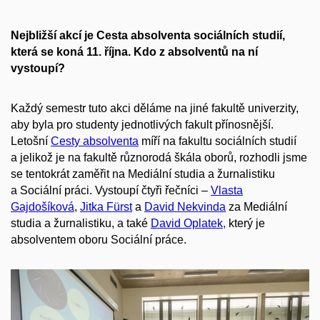
Nejbližší akcí je Cesta absolventa sociálních studií,
která se koná 11. října. Kdo z absolventů na ní
vystoupí?
Každý semestr tuto akci děláme na jiné fakultě univerzity,
aby byla pro studenty jednotlivých fakult přínosnější.
Letošní
Cesty absolventa
míří na fakultu sociálních studií
a jelikož je na fakultě různorodá škála oborů, rozhodli jsme
se tentokrát zaměřit na Mediální studia a žurnalistiku
a Sociální práci. Vystoupí čtyři řečníci –
Vlasta
Gajdošíková
,
Jitka Fürst
a
David Nekvinda
za Mediální
studia a žurnalistiku, a také
David Oplatek,
který je
absolventem oboru Sociální práce.