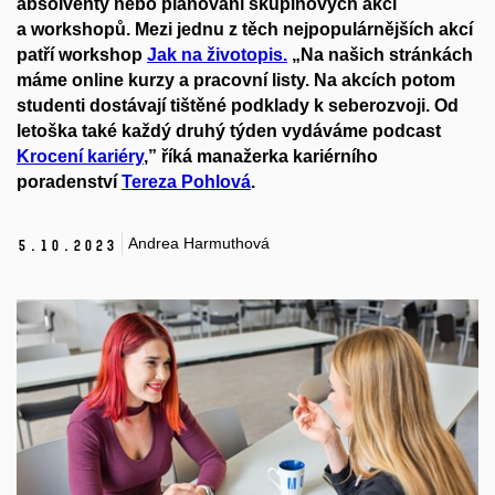
absolventy nebo plánování skupinových akcí
a workshopů. Mezi jednu z těch nejpopulárnějších
akcí
p
atří
workshop
Jak na životopis
.
„
Na našich stránkách
máme online kurzy
a pracovní listy. Na akcích
potom
studenti
dostávají
tištěné podklady k seberozvoji.
O
d
letoška také každý druhý týden vydáváme
podcast
Krocení kariéry
,”
říká manažerka kariérního
poradenství
Tereza Pohlová
.
Andrea Harmuthová
5.
10.
2023