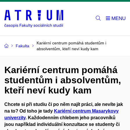
Kariérní centrum pomáhá studentům i
Fakulta
absolventům, kteří neví kudy kam
Kariérní centrum pomáhá
studentům i absolventům,
kteří neví kudy kam
C
hcete si při studiu či po něm najít práci, ale nevíte jak
na to? Od toho je tady
Kariérní centrum Masarykovy
univerzity
.
Kaž
dodenním chlebem
jeho pracovníků
j
sou například individuální konzultace se studenty či