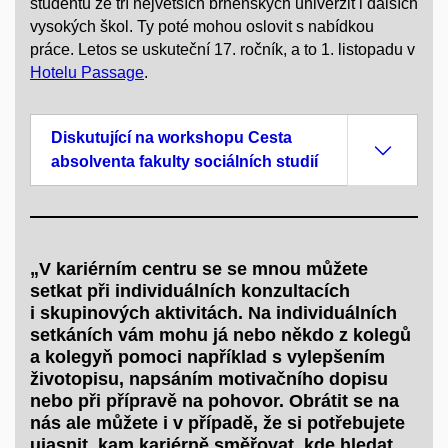
studentů ze tří největších brněnských univerzit i dalších
vysokých škol. Ty poté mohou oslovit s nabídkou
práce.
Letos se uskuteční 17. ročník, a to 1. listopadu v
Hotelu Passage
.
Diskutující na workshopu Cesta
absolventa fakulty sociálních studií
„V kariérním centru se se mnou můžete
setkat při individuálních konzultacích
i skupinových aktivitách. Na individuálních
setkáních vám mohu já nebo někdo z kolegů
a kolegyň pomoci například s vylepšením
životopisu, napsáním motivačního dopisu
nebo při přípravě na pohovor. Obrátit se na
nás ale můžete i v případě, že si potřebujete
ujasnit, kam kariérně směřovat, kde hledat