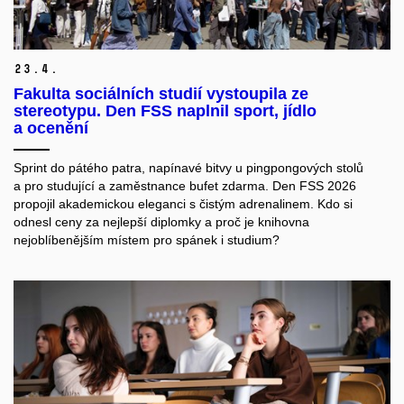
23.
4.
Fakulta sociálních studií vystoupila ze
stereotypu. Den FSS naplnil sport, jídlo
a ocenění
Sprint do pátého patra
,
napínavé bitvy u pingpongových stolů
a
pro
stud
u
jíc
í a
zaměstnan
ce
bufet zdarma.
Den FSS 2026
propojil akademickou eleganci s čistým adrenalinem. Kdo si
odnesl ceny za nejlepší diplomky a proč je knihovna
nejoblíbenějším místem pro spánek i studium?