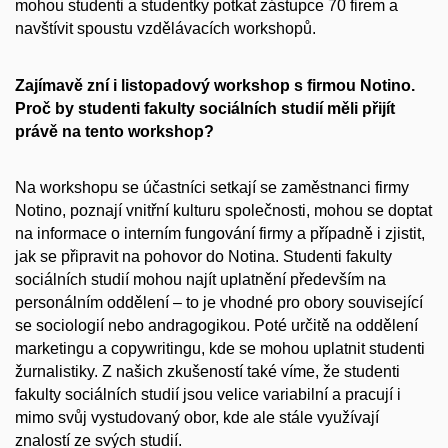
mohou studenti a studentky potkat zástupce 70 firem a
navštívit spoustu vzdělávacích workshopů.
Zajímavě zní i listopadový workshop s firmou Notino.
Proč by studenti fakulty sociálních studií měli přijít
právě na tento workshop?
Na workshopu se účastníci setkají se zaměstnanci firmy
Notino, poznají vnitřní kulturu společnosti, mohou se doptat
na informace o interním fungování firmy a případně i zjistit,
jak se připravit na pohovor do Notina. Studenti fakulty
sociálních studií mohou najít uplatnění především na
personálním oddělení – to je vhodné pro obory související
se sociologií nebo andragogikou. Poté určitě na oddělení
marketingu a copywritingu, kde se mohou uplatnit studenti
žurnalistiky. Z našich zkušeností také víme, že studenti
fakulty sociálních studií jsou velice variabilní a pracují i
mimo svůj vystudovaný obor, kde ale stále využívají
znalostí ze svých studií.