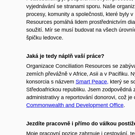
vyjednávání se stranami sporu. Naše organiz
procesy, komunity a společnosti, které byly v 
Resources pomáhá lidem prostřednictvím dia
soužití. Mír se musí budovat na všech úrovníc
špičku ledovce.
Jaká je tedy náplň vaší práce?
Organizace Conciliation Resources se zabýv
zemích převážně v Africe, Asii a v Pacifiku.
konsorcia s názvem
Smart Peace,
který se s
Středoafrickou republiku. Jsem zodpovědná za
administrativy a reportování donorovi, což j
Commonwealth and Development Office
.
Jezdíte pracovně i přímo do válkou postiž
Moje pracovní pozice zahrnuje i cestování, t