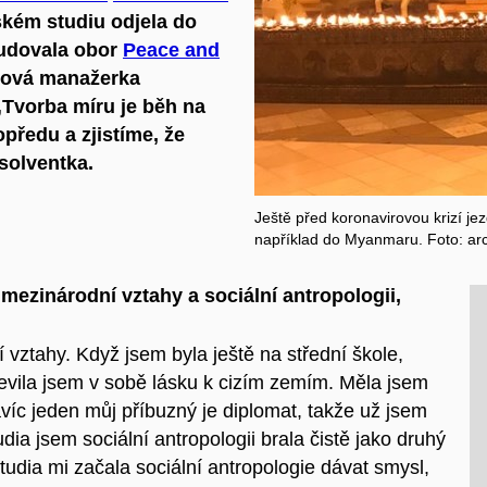
ském studiu odjela do
udovala obor
Peace and
ktová manažerka
„Tvorba míru je běh na
předu a zjistíme, že
bsolventka.
Ještě před koronavirovou krizí j
například do Myanmaru. Foto: ar
 mezinárodní vztahy a sociální antropologii,
 vztahy. Když jsem byla ještě na střední škole,
jevila jsem v sobě lásku k cizím zemím. Měla jsem
víc jeden můj příbuzný je diplomat, takže už jsem
dia jsem sociální antropologii brala čistě jako druhý
tudia mi začala sociální antropologie dávat smysl,