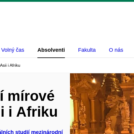
Volný čas
Absolventi
Fakulta
O nás
sii i Afriku
í mírové
i i Afriku
álních studií
mezinárodní