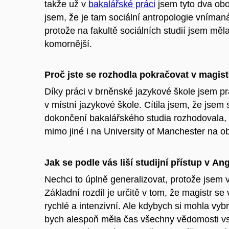
takže už v
bakalářské práci
jsem tyto dva obor
jsem, že je tam sociální antropologie vnímaná
protože na fakultě sociálních studií jsem měl
komornější.
Proč jste se rozhodla pokračovat v magis
Díky práci v brněnské jazykové škole jsem prac
v místní jazykové škole. Cítila jsem, že jse
dokončení bakalářského studia rozhodovala, c
mimo jiné i na University of Manchester na o
Jak se podle vás liší studijní přístup v An
Nechci to úplně generalizovat, protože jsem 
Základní rozdíl je určitě v tom, že magistr se 
rychlé a intenzivní. Ale kdybych si mohla vyb
bych alespoň měla čas všechny vědomosti vst