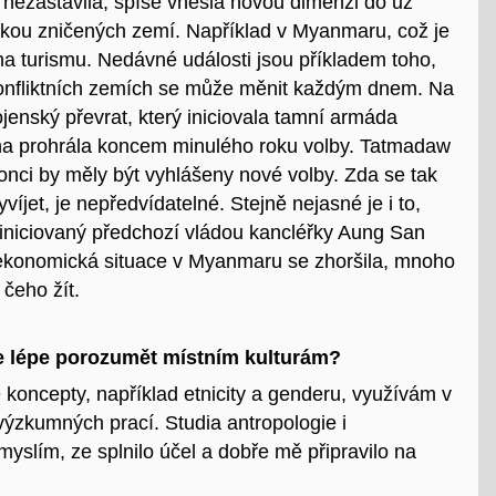
 nezastavila, spíše vnesla novou dimenzi do už
kou zničených zemí. Například v Myanmaru, což je
na turismu. Nedávné události jsou příkladem toho,
 konfliktních zemích se může měnit každým dnem.
Na
enský převrat, který iniciovala tamní armáda
ana prohrála koncem minulého roku volby.
Tatmadaw
 konci by měly být vyhlášeny nové volby. Zda se tak
íjet, je nepředvídatelné. Stejně nejasné je i to,
iniciovaný předchozí vládou kancléřky Aung San
ekonomická situace v Myanmaru se zhoršila, mnoho
z čeho žít.
ie lépe porozumět místním kulturám?
é koncepty, například etnicity a genderu, využívám v
 výzkumných prací. Studia antropologie i
myslím, ze splnilo účel a dobře mě připravilo na