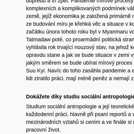
dopředu a tři zpět. Pandemie mírové procesy
komplexních a komplikovaných podmínek vál
země, jejíž ekonomika je založená primárně 
ze budování míru je křehká věc a situace v
začátku února tohoto roku byl v Myanmaru voj
Tatmadaw poté, co
proarmádní politická str
vyhlásila rok trvající nouzový stav, na jehož
opravdu stane a jak se bude situace v zemi vyv
jakým směrem se bude ubírat mírový proces 
Suu Kyi. Navíc do toho zasáhla pandemie a 
lidi ztratilo práci, mají méně peněz a nemají 
Dokážete díky studiu sociální antropolog
Studium sociální antropologie a její teoretick
každodenní práci, hlavně při psaní reportů a
mezinárodních vztahů si cením a ve finále si 
pracovní život.