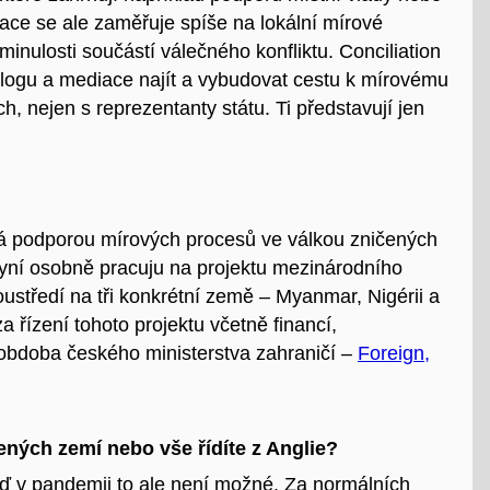
ace se ale zaměřuje spíše na lokální mírové
minulosti součástí válečného konfliktu. Conciliation
logu a mediace najít a vybudovat cestu k mírovému
h, nejen s reprezentanty státu. Ti představují jen
á podporou mírových procesů ve válkou zničených
 Nyní osobně pracuju na projektu mezinárodního
oustředí na tři konkrétní země – Myanmar, Nigérii a
 řízení tohoto projektu včetně financí,
e obdoba českého ministerstva zahraničí –
Foreign,
ených zemí nebo vše řídíte z Anglie?
eď v pandemii to ale není možné. Za normálních