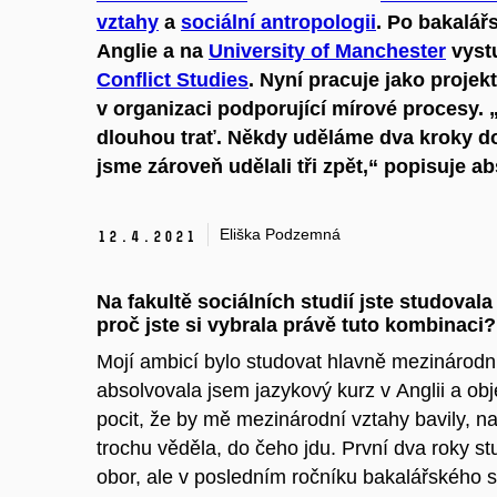
vztahy
a
sociální antropologii
. Po bakalář
Anglie a na
University of Manchester
vyst
Conflict Studies
. Nyní pracuje jako proje
v organizaci podporující mírové procesy. 
dlouhou trať. Někdy uděláme dva kroky do
jsme zároveň udělali tři zpět,“ popisuje a
Eliška Podzemná
12.
4.
2021
Na fakultě sociálních studií jste studovala
proč jste si vybrala právě tuto kombinaci?
Mojí ambicí bylo studovat hlavně mezinárodní
absolvovala jsem jazykový kurz v Anglii a ob
pocit, že by mě mezinárodní vztahy bavily, na
trochu věděla, do čeho jdu. První dva roky stu
obor, ale v posledním ročníku bakalářského s