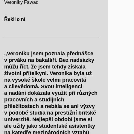
Veroniky Fawad
Řekli o ní
„Veroniku jsem poznala přednášce
v prváku na bakaláři. Bez nadsázky
můžu říct, že jsem tehdy získala
životní přítelkyni. Veronika byla už
na vysoké škole velmi pracovitá
a cílevědomá. Svou inteligenci
a nadání dokázala využít při různých
pracovních a studijních
příležitostech a nebála se ani výzvy
v podobě studia na prestižní britské
univerzitě. Nejlepší období jsme si
ale užily jako studentské asistentky
na katedře mezinárodních vztahů