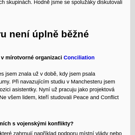
ých skupinách. Hodně jsme se spolužáky diskutovali
ru není úplně běžné
 v mírotvorné organizaci
Conciliation
s jsem znala už v době, kdy jsem psala
kumy. Při navazujícím studiu v Manchesteru jsem
ozici asistentky. Nyní už pracuju jako projektová
Ne všem lidem, kteří studovali Peace and Conflict
mích s vojenskými konflikty?
které zahrnují například podporu místní vlády nebo