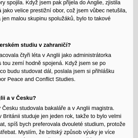
y spojila. Když jsem pak přijela do Anglie, zjistila
 jako velice prestižní obor, což jsem vůbec netušila,
a jen malou skupinu spolužáků, bylo to takové
terském studiu v zahraničí?
ovala čtyři léta v Anglii jako administrátorka
m s tou zemí hodně spojená. Když jsem se po
o budu studovat dál, poslala jsem si přihlášku
bor Peace and Conflict Studies.
glii a v Česku?
v Česku studovala bakaláře a v Anglii magistra.
v Británii studuje jen jeden rok, takže to bylo velmi
rat, spíš bych preferovala dvouleté studium, protože
řebat. Myslím, že britský způsob výuky je více