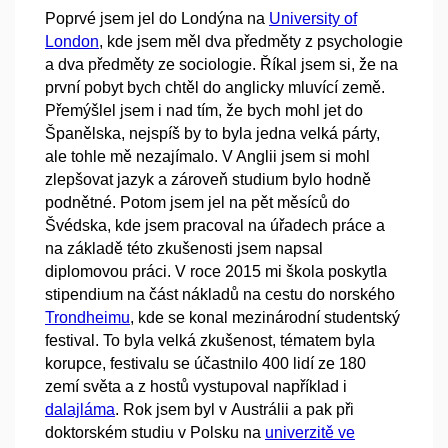
Poprvé jsem jel do Londýna na
University of
London
, kde jsem měl dva předměty z psychologie
a dva předměty ze sociologie. Říkal jsem si, že na
první pobyt bych chtěl do anglicky mluvící země.
Přemýšlel jsem i nad tím, že bych mohl jet do
Španělska, nejspíš by to byla jedna velká párty,
ale tohle mě nezajímalo. V Anglii jsem si mohl
zlepšovat jazyk a zároveň studium bylo hodně
podnětné. Potom jsem jel na pět měsíců do
Švédska, kde jsem pracoval na úřadech práce a
na základě této zkušenosti jsem napsal
diplomovou práci. V roce 2015 mi škola poskytla
stipendium na část nákladů na cestu do norského
Trondheimu
, kde se konal mezinárodní studentský
festival. To byla velká zkušenost, tématem byla
korupce, festivalu se účastnilo 400 lidí ze 180
zemí světa a z hostů vystupoval například i
dalajláma
. Rok jsem byl v Austrálii a pak při
doktorském studiu v Polsku na
univerzitě ve