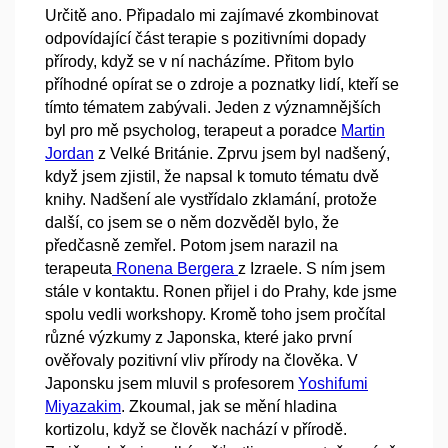
Určitě ano. Připadalo mi zajímavé zkombinovat
odpovídající část terapie s pozitivními dopady
přírody, když se v ní nacházíme. Přitom bylo
příhodné opírat se o zdroje a poznatky lidí, kteří se
tímto tématem zabývali. Jeden z významnějších
byl pro mě psycholog, terapeut a poradce
Martin
Jordan
z Velké Británie. Zprvu jsem byl nadšený,
když jsem zjistil, že napsal k tomuto tématu dvě
knihy. Nadšení ale vystřídalo zklamání, protože
další, co jsem se o něm dozvěděl bylo, že
předčasně zemřel. Potom jsem narazil na
terapeuta
Ronena Bergera
z Izraele. S ním jsem
stále v kontaktu. Ronen přijel i do Prahy, kde jsme
spolu vedli workshopy. Kromě toho jsem pročítal
různé výzkumy z Japonska, které jako první
ověřovaly pozitivní vliv přírody na člověka. V
Japonsku jsem mluvil s profesorem
Yoshifumi
Miyazakim
. Zkoumal, jak se mění hladina
kortizolu, když se člověk nachází v přírodě.