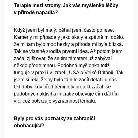
Terapie mezi stromy. Jak vás myšlenka léčby
v přírodě napadla?
Když jsem byl malý, běhal jsem často po lese.
Kameny mi připadaly jako skály a zpětně mi došlo,
že mi tam bylo moc hezky a příroda mi byla blízká.
Tak se vlastně zrodila prvotní idea. Až potom jsem
začal zjišťovat, že se tím tématem už zabýval
někdo přede mnou. Podobná myšlenka totiž
funguje v praxi i v Izraeli, USA a Velké Británii. Tak
jsem si řekl, že by bylo fajn to začít dělat i u nás.
Od doby, kdy před třemi lety projekt začal, se
podobných aktivit a iniciativ objevuje čím dál tím
víc, což potvrzuje významnost tématu.
Byly pro vás poznatky ze zahraničí
obohacující?