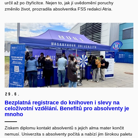
určil
až
po čtyřicítce
. Nejen
to
, jak jí
uvědomění
poruch
y
změnil
o
život, prozradila absolventka FSS redakci Atria.
29.
6.
Bezplatná registrace do knihoven i slevy na
celoživotní vzdělání. Benefitů pro absolventy je
mnoho
Ziskem diplomu kontakt absolventů s
jejich
alma mater končit
nemusí. Univerzita s absolventy počítá a nabízí jim širokou paletu