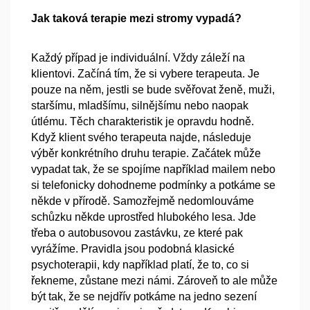
Jak taková terapie mezi stromy vypadá?
Každý případ je individuální. Vždy záleží na
klientovi. Začíná tím, že si vybere terapeuta. Je
pouze na něm, jestli se bude svěřovat ženě, muži,
staršímu, mladšímu, silnějšímu nebo naopak
útlému. Těch charakteristik je opravdu hodně.
Když klient svého terapeuta najde, následuje
výběr konkrétního druhu terapie. Začátek může
vypadat tak, že se spojíme například mailem nebo
si telefonicky dohodneme podmínky a potkáme se
někde v přírodě. Samozřejmě nedomlouváme
schůzku někde uprostřed hlubokého lesa. Jde
třeba o autobusovou zastávku, ze které pak
vyrážíme. Pravidla jsou podobná klasické
psychoterapii, kdy například platí, že to, co si
řekneme, zůstane mezi námi. Zároveň to ale může
být tak, že se nejdřív potkáme na jedno sezení