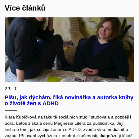
Více článků
27.
7.
Píšu, jak dýchám, říká novinářka a autorka knihy
o životě žen s ADHD
Klára Kubíčková na
fakultě sociálních studií
studovala
a později
i
učila.
Letos získala cenu Magnesia Litera za publicistiku.
Její
kniha o tom, jak se žije ženám s ADHD, zvedla vlnu mediálního
zájmu.
Při psaní vycházela z osobní zkušenosti
,
diagnózu
jí lékař