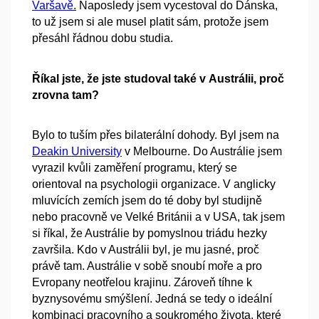
Varšavě
.
Naposledy jsem vycestoval do Dánska,
to už jsem si ale musel platit sám, protože jsem
přesáhl řádnou dobu studia.
Říkal jste, že jste studoval také v Austrálii, proč
zrovna tam?
Bylo to tuším přes bilaterální dohody. Byl jsem na
Deakin University
v Melbourne. Do Austrálie jsem
vyrazil kvůli zaměření programu, který se
orientoval na psychologii organizace. V anglicky
mluvících zemích jsem do té doby byl studijně
nebo pracovně ve Velké Británii a v USA, tak jsem
si říkal, že Austrálie by pomyslnou triádu hezky
završila. Kdo v Austrálii byl, je mu jasné, proč
právě tam. Austrálie v sobě snoubí moře a pro
Evropany neotřelou krajinu. Zároveň tíhne k
byznysovému smýšlení. Jedná se tedy o ideální
kombinaci pracovního a soukromého života, které