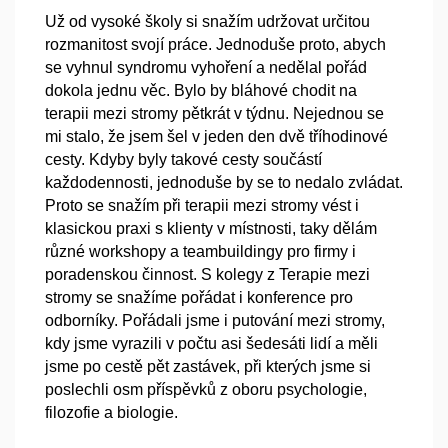
Už od vysoké školy si snažím udržovat určitou
rozmanitost svojí práce. Jednoduše proto, abych
se vyhnul syndromu vyhoření a nedělal pořád
dokola jednu věc. Bylo by bláhové chodit na
terapii mezi stromy pětkrát v týdnu. Nejednou se
mi stalo, že jsem šel v jeden den dvě tříhodinové
cesty. Kdyby byly takové cesty součástí
každodennosti, jednoduše by se to nedalo zvládat.
Proto se snažím při terapii mezi stromy vést i
klasickou praxi s klienty v místnosti, taky dělám
různé workshopy a teambuildingy pro firmy i
poradenskou činnost. S kolegy z Terapie mezi
stromy se snažíme pořádat i konference pro
odborníky. Pořádali jsme i putování mezi stromy,
kdy jsme vyrazili v počtu asi šedesáti lidí a měli
jsme po cestě pět zastávek, při kterých jsme si
poslechli osm příspěvků z oboru psychologie,
filozofie a biologie.