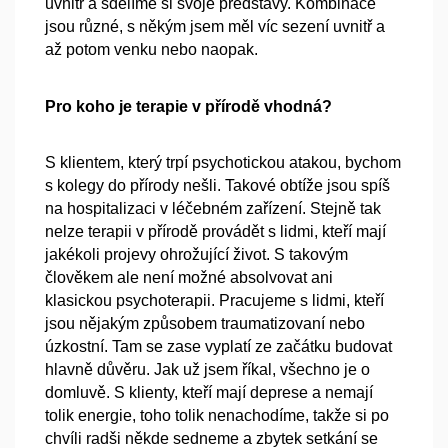
uvnitř a sdělíme si svoje představy. Kombinace
jsou různé, s někým jsem měl víc sezení uvnitř a
až potom venku nebo naopak.
Pro koho je terapie v přírodě vhodná?
S klientem, který trpí psychotickou atakou, bychom
s kolegy do přírody nešli. Takové obtíže jsou spíš
na hospitalizaci v léčebném zařízení. Stejně tak
nelze terapii v přírodě provádět s lidmi, kteří mají
jakékoli projevy ohrožující život. S takovým
člověkem ale není možné absolvovat ani
klasickou psychoterapii. Pracujeme s lidmi, kteří
jsou nějakým způsobem traumatizovaní nebo
úzkostní. Tam se zase vyplatí ze začátku budovat
hlavně důvěru. Jak už jsem říkal, všechno je o
domluvě. S klienty, kteří mají deprese a nemají
tolik energie, toho tolik nenachodíme, takže si po
chvíli radši někde sedneme a zbytek setkání se