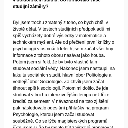
studijní záměry?
Byl jsem trochu zmatený z toho, co bych chtěl v
životě dělat. V testech studijních předpokladů mi
spíš vycházely dobré výsledky v matematice a
technickém myšlení. Ale od přečtení první knížky o
psychologii v osmnácti letech jsem začal všechny
informace z tohoto oboru nasávat jako houba.
Potom jsem si řekl, že by bylo vlastně fajn
studovat sociální vědy. Nakonec jsem nastoupil na
fakultu sociálních studií, hlavní obor Politologie a
vedlejší obor Sociologie. Za chvíli jsem začal
tíhnout spíš k sociologii. Potom mi došlo, že jde
studovat v trochu intenzivnějším tempu než třicet
kreditů za semestr. V návaznosti na toto zjištění
pak následovalo odeslání přihlášky na program
Psychologie, kterou jsem začal studovat
souběžně. Co se týče magisterských programů,
říkal jsem si, že by mohlo být zajímavé propojovat