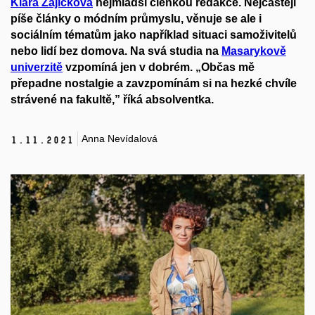
Klára Zajíčková
nejmladší členkou redakce. Nejčastěji
píše články o módním průmyslu, věnuje se ale i
sociálním tématům jako například situaci samoživitelů
nebo lidí bez domova. Na svá studia na
Masarykově
univerzitě
vzpomíná jen v dobrém. „Občas mě
přepadne nostalgie a zavzpomínám si na hezké chvíle
strávené na fakultě,” říká absolventka.
Anna Nevídalová
1.
11.
2021