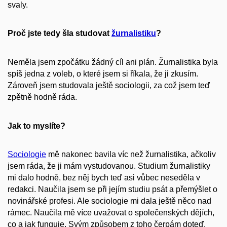
svaly.
Proč jste tedy šla studovat
žurnalistiku
?
Neměla jsem zpočátku žádný cíl ani plán. Žurnalistika byla
spíš jedna z voleb, o které jsem si říkala, že ji zkusím.
Zároveň jsem studovala ještě sociologii, za což jsem teď
zpětně hodně ráda.
Jak to myslíte?
Sociologie
mě nakonec bavila víc než žurnalistika, ačkoliv
jsem ráda, že ji mám vystudovanou. Studium žurnalistiky
mi dalo hodně, bez něj bych teď asi vůbec neseděla v
redakci. Naučila jsem se při jejím studiu psát a přemýšlet o
novinářské profesi. Ale sociologie mi dala ještě něco nad
rámec. Naučila mě více uvažovat o společenských dějích,
co a jak funguje. Svým způsobem z toho čerpám doteď.