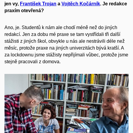
jen vy,
František Trojan
a
Vojtěch Kočárník
. Je redakce
praxím otevřená?
Ano, je. Studentů k nám ale chodí méně než do jiných
redakcí.
Jen za dobu mé praxe se tam vystřídali tři další
stážisti z jiných škol, obvykle u nás ale nestrávili déle než
měsíc, protože praxe na jiných univerzitách bývá kratší.
A
za lockdownu jsme stážisty nepřijímali vůbec, protože jsme
stejně pracovali z domova.