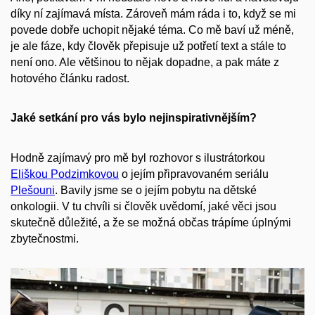
díky ní zajímavá místa. Zároveň mám ráda i to, když se mi
povede dobře uchopit nějaké téma. Co mě baví už méně,
je ale fáze, kdy člověk přepisuje už potřetí text a stále to
není ono. Ale většinou to nějak dopadne, a pak máte z
hotového článku radost.
Jaké setkání pro vás bylo nejinspirativnějším?
Hodně zajímavý pro mě byl rozhovor s ilustrátorkou
Eliškou Podzimkovou
o jejím připravovaném seriálu
Plešouni
. Bavily jsme se o jejím pobytu na dětské
onkologii. V tu chvíli si člověk uvědomí, jaké věci jsou
skutečně důležité, a že se možná občas trápíme úplnými
zbytečnostmi.