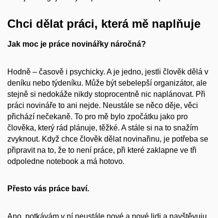
Chci dělat práci, která mě naplňuje
Jak moc je práce novinářky náročná?
Hodně – časově i psychicky. A je jedno, jestli člověk dělá v
deníku nebo týdeníku. Může být sebelepší organizátor, ale
stejně si nedokáže nikdy stoprocentně nic naplánovat. Při
práci novináře to ani nejde. Neustále se něco děje, věci
přichází nečekaně. To pro mě bylo zpočátku jako pro
člověka, který rád plánuje, těžké. A stále si na to snažím
zvyknout. Když chce člověk dělat novinařinu, je potřeba se
připravit na to, že to není práce, při které zaklapne ve tři
odpoledne notebook a má hotovo.
Přesto vás práce baví.
Ano, potkávám v ní neustále nové a nové lidi a navštěvuju