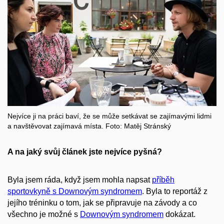
Nejvíce ji na práci baví, že se může setkávat se zajímavými lidmi
a navštěvovat zajímavá místa. Foto: Matěj Stránský
A na jaký svůj článek jste nejvíce pyšná?
Byla jsem ráda, když jsem mohla napsat
příběh
sportovkyně s Downovým syndromem
. Byla to reportáž z
jejího tréninku o tom, jak se připravuje na závody a co
všechno je možné s
Downovým syndromem
dokázat.