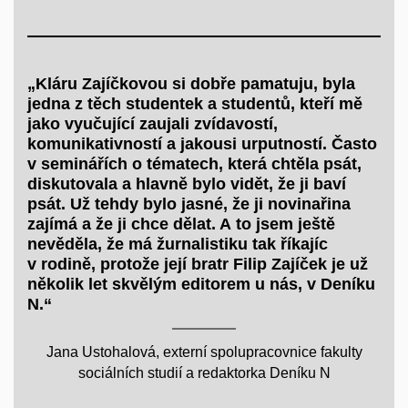
„Kláru Zajíčkovou si dobře pamatuju, byla
jedna z těch studentek a studentů, kteří mě
jako vyučující zaujali zvídavostí,
komunikativností a jakousi urputností. Často
v seminářích o tématech, která chtěla psát,
diskutovala a hlavně bylo vidět, že ji baví
psát. Už tehdy bylo jasné, že ji novinařina
zajímá a že ji chce dělat. A to jsem ještě
nevěděla, že má žurnalistiku tak říkajíc
v rodině, protože její bratr Filip Zajíček je už
několik let skvělým editorem u nás, v Deníku
N.“
Jana Ustohalová, externí spolupracovnice fakulty
sociálních studií a redaktorka Deníku N