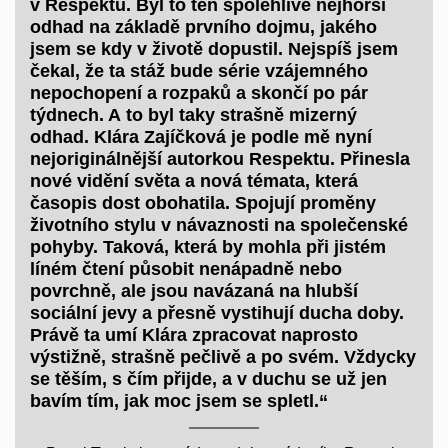
v Respektu. Byl to ten spolehlivě nejhorší
odhad na základě prvního dojmu, jakého
jsem se kdy v životě dopustil. Nejspíš jsem
čekal, že ta stáž bude série vzájemného
nepochopení a rozpaků a skončí po pár
týdnech. A to byl taky strašně mizerný
odhad. Klára Zajíčková je podle mě nyní
nejoriginálnější autorkou Respektu. Přinesla
nové vidění světa a nová témata, která
časopis dost obohatila. Spojují proměny
životního stylu v návaznosti na společenské
pohyby. Taková, která by mohla při jistém
líném čtení působit nenápadně nebo
povrchně, ale jsou navázaná na hlubší
sociální jevy a přesně vystihují ducha doby.
Právě ta umí Klára zpracovat naprosto
výstižně, strašně pečlivě a po svém. Vždycky
se těším, s čím přijde, a v duchu se už jen
bavím tím, jak moc jsem se spletl.“