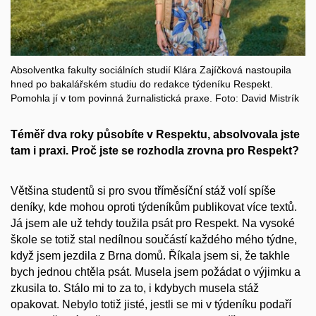
Absolventka fakulty sociálních studií Klára Zajíčková nastoupila
hned po bakalářském studiu do redakce týdeníku Respekt.
Pomohla jí v tom povinná žurnalistická praxe. Foto: David Mistrík
Téměř dva roky působíte v Respektu, absolvovala jste
tam i praxi. Proč jste se rozhodla zrovna pro Respekt?
Většina studentů si pro svou tříměsíční stáž volí spíše
deníky, kde mohou oproti týdeníkům publikovat více textů.
Já jsem ale už tehdy toužila psát pro Respekt. Na vysoké
škole se totiž stal nedílnou součástí každého mého týdne,
když jsem jezdila z Brna domů. Říkala jsem si, že takhle
bych jednou chtěla psát. Musela jsem požádat o výjimku a
zkusila to. Stálo mi to za to, i kdybych musela stáž
opakovat.
Nebylo totiž jisté, jestli se mi v týdeníku podaří