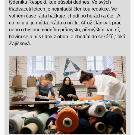
týdeníku Respekt, kde působí dodnes. Ve svých
třiadvaceti letech je nejmladší členkou redakce. Ve
volném čase ráda háčkuje, chodí po horách a čte. „A
co miluju, je móda. Ráda o ní čtu. Ať už články k práci
nebo o historii módního průmyslu, přemýšlím nad ní,
bavím se o ní s lidmi z oboru a chodím do sekáčů,“ říká
Zajíčková.