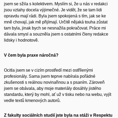
jsem se sžila s kolektivem. Myslím si, že u nás v redakci
jsou vztahy docela výjimečné. Je vidět, že se tam lidi
opravdu mají rádi. Byla jsem spokojená s tím, jak se ke
mně chovají, jak mě přijímají. Určitě nějaká touha zůstat
tam byla, jinak bych se nesnažila pokračovat. Práce mi
dávala smysl a souzněla jsem s ostatními členy redakce
lidsky i hodnotově.
V čem byla praxe náročná?
Ocitla jsem se v cizím prostředí mezi ostřílenými
profesionály. Sama jsem teprve nabírala pořádné
zkušenosti s reálnou novinařinou a s psaním. Zároveň
jsem se obávala, aby moje materiály dosáhly jistého
standardu, který by mohl, ať už v tisku nebo na webu, vyjít
vedle textů kmenových autorů.
Z fakulty sociálních studií jste byla na stáži v Respektu