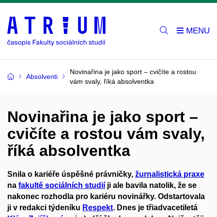
Novinařina je jako sport – cvičíte a rostou
Absolventi
vám svaly, říká absolventka
Novinařina je jako sport –
cvičíte a rostou vám svaly,
říká absolventka
Snila o kariéře úspěšné právničky,
žurnalistická praxe
na
fakultě sociálních studií
ji ale bavila natolik, že se
nakonec rozhodla pro kariéru novinářky. Odstartovala
ji v redakci týdeníku
Respekt
. Dnes je třiadvacetiletá