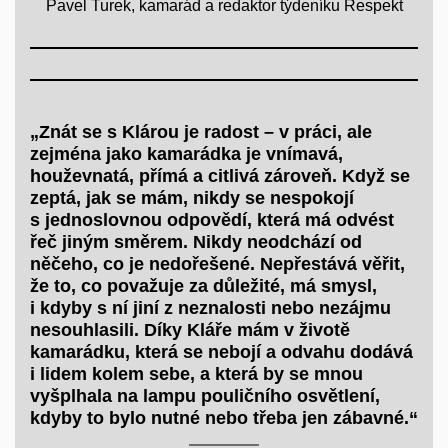
Pavel Turek, kamarád a redaktor týdeníku Respekt
„Znát se s Klárou je radost – v práci, ale
zejména jako kamarádka je vnímavá,
houževnatá, přímá a citlivá zároveň. Když se
zeptá, jak se mám, nikdy se nespokojí
s jednoslovnou odpovědí, která má odvést
řeč jiným směrem. Nikdy neodchází od
něčeho, co je nedořešené. Nepřestává věřit,
že to, co považuje za důležité, má smysl,
i kdyby s ní jiní z neznalosti nebo nezájmu
nesouhlasili. Díky Kláře mám v životě
kamarádku, která se nebojí a odvahu dodává
i lidem kolem sebe, a která by se mnou
vyšplhala na lampu pouličního osvětlení,
kdyby to bylo nutné nebo třeba jen zábavné.“