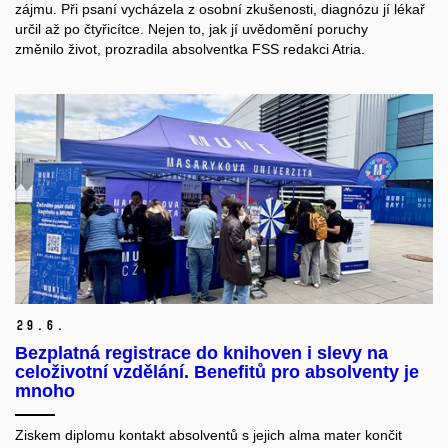
zájmu.
Při psaní vycházela z osobní zkušenosti
,
diagnózu
jí lékař
určil
až
po čtyřicítce
. Nejen
to
, jak jí
uvědomění
poruch
y
změnil
o
život, prozradila absolventka FSS redakci Atria.
29.
6.
Bezplatná registrace do knihoven i slevy na
celoživotní vzdělání. Benefitů pro absolventy je
mnoho
Ziskem diplomu kontakt absolventů s
jejich
alma mater končit