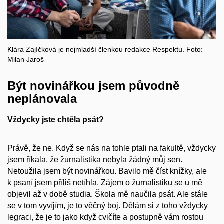
Klára Zajíčková je nejmladší členkou redakce Respektu. Foto:
Milan Jaroš
Být novinářkou jsem původně
neplánovala
Vždycky jste chtěla psát?
Právě, že ne. Když se nás na tohle ptali na fakultě, vždycky
jsem říkala, že žurnalistika nebyla žádný můj sen.
Netoužila jsem být novinářkou. Bavilo mě číst knížky, ale
k psaní jsem příliš netíhla. Zájem o žurnalistiku se u mě
objevil až v době studia. Škola mě naučila psát. Ale stále
se v tom vyvíjím, je to věčný boj. Dělám si z toho vždycky
legraci, že je to jako když cvičíte a postupně vám rostou