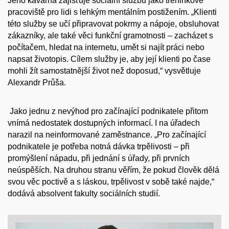
Jeho kavárna zajišťuje sociální službu jako tréninkové
pracoviště pro lidi s lehkým mentálním postižením. „Klienti
této služby se učí připravovat pokrmy a nápoje, obsluhovat
zákazníky, ale také věci funkční gramotnosti – zacházet s
počítačem, hledat na internetu, umět si najít práci nebo
napsat životopis. Cílem služby je, aby její klienti po čase
mohli žít samostatnější život než doposud,“ vysvětluje
Alexandr Průša.
Jako jednu z nevýhod pro začínající podnikatele přitom
vnímá nedostatek dostupných informací. I na úřadech
narazil na neinformované zaměstnance. „Pro začínající
podnikatele je potřeba notná dávka trpělivosti – při
promýšlení nápadu, při jednání s úřady, při prvních
neúspěších. Na druhou stranu věřím, že pokud člověk dělá
svou věc poctivě a s láskou, trpělivost v sobě také najde,“
dodává absolvent fakulty sociálních studií.