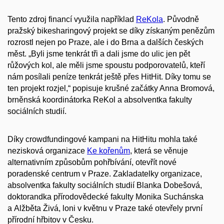
Tento zdroj financí využila například
ReKola
. Původně
pražský bikesharingový projekt se díky získaným penězům
rozrostl nejen po Praze, ale i do Brna a dalších českých
měst. „Byli jsme tenkrát tři a dali jsme do ulic jen pět
růžových kol, ale měli jsme spoustu podporovatelů, kteří
nám posílali peníze tenkrát ještě přes HitHit. Díky tomu se
ten projekt rozjel,“ popisuje krušné začátky Anna Bromová,
brněnská koordinátorka ReKol a absolventka fakulty
sociálních studií.
Díky crowdfundingové kampani na HitHitu mohla také
nezisková organizace
Ke kořenům
, která se věnuje
alternativním způsobům pohřbívání, otevřít nové
poradenské centrum v Praze. Zakladatelky organizace,
absolventka fakulty sociálních studií Blanka Dobešová,
doktorandka přírodovědecké fakulty Monika Suchánska
a Alžběta Živá, loni v květnu v Praze také otevřely první
přírodní hřbitov v Česku.