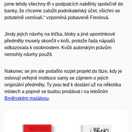
jsme tehdy všechny tři v podpatcích naběhly společně do
banky, že chceme založit podnikatelský účet, všichni se
potutelně usmívali,“ vzpomíná pobaveně Freslová.
Jindy jejich návrhy na trička, bloky a jiné upomínkové
předměty musely skončit v koši, protože řada nápadů
odkazovala k osobnostem. Kvůli autorským právům
nemohly návrhy použít.
Nakonec se jim ale podařilo rozjet projekt do fáze, kdy je
oslovují veřejné instituce samy se zájmem o jejich
originální předměty. Ty jsou teď k dostání už na několika
místech a poprvé se budou prodávat i na letošním
Brněnském majálesu
.