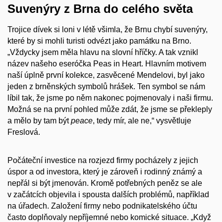
Suvenýry z Brna do celého světa
Trojice dívek si loni v létě všimla, že Brnu chybí suvenýry,
které by si mohli turisti odvézt jako památku na Brno.
„Vždycky jsem měla hlavu na slovní hříčky. A tak vznikl
název našeho eseróčka Peas in Heart. Hlavním motivem
naší úplně první kolekce, zasvěcené Mendelovi, byl jako
jeden z brněnských symbolů hrášek. Ten symbol se nám
líbil tak, že jsme po něm nakonec pojmenovaly i naši firmu.
Možná se na první pohled může zdát, že jsme se překleply
a mělo by tam být
peace
, tedy mír, ale ne,“ vysvětluje
Freslová.
Počáteční investice na rozjezd firmy pocházely z jejich
úspor a od investora, který je zároveň i rodinný známý a
nepřál si být jmenován. Kromě potřebných peněz se ale
v začátcích objevila i spousta dalších problémů, například
na úřadech. Založení firmy nebo podnikatelského účtu
často doplňovaly nepříjemné nebo komické situace. „Když