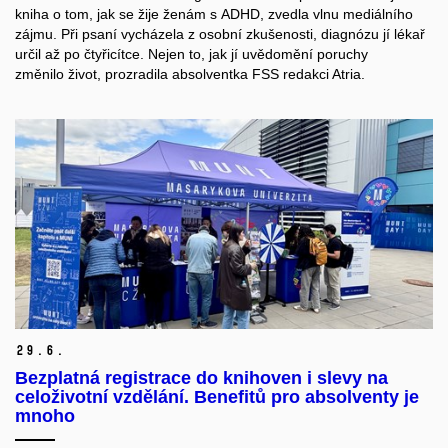
kniha o tom, jak se žije ženám s ADHD, zvedla vlnu mediálního
zájmu.
Při psaní vycházela z osobní zkušenosti
,
diagnózu
jí lékař
určil
až
po čtyřicítce
. Nejen
to
, jak jí
uvědomění
poruch
y
změnil
o
život, prozradila absolventka FSS redakci Atria.
29.
6.
Bezplatná registrace do knihoven i slevy na
celoživotní vzdělání. Benefitů pro absolventy je
mnoho