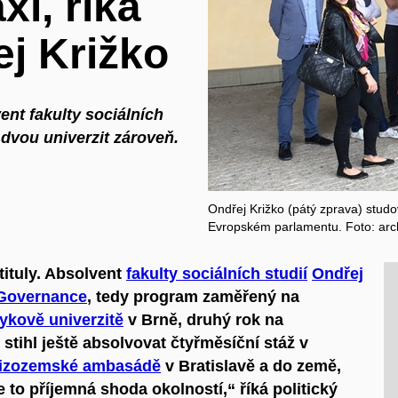
xi, říká
j Križko
ent fakulty sociálních
 dvou univerzit zároveň.
Ondřej Križko (pátý zprava) studo
Evropském parlamentu. Foto: arch
tituly. Absolvent
fakulty sociálních studií
Ondřej
Governance
, tedy program zaměřený na
ykově univerzitě
v Brně, druhý rok na
stihl ještě absolvovat čtyřměsíční stáž v
izozemské ambasádě
v Bratislavě a do země,
e to příjemná shoda okolností,“ říká politický