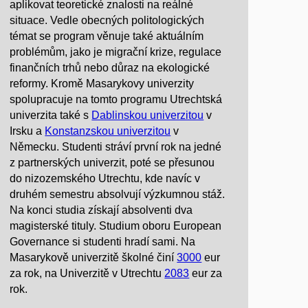
aplikovat teoretické znalosti na reálné
situace. Vedle obecných politologických
témat se program věnuje také aktuálním
problémům, jako je migrační krize, regulace
finančních trhů nebo důraz na ekologické
reformy. Kromě Masarykovy univerzity
spolupracuje na tomto programu Utrechtská
univerzita také s
Dablinskou univerzitou
v
Irsku a
Konstanzskou univerzitou
v
Německu. Studenti stráví první rok na jedné
z partnerských univerzit, poté se přesunou
do nizozemského Utrechtu, kde navíc v
druhém semestru absolvují výzkumnou stáž.
Na konci studia získají absolventi dva
magisterské tituly. Studium oboru European
Governance si studenti hradí sami. Na
Masarykově univerzitě školné činí
3000
eur
za rok, na Univerzitě v Utrechtu
2083
eur za
rok.