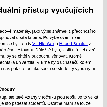
uální přístup vyučujících
adové materiály, jako výpis známek z předchozího
splňovat určitá kritéria. Po výběrovém řízení
komise byli tehdy
Vít Hloušek
a
Hubert Smekal
z
 náročné testování. Důležité bylo, jestli má uchazeč
rému by se chtěl v budoucnu věnovat. Kromě
trechtská univerzita. V Brně bylo uchazečů kolem
kem nás pak do ročníku spolu se studenty vybranými
výhodu?
tup, ale také vztahy v ročníku jsou lepší. Je to velká
je sto padesát studentů. Ostatně mám za to, že