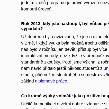
jedním z cílů programu je právě výrazně nezv
komorní úroveň.
Rok 2013, kdy jste nastoupil, byl vůbec p
vypadalo?
Už dopředu bylo avizováno, že jde o dvouleté
v Brně, i když výuka byla možná trochu odl
nás bylo v ročníku jen devět, přístup byl více 
interaktivní metody, než když je v přednáško
standardně zkoušky. Poté jsme všichni z roční
nám navíc přidalo ještě několik studentů z
un
studiu, přičemž místo druhého semestru v Utre
základ
diplomové práce
.
Co kromě výuky vnímáte jako pozitivní a
Určitě komunikaci a velmi dobré vztahy se st