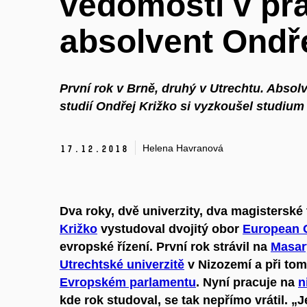
vědomosti v pra
absolvent Ondře
První rok v Brně, druhý v Utrechtu. Absolv
studií Ondřej Križko si vyzkoušel studium
Helena Havranová
17.
12.
2018
Dva roky, dvě univerzity, dva magisterské 
Križko
vystudoval dvojitý obor
European 
evropské řízení. První rok strávil na
Masar
Utrechtské univerzitě
v Nizozemí a při tom 
Evropském parlamentu
. Nyní pracuje na
n
kde rok studoval, se tak nepřímo vrátil. „J