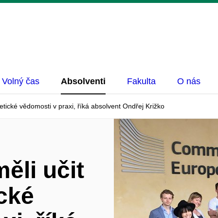
Volný čas
Absolventi
Fakulta
O nás
retické vědomosti v praxi, říká absolvent Ondřej Križko
ěli učit
ické