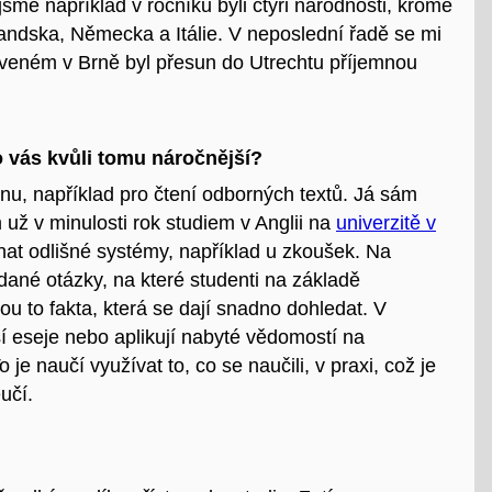
sme například v ročníku byli čtyři národnosti, kromě
andska, Německa a Itálie. V neposlední řadě se mi
tráveném v Brně byl přesun do Utrechtu příjemnou
o vás kvůli tomu náročnější?
nu, například pro čtení odborných textů. Já sám
 už v minulosti rok studiem v Anglii na
univerzitě v
onat odlišné systémy, například u zkoušek. Na
ané otázky, na které studenti na základě
 to fakta, která se dají snadno dohledat. V
í eseje nebo aplikují nabyté vědomostí na
je naučí využívat to, co se naučili, v praxi, což je
eučí.