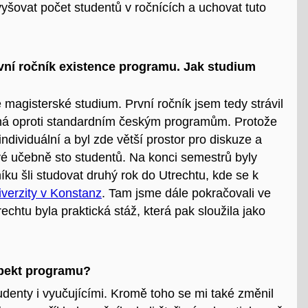
yšovat počet studentů v ročnících a uchovat tuto
rvní ročník existence programu. Jak studium
 magisterské studium. První ročník jsem tedy strávil
išná oproti standardním českým programům. Protože
individuální a byl zde větší prostor pro diskuze a
vé učebně sto studentů. Na konci semestrů byly
ku šli studovat druhý rok do Utrechtu, kde se k
iverzity v Konstanz
. Tam jsme dále pokračovali ve
chtu byla praktická stáž, která pak sloužila jako
spekt programu?
udenty i vyučujícími. Kromě toho se mi také změnil