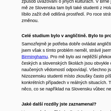
způsob uvažování o jiných kulturách. V Brně j
mě ze Slovenska tam byli také studenti z Hol
líbilo zažít dvě odlišná prostředí. Po roce s
změnou.
Celé studium bylo v angličtině. Bylo to pr
Samozřejmě je potřeba dobře ovládat angličti
jsem však s tímto problém neměl, strávil jsem
Birminghamu
. Pro mě bylo asi nejtěžší přek
českých a slovenských školách jsou obvykle d
naučených vědomostí odpovídají. Všechno jsou
Nizozemsku studenti místo zkoušky často píš
konkrétních případech v reálných situacích. To 
něco, co se například na Slovensku vůbec n
Jaké další rozdíly jste zaznamenal?