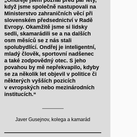
„Ondřeje jsem poznal před pár lety,
když jsme společně nastupovali na
Ministerstvo zahraničních věcí při
slovenském předsednictví v Radě
Evropy. Okamžitě jsme si lidsky
sedli, skamarádili se a na dalších
osm měsíců se z nás stali
spolubydlící. Ondřej je inteligentní,
mladý člověk, sportovní nadšenec
a také zodpovědný otec. S jeho
povahou by mě nepřekvapilo, kdyby
se za několik let objevil v politice či
některých vyšších pozicích
v evropských nebo mezinárodních
institucích.“
Javer Gusejnov, kolega a kamarád