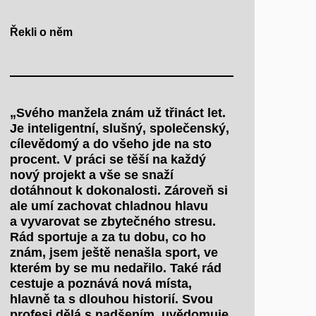
Řekli o něm
„Svého manžela znám už třináct let.
Je inteligentní, slušný, společenský,
cílevědomý a do všeho jde na sto
procent. V práci se těší na každý
nový projekt a vše se snaží
dotáhnout k dokonalosti. Zároveň si
ale umí zachovat chladnou hlavu
a vyvarovat se zbytečného stresu.
Rád sportuje a za tu dobu, co ho
znám, jsem ještě nenašla sport, ve
kterém by se mu nedařilo. Také rád
cestuje a poznává nová místa,
hlavně ta s dlouhou historií. Svou
profesi dělá s nadšením, uvědomuje