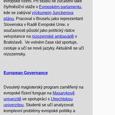
evropské řízení. Při studiu se zúčastnil také
čtyřměsíční stáže v
Evropském parlamentu
,
kde se zabýval
výzkumem
Junckerova
plánu
. Pracoval v Bruselu jako reprezentant
Slovenska v Radě Evropské Unie, v
současnosti působí jako politický rádce
velvyslance na
nizozemské ambasádě
v
Bratislavě. Ve volném čase rád sportuje,
cestuje a učí se nové jazyky. Aktuálně se učí
nizozemsky.
European Governance
Dvouletý magisterský program zaměřený na
evropské řízení funguje na
Masarykově
univerzitě
ve spolupráci s
Utrechtskou
univerzitou
. Studenti se učí analyzovat
komplexní problémy evropské politiky a