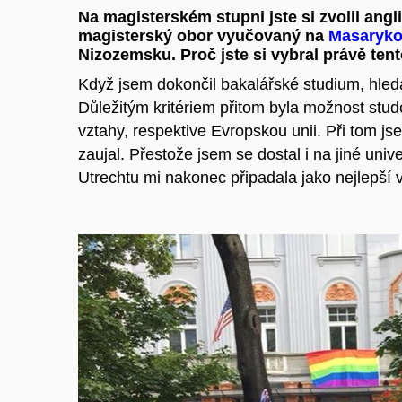
Na magisterském stupni jste si zvolil ang
magisterský obor vyučovaný na
Masaryko
Nizozemsku. Proč jste si vybral právě te
Když jsem dokončil bakalářské studium, hleda
Důležitým kritériem přitom byla možnost stu
vztahy, respektive Evropskou unii. Při tom js
zaujal. Přestože jsem se dostal i na jiné uni
Utrechtu mi nakonec připadala jako nejlepší 