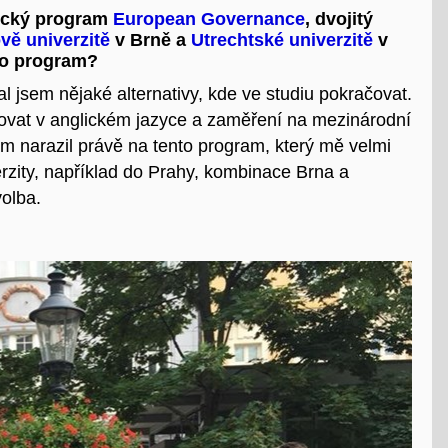
lický program
European Governance
, dvojitý
vě univerzitě
v Brně a
Utrechtské univerzitě
v
nto program?
l jsem nějaké alternativy, kde ve studiu pokračovat.
dovat v anglickém jazyce a zaměření na mezinárodní
em narazil právě na tento program, který mě velmi
verzity, například do Prahy, kombinace Brna a
volba.