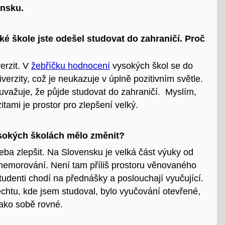
ensku.
é škole jste odešel studovat do zahraničí. Proč
erzit. V
žebříčku hodnocení
vysokých škol se do
iverzity, což je neukazuje v úplně pozitivním světle.
uvažuje, že půjde studovat do zahraničí. Myslím,
itami je prostor pro zlepšení velký.
ysokých školách mělo změnit?
třeba zlepšit. Na Slovensku je velká část výuky od
memorování. Není tam příliš prostoru věnovaného
tudenti chodí na přednášky a poslouchají vyučující.
echtu, kde jsem studoval, bylo vyučování otevřené,
jako sobě rovné.