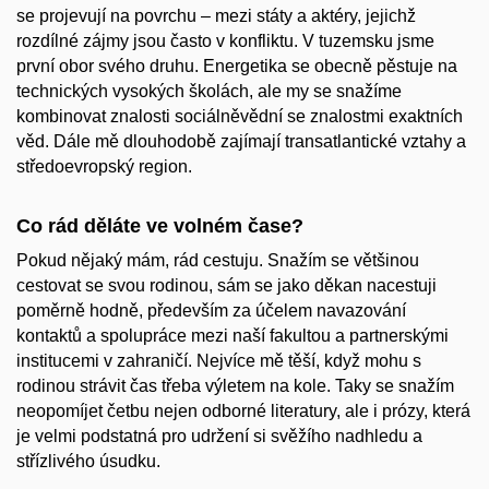
se projevují na povrchu – mezi státy a aktéry, jejichž
rozdílné zájmy jsou často v konfliktu. V tuzemsku jsme
první obor svého druhu. Energetika se obecně pěstuje na
technických vysokých školách, ale my se snažíme
kombinovat znalosti sociálněvědní se znalostmi exaktních
věd. Dále mě dlouhodobě zajímají transatlantické vztahy a
středoevropský region.
Co rád děláte ve volném čase?
Pokud nějaký mám, rád cestuju. Snažím se většinou
cestovat se svou rodinou, sám se jako děkan nacestuji
poměrně hodně, především za účelem navazování
kontaktů a spolupráce mezi naší fakultou a partnerskými
institucemi v zahraničí. Nejvíce mě těší, když mohu s
rodinou strávit čas třeba výletem na kole. Taky se snažím
neopomíjet četbu nejen odborné literatury, ale i prózy, která
je velmi podstatná pro udržení si svěžího nadhledu a
střízlivého úsudku.