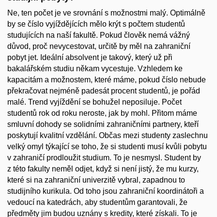
Ne, ten počet je ve srovnání s možnostmi malý. Optimálně
by se číslo vyjíždějících mělo krýt s počtem studentů
studujících na naší fakultě. Pokud člověk nemá vážný
důvod, proč nevycestovat, určitě by měl na zahraniční
pobyt jet. Ideální absolvent je takový, který už při
bakalářském studiu někam vycestuje. Vzhledem ke
kapacitám a možnostem, které máme, pokud číslo nebude
překračovat nejméně padesát procent studentů, je pořád
malé. Trend vyjíždění se bohužel neposiluje. Počet
studentů rok od roku neroste, jak by mohl. Přitom máme
smluvní dohody se solidními zahraničními partnery, kteří
poskytují kvalitní vzdělání. Občas mezi studenty zaslechnu
velký omyl týkající se toho, že si studenti musí kvůli pobytu
v zahraničí prodloužit studium. To je nesmysl. Student by
z této fakulty neměl odjet, když si není jistý, že mu kurzy,
které si na zahraniční univerzitě vybral, zapadnou to
studijního kurikula. Od toho jsou zahraniční koordinátoři a
vedoucí na katedrách, aby studentům garantovali, že
předměty jim budou uznány s kredity, které získali. To je