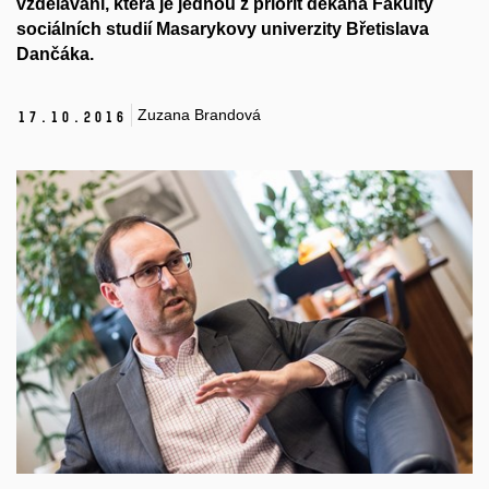
vzdělávání, která je jednou z priorit děkana Fakulty
sociálních studií Masarykovy univerzity Břetislava
Dančáka.
Zuzana Brandová
17.
10.
2016