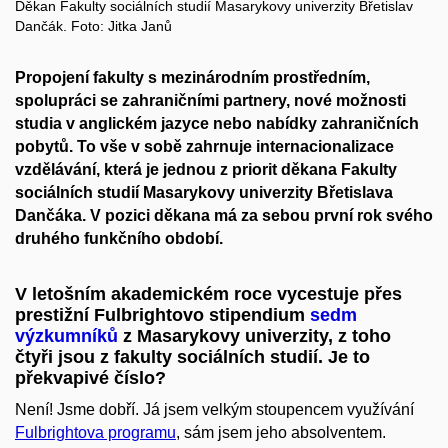
Děkan Fakulty sociálních studií Masarykovy univerzity Břetislav
Dančák. Foto: Jitka Janů
Propojení fakulty s mezinárodním prostředním,
spolupráci se zahraničními partnery, nové možnosti
studia v anglickém jazyce nebo nabídky zahraničních
pobytů. To vše v sobě zahrnuje internacionalizace
vzdělávání, která je jednou z priorit děkana Fakulty
sociálních studií Masarykovy univerzity Břetislava
Dančáka. V pozici děkana má za sebou první rok svého
druhého funkčního období.
V letošním akademickém roce vycestuje přes
prestižní Fulbrightovo stipendium
sedm
výzkumníků
z Masarykovy univerzity, z toho
čtyři jsou z fakulty sociálních studií. Je to
překvapivé číslo?
Není! Jsme dobří. Já jsem velkým stoupencem využívání
Fulbrightova programu
, sám jsem jeho absolventem.