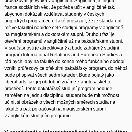
prosazovat, je výuka v angličtině. Angličtina je lingua
franca sociálních věd. Je potřeba učit v angličtině tak,
abychom dokázali vzdělávat studenty v českých i
anglických programech. Také prosazuji, že je standardní
mít ve fakultní nabídce celé studijní programy v angličtině
na magisterském a doktorském stupni. Druhou fází je
otevření programů v angličtině už na bakalářském stupni.
V současnosti je akreditovaný a bude zahájený studijní
program International Relations and European Studies a
rád bych, aby na fakultě do konce mého funkčního období
vznikl průřezový celofakultní bakalářský program, do něhož
bude přispívat všech sedm kateder. Bude pojatý jako
liberal arts, jak jej obdobně známe z anglosaského
prostředí. Tento bakalářský studijní program nebude
zaměřen na jednu disciplínu, student bude mít možnost
učinit si obrázek o všech možných směrech studia na
fakultě a pak pokračovat na magisterském stupni
v anglickém studijním programu.
V souvislosti s internacionalizací jste se už dříve