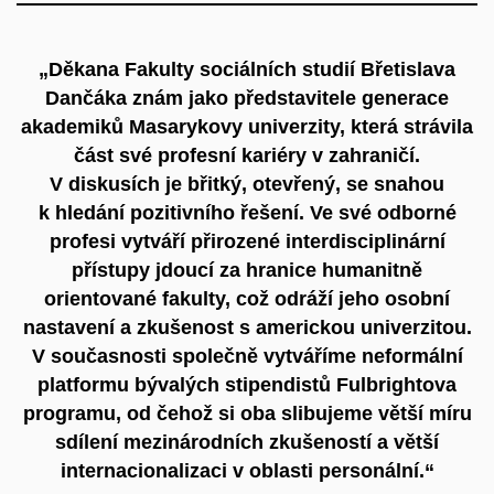
„Děkana Fakulty sociálních studií Břetislava
Dančáka znám jako představitele generace
akademiků Masarykovy univerzity, která strávila
část své profesní kariéry v zahraničí.
V diskusích je břitký, otevřený, se snahou
k hledání pozitivního řešení. Ve své odborné
profesi vytváří přirozené interdisciplinární
přístupy jdoucí za hranice humanitně
orientované fakulty, což odráží jeho osobní
nastavení a zkušenost s americkou univerzitou.
V současnosti společně vytváříme neformální
platformu bývalých stipendistů Fulbrightova
programu, od čehož si oba slibujeme větší míru
sdílení mezinárodních zkušeností a větší
internacionalizaci v oblasti personální.“