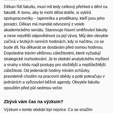
Děkan řídí fakultu, musí mít tedy celkový přehled o dění na
fakultě. K tomu, aby to mohl dělat dobře, si vybírá
spolupracovníky – tajemníka a proděkany, kteří jsou jeho
poradci. Děkan má mandát odvozený z voleb
akademického senátu. Stanovuje hlavní směřování fakulty
a nese největší odpovědnost za její vývoj. Můj den obvykle
začíná v brzkých ranních hodinách, kdy si načrtnu, co se
bude dít. Na děkanát se dostávám před osmou hodinou.
Dopoledne trávím většinou záležitostmi, které vyžadují
strategické rozhodování. Je to období analytického myšlení
a snahy v klidu najít postupy pro složitější a nejdůležitější
záležitosti. Od jedenácté hodiny mívám schůzky,
pravidelně chodím na pracovní obědy a poté pokračuju v
jednáních a vyřizování běžné agendy. Obvykle fakultu
opouštím před půl sedmou večer.
Zbývá vám čas na výzkum?
Výzkum v tomto období trpí nejvíce. Co se snažím