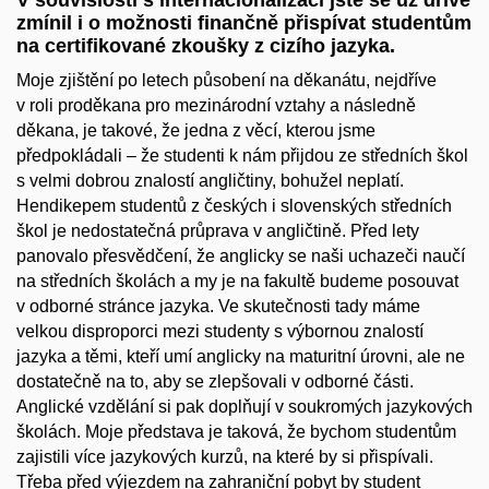
zmínil i o možnosti finančně přispívat studentům
na certifikované zkoušky z cizího jazyka.
Moje zjištění po letech působení na děkanátu, nejdříve
v roli proděkana pro mezinárodní vztahy a následně
děkana, je takové, že jedna z věcí, kterou jsme
předpokládali – že studenti k nám přijdou ze středních škol
s velmi dobrou znalostí angličtiny, bohužel neplatí.
Hendikepem studentů z českých i slovenských středních
škol je nedostatečná průprava v angličtině. Před lety
panovalo přesvědčení, že anglicky se naši uchazeči naučí
na středních školách a my je na fakultě budeme posouvat
v odborné stránce jazyka. Ve skutečnosti tady máme
velkou disproporci mezi studenty s výbornou znalostí
jazyka a těmi, kteří umí anglicky na maturitní úrovni, ale ne
dostatečně na to, aby se zlepšovali v odborné části.
Anglické vzdělání si pak doplňují v soukromých jazykových
školách. Moje představa je taková, že bychom studentům
zajistili více jazykových kurzů, na které by si přispívali.
Třeba před výjezdem na zahraniční pobyt by student