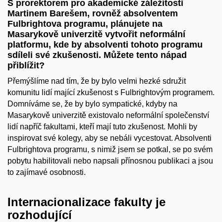
S prorektorem pro akademické záležitosti
Martinem Barešem, rovněž absolventem
Fulbrightova programu, plánujete na
Masarykově univerzitě vytvořit neformální
platformu, kde by absolventi tohoto programu
sdíleli své zkušenosti. Můžete tento nápad
přiblížit?
Přemýšlíme nad tím, že by bylo velmi hezké sdružit
komunitu lidí mající zkušenost s Fulbrightovým programem.
Domníváme se, že by bylo sympatické, kdyby na
Masarykově univerzitě existovalo neformální společenství
lidí napříč fakultami, kteří mají tuto zkušenost. Mohli by
inspirovat své kolegy, aby se nebáli vycestovat. Absolventi
Fulbrightova programu, s nimiž jsem se potkal, se po svém
pobytu habilitovali nebo napsali přínosnou publikaci a jsou
to zajímavé osobnosti.
Internacionalizace fakulty je
rozhodující