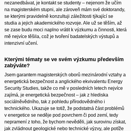
nezanedbávat, je kontakt se studenty – nejenom že učím
na magisterském stupni, ale zároveň mám své doktorandy,
se kterými pravidelně konzultuji záležitosti týkající se
studia a jejich akademického rozvoje. Ale už se těším, až
se zase budu moci naplno vrátit k výzkumu a činnosti, která
mě nejvíce těšila, což je tvoření badatelských výstupů a
intenzivní učení.
Kterými tématy se ve svém výzkumu především
zabýváte?
Jsem garantem magisterských oborů mezinárodní vztahy a
energetická bezpečnost a anglického ekvivalentu Energy
Security Studies, takže co mě v posledních letech nejvíce
zajímá, je energetická bezpečnost – jak z hlediska
sociálněvědního, tak z pohledu přírodovědného i
technického. Ukazuje se totiž, že podstatná část problémů
v energetice se neděje pod povrchem či pod zemí, tedy
nepramení z toho, že bychom nevěděli, jak surovinu získat,
jak zvládnout geologické nebo technické výzvy, ale potíže