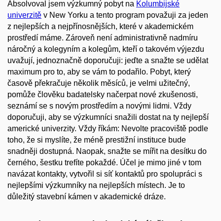
Absolvoval jsem výzkumný pobyt na
Kolumbijské
univerzitě
v New Yorku a tento program považuji za jeden
z nejlepších a nejpřínosnějších, které v akademickém
prostředí máme. Zároveň není administrativně nadmíru
náročný a kolegyním a kolegům, kteří o takovém výjezdu
uvažují, jednoznačně doporučuji: jeďte a snažte se udělat
maximum pro to, aby se vám to podařilo. Pobyt, který
časově překračuje několik měsíců, je velmi užitečný,
pomůže člověku badatelsky načerpat nové zkušenosti,
seznámí se s novým prostředím a novými lidmi. Vždy
doporučuji, aby se výzkumníci snažili dostat na ty nejlepší
americké univerzity. Vždy říkám: Nevolte pracoviště podle
toho, že si myslíte, že méně prestižní instituce bude
snadněji dostupná. Naopak, snažte se mířit na desítku do
černého, šestku trefíte pokaždé. Účel je mimo jiné v tom
navázat kontakty, vytvořil si síť kontaktů pro spolupráci s
nejlepšími výzkumníky na nejlepších místech. Je to
důležitý stavební kámen v akademické dráze.