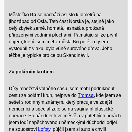
Městečko Bø se nachází asi sto kilometrů na
jihozápad od Osla. Tato část Norska je, stejně jako
celý zbytek země, hornatá, lesnatá a protkaná
přirozenými vodními plochami. Pamatuju si, že první
dojem, který jsem měl z města Bø poté, co jsem
vystoupil z vlaku, byla vůně surového dřeva. Jeho
těžba je typická pro celou Skandinávii.
Za polárním kruhem
Díky množství volného času jsem mohl podniknout
cestu za polární kruh, nejprve do
Tromsø
, kde jsem se
sešel s rodinným známým, který pracuje ve zdejší
nemocnici a specializuje se na vaginální plastické
operace. Po pár dnech ve městě a v přilehlých horách
jsem lodí napěchovanou německými důchodci odjel
na souostroví
Lofoty
, půjčil jsem si auto a chvíli