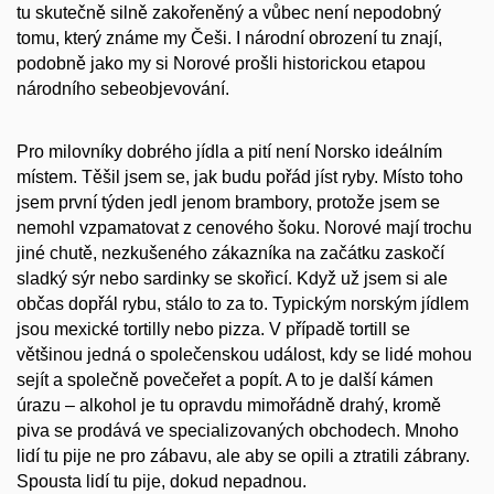
tu skutečně silně zakořeněný a vůbec není nepodobný
tomu, který známe my Češi. I národní obrození tu znají,
podobně jako my si Norové prošli historickou etapou
národního sebeobjevování.
Pro milovníky dobrého jídla a pití není Norsko ideálním
místem. Těšil jsem se, jak budu pořád jíst ryby. Místo toho
jsem první týden jedl jenom brambory, protože jsem se
nemohl vzpamatovat z cenového šoku. Norové mají trochu
jiné chutě, nezkušeného zákazníka na začátku zaskočí
sladký sýr nebo sardinky se skořicí. Když už jsem si ale
občas dopřál rybu, stálo to za to. Typickým norským jídlem
jsou mexické tortilly nebo pizza. V případě tortill se
většinou jedná o společenskou událost, kdy se lidé mohou
sejít a společně povečeřet a popít. A to je další kámen
úrazu – alkohol je tu opravdu mimořádně drahý, kromě
piva se prodává ve specializovaných obchodech. Mnoho
lidí tu pije ne pro zábavu, ale aby se opili a ztratili zábrany.
Spousta lidí tu pije, dokud nepadnou.