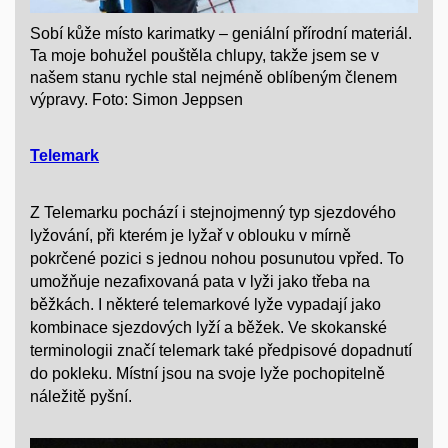
Sobí kůže místo karimatky – geniální přírodní materiál.
Ta moje bohužel pouštěla chlupy, takže jsem se v
našem stanu rychle stal nejméně oblíbeným členem
výpravy. Foto: Simon Jeppsen
Telemark
Z Telemarku pochází i stejnojmenný typ sjezdového
lyžování, při kterém je lyžař v oblouku v mírně
pokrčené pozici s jednou nohou posunutou vpřed. To
umožňuje nezafixovaná pata v lyži jako třeba na
běžkách. I některé telemarkové lyže vypadají jako
kombinace sjezdových lyží a běžek. Ve skokanské
terminologii značí telemark také předpisové dopadnutí
do pokleku. Místní jsou na svoje lyže pochopitelně
náležitě pyšní.