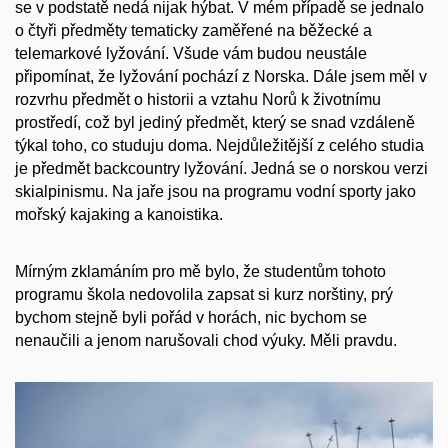
se v podstatě nedá nijak hýbat. V mém případě se jednalo
o čtyři předměty tematicky zaměřené na běžecké a
telemarkové lyžování. Všude vám budou neustále
připomínat, že lyžování pochází z Norska. Dále jsem měl v
rozvrhu předmět o historii a vztahu Norů k životnímu
prostředí, což byl jediný předmět, který se snad vzdáleně
týkal toho, co studuju doma. Nejdůležitější z celého studia
je předmět backcountry lyžování. Jedná se o norskou verzi
skialpinismu. Na jaře jsou na programu vodní sporty jako
mořský kajaking a kanoistika.
Mírným zklamáním pro mě bylo, že studentům tohoto
programu škola nedovolila zapsat si kurz norštiny, prý
bychom stejně byli pořád v horách, nic bychom se
nenaučili a jenom narušovali chod výuky. Měli pravdu.