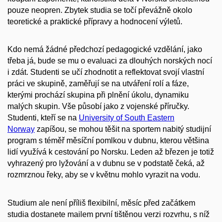
pouze neopren. Zbytek studia se točí převážně okolo
teoretické a praktické přípravy a hodnocení výletů.
Kdo nemá žádné předchozí pedagogické vzdělání, jako
třeba já, bude se mu o evaluaci za dlouhých norských nocí
i zdát. Studenti se učí zhodnotit a reflektovat svojí vlastní
práci ve skupině, zaměřují se na utváření rolí a fáze,
kterými prochází skupina při plnění úkolu, dynamiku
malých skupin. Vše působí jako z vojenské příručky.
Studenti, kteří se na
University of South Eastern
Norway
zapíšou, se mohou těšit na sportem nabitý studijní
program s téměř měsíční pomlkou v dubnu, kterou většina
lidí využívá k cestování po Norsku. Leden až březen je totiž
vyhrazený pro lyžování a v dubnu se v podstatě čeká, až
rozmrznou řeky, aby se v květnu mohlo vyrazit na vodu.
Studium ale není příliš flexibilní, měsíc před začátkem
studia dostanete mailem první tištěnou verzi rozvrhu, s níž