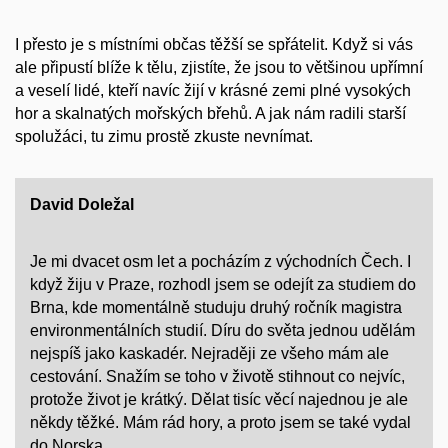
I přesto je s místními občas těžší se spřátelit. Když si vás
ale připustí blíže k tělu, zjistíte, že jsou to většinou upřímní
a veselí lidé, kteří navíc žijí v krásné zemi plné vysokých
hor a skalnatých mořských břehů. A jak nám radili starší
spolužáci, tu zimu prostě zkuste nevnímat.
David Doležal
Je mi dvacet osm let a pocházím z východních Čech. I
když žiju v Praze, rozhodl jsem se odejít za studiem do
Brna, kde momentálně studuju druhý ročník magistra
environmentálních studií. Díru do světa jednou udělám
nejspíš jako kaskadér. Nejraději ze všeho mám ale
cestování. Snažím se toho v životě stihnout co nejvíc,
protože život je krátký. Dělat tisíc věcí najednou je ale
někdy těžké. Mám rád hory, a proto jsem se také vydal
do Norska.