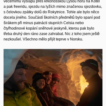
večernímu výšlapu přes krkonošskou Lysou horu na Kotel
a pak freeridu, sjezdu na lyžích mimo značenou sjezdovku,
s čelovkou zpátky dolů do Rokytnice. Tohle ale bylo něco
docela jiného. Součástí školních předmětů bylo spaní pod
širákem při minus patnácti stupních Celsia nebo
čtyřhodinové kopání sněhové jeskyně, kterou pak bylo
třeba druhý den ráno zase zahrabat. Nic z toho jsem ještě
nezkoušel. Všechno mělo přijít teprve v Norsku.