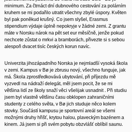
minimum. Za čtrnáct dní dubnového cestování za polárním
kruhem se mi podařilo utratit všechny zbylé úspory. Květen
byl pak poněkud krušný. Co jsem slyšel, Erasmus
stipendium výdaje úplně nepokryje v žádné zemi. Z grantu
máte v Norsku nárok na pět set eur měsíčně, jenže pokud
nechcete zůstat o mrkvi a bramborách, přivezte si s sebou
alespoň dvacet tisíc českých korun navíc.
Univerzita jihozápadního Norska je nejmladší vysoká škola
v zemi. Kampus v Bø je zbrusu nový, všechno funguje, jak
má. Škola zprostředkovává ubytování, při příjezdu mě
vyzvedl na nádraží delegát, měl jsem pocit, že se mi
většina lidí ze školy snaží věci všelijak usnadnit . Při studiu
jsem byl vlastně většinu času obklopen zahraničními
studenty z celého světa, v Bø jich studuje něco kolem
stovky. Součástí kampusu je sportovní areál se všemi
možnými druhy hřišť, krytou halou, plaveckým bazénem a
kinem. Já jsem si při svém pobytu obzvlášť oblíbil saunu.