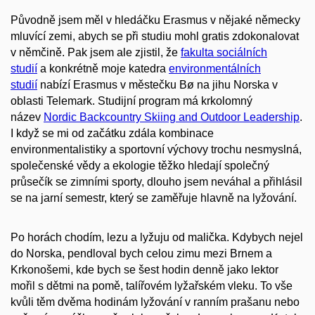
Původně jsem měl v hledáčku Erasmus v nějaké německy
mluvící zemi, abych se při studiu mohl gratis zdokonalovat
v němčině. Pak jsem ale zjistil, že
fakulta sociálních
studií
a konkrétně moje katedra
environmentálních
studií
nabízí Erasmus v městečku Bø na jihu Norska v
oblasti Telemark. Studijní program má krkolomný
název
Nordic Backcountry Skiing and Outdoor Leadership
.
I když se mi od začátku zdála kombinace
environmentalistiky a sportovní výchovy trochu nesmyslná,
společenské vědy a ekologie těžko hledají společný
průsečík se zimními sporty, dlouho jsem neváhal a přihlásil
se na jarní semestr, který se zaměřuje hlavně na lyžování.
Po horách chodím, lezu a lyžuju od malička. Kdybych nejel
do Norska, pendloval bych celou zimu mezi Brnem a
Krkonošemi, kde bych se šest hodin denně jako lektor
mořil s dětmi na pomě, talířovém lyžařském vleku. To vše
kvůli těm dvěma hodinám lyžování v ranním prašanu nebo