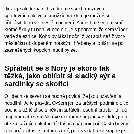
Jinak je ale třeba říct, že kromě všech možných
sportovních aktivit a kroužků, na které je možné se
přihlásit, toho ve městě moc není. Zanechme eufemismů,
kromě školy tu není vůbec nic, je s podivem, že sem vůbec
vede železnice. Koho by lákal noční život spíš než život v
městečku obklopeném horskými hřebeny a toulání se po
zasněžených kopcích, nudil by se.
Spřátelit se s Nory je skoro tak
těžké, jako oblíbit si sladký sýr a
sardinky se skořicí
O lidech ze severu se hodně povídá, že jsou uzavření a
nesdílní. Je to pravda. Ovšem jen za určitých podmínek. Je
trochu složitější se s někým spřátelit, osobní prostor tu lidé
mají opravdu širší. Norové rozhodně nejsou vřelí lidé, jsou
ale za každých okolností slušní a nápomocní. Často hovoří
o sounáležitosti s rodnou zemí, patos vztahu ke krajině je