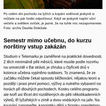
Po celém dni pochodu na lyžích a kopání sněhové jeskyně si
můžete na pár hodin odpočinout. Když se jeskyně naplní vůní
večeře a světlem svíček, je jasné, že na tuhle noc nezapomenete.
Foto: archiv Davida Doležala
Semestr mimo učebnu, do kurzu
norštiny vstup zakázán
Studium v Telemarku je zaměřené na praktické dovednosti.
Z těch minimálně pěti měsíců, které musíte podle rozvrhu
na univerzitě v Bø strávit, je zhruba u čtyřiceti dnů v
kolonce učebna vyplněno outdoors. To znamená, že ze
začátku můžete čekat spoustu běžkování, nějakou teorii a
později i praxi první pomoci, výživy a nutného vybavení na
horách při dlouhých pochodech. Kostru celého programu
ale tvoří asi třicet dní rozdělených do pěti několikadenních
výletů, tří lyžařských v zimě a dvou vodáckých na jaře. Na
koupání zapomeňte, kanoistiku dělá v Norsku snesitelnou