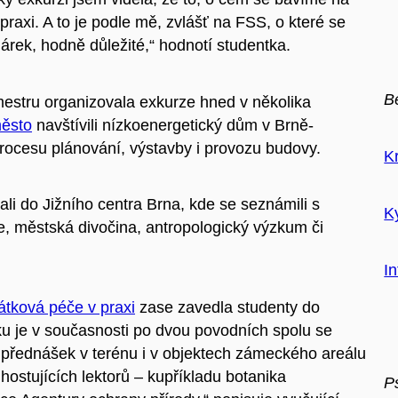
 praxi. A to je podle mě, zvlášť na FSS, o které se
nárek, hodně důležité,“ hodnotí studentka.
B
estru organizovala exkurze hned v několika
město
navštívili nízkoenergetický dům v Brně-
ocesu plánování, výstavby i provozu budovy.
K
ali do Jižního centra Brna, kde se seznámili s
K
že, městská divočina, antropologický výzkum či
I
tková péče v praxi
zase zavedla studenty do
rku je v současnosti po dvou povodních spolu se
přednášek v terénu i v objektech zámeckého areálu
ostujících lektorů – kupříkladu botanika
P