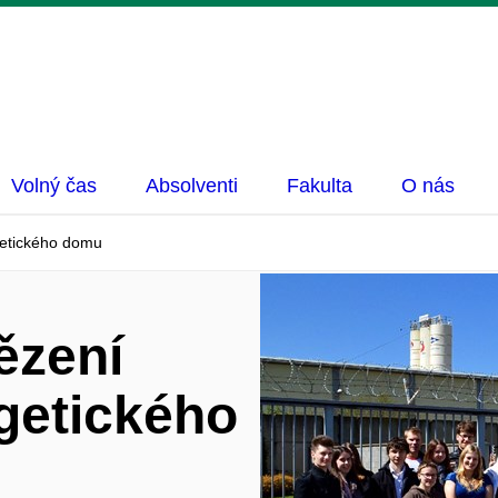
Volný čas
Absolventi
Fakulta
O nás
getického domu
ězení
getického