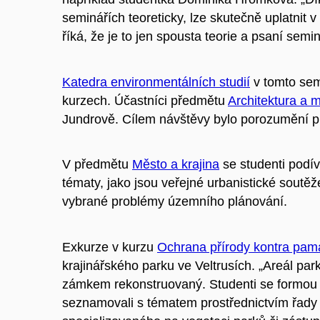
seminářích teoreticky, lze skutečně uplatnit v
říká, že je to jen spousta teorie a psaní semi
Katedra environmentálních studií
v tomto sem
kurzech. Účastníci předmětu
Architektura a 
Jundrově. Cílem návštěvy bylo porozumění pr
V předmětu
Město a krajina
se studenti podív
tématy, jako jsou veřejné urbanistické soutě
vybrané problémy územního plánování.
Exkurze v kurzu
Ochrana přírody kontra pamá
krajinářského parku ve Veltrusích. „Areál pa
zámkem rekonstruovaný. Studenti se formou 
seznamovali s tématem prostřednictvím řady h