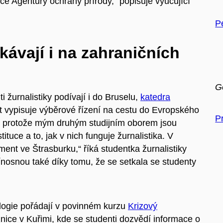
ce Agentury ochrany přírody,“ popisuje vyučující
P
kávají i na zahraničních
G
 žurnalistiky podívají i do Bruselu,
katedra
ět vypisuje výběrové řízení na cestu do Evropského
P
a, protože mým druhým studijním oborem jsou
tuce a to, jak v nich funguje žurnalistika. V
ment ve Štrasburku,“ říká studentka žurnalistiky
ínosnou také díky tomu, že se setkala se studenty
ologie pořádají v povinném kurzu
Krizový
nice v Kuřimi, kde se studenti dozvědí informace o