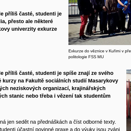
 příliš časté, studenti je
ia, přesto ale některé
kovy univerzity exkurze
Exkurze do věznice v Kuřimi v př
politologie FSS MU
 příliš časté, studenti je spíše znají ze svého
é kurzy na Fakultě sociálních studií Masarykovy
ných neziskových organizací, krajinářských
ch stanic nebo třeba i vězení tak studentům
ná jen sedět na přednáškách a číst odborné texty.
udenti účastní povinné praxe a do výuky jsou zváni