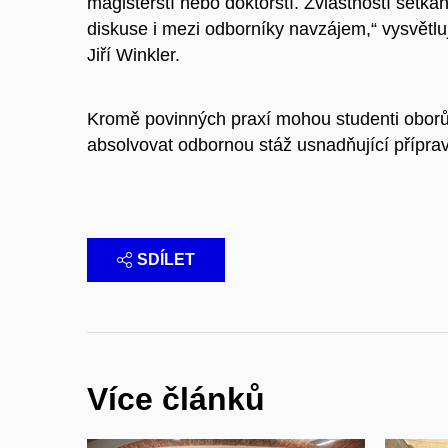
magisterští nebo doktorští. Zvláštností setkán
diskuse i mezi odborníky navzájem,“ vysvětluj
Jiří Winkler.
Kromě povinných praxí mohou studenti oborů so
absolvovat odbornou stáž usnadňující příprav
SDÍLET
Více článků