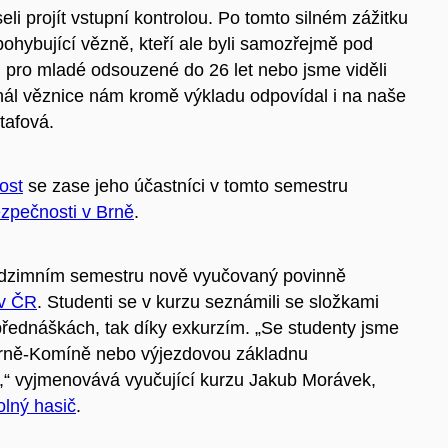
li projít vstupní kontrolou. Po tomto silném zážitku
pohybující vězně, kteří ale byli samozřejmě pod
 pro mladé odsouzené do 26 let nebo jsme viděli
nál věznice nám kromě výkladu odpovídal i na naše
tafová.
ost
se zase jeho účastníci v tomto semestru
zpečnosti v Brně
.
 podzimním semestru nově vyučovaný povinně
 v ČR
. Studenti se v kurzu seznámili se složkami
řednáškách, tak díky exkurzím. „Se studenty jsme
 v Brně-Komíně nebo výjezdovou základnu
,“ vyjmenovává vyučující kurzu Jakub Morávek,
olný hasič
.