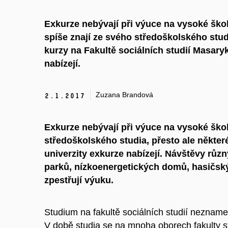
Exkurze nebývají při výuce na vysoké škole
spíše znají ze svého středoškolského stud
kurzy na Fakultě sociálních studií Masary
nabízejí.
Zuzana Brandová
2.
1.
2017
Exkurze nebývají při výuce na vysoké škole
středoškolského studia, přesto ale někter
univerzity exkurze nabízejí. Návštěvy růz
parků, nízkoenergetických domů, hasičský
zpestřují výuku.
Studium na fakultě sociálních studií nezname
V době studia se na mnoha oborech fakulty st