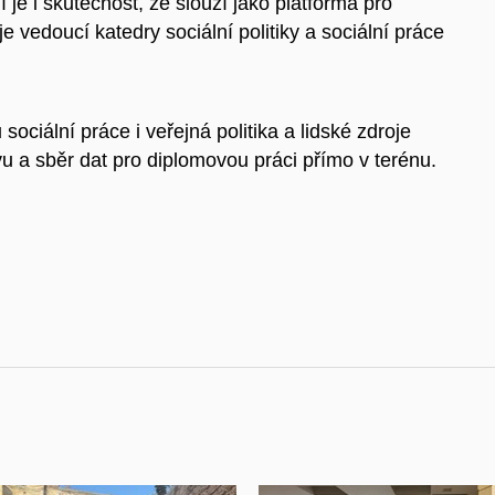
í je i skutečnost, že slouží jako platforma pro
e vedoucí katedry sociální politiky a sociální práce
ciální práce i veřejná politika a lidské zdroje
u a sběr dat pro diplomovou práci přímo v terénu.