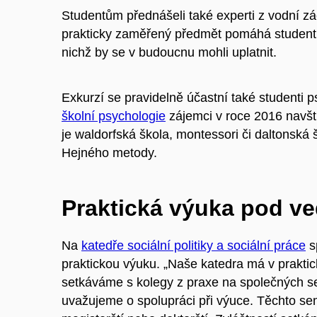
Studentům přednášeli také experti z vodní zác
prakticky zaměřený předmět pomáhá studentů
nichž by se v budoucnu mohli uplatnit.
Exkurzí se pravidelně účastní také studenti 
školní psychologie
zájemci v roce 2016 navštív
je waldorfská škola, montessori či daltonská
Hejného metody.
Praktická výuka pod v
Na
katedře sociální politiky a sociální práce
s
praktickou výuku. „Naše katedra má v praktic
setkáváme s kolegy z praxe na společných s
uvažujeme o spolupráci při výuce. Těchto sem