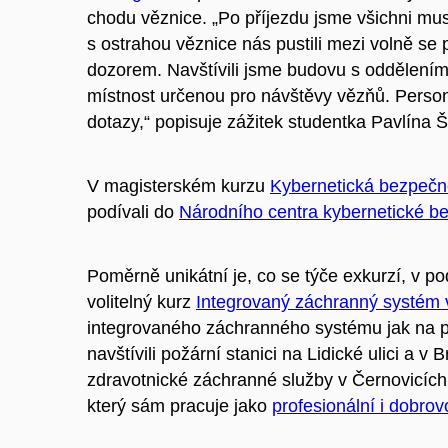
chodu věznice. „Po příjezdu jsme všichni muse
s ostrahou věznice nás pustili mezi volně se 
dozorem. Navštívili jsme budovu s oddělením
místnost určenou pro návštěvy vězňů. Perso
dotazy,“ popisuje zážitek studentka Pavlína Š
V magisterském kurzu
Kybernetická bezpečn
podívali do
Národního centra kybernetické be
Poměrně unikátní je, co se týče exkurzí, v
volitelný kurz
Integrovaný záchranný systém
integrovaného záchranného systému jak na p
navštívili požární stanici na Lidické ulici a
zdravotnické záchranné služby v Černovicích
který sám pracuje jako
profesionální i dobrov