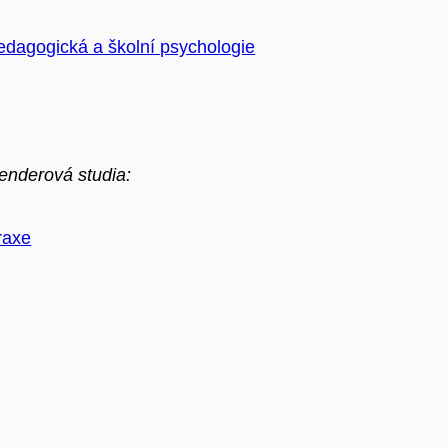
edagogická a školní psychologie
enderová studia:
raxe