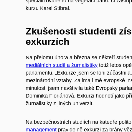
specializovaného na vegetaci parků či zástup
kurzu Karel Stibral.
Zkušenosti studenti zís
exkurzích
Na přelomu února a března se někteří studenti
mediálních studií a žurnalistiky
totiž letos op
parlamentu. „Exkurze jsem se loni zúčastnil
mezinárodní vztahy. Zajímají mě evropské insti
minulosti jsem navštívila také Evropský parla
Dominika Floriánová. Exkurzi hodnotí jako př
žurnalistiky z jiných univerzit.
Na bezpečnostních studiích na katedře polit
management
pravidelně exkurzi za brány věz