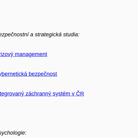
ezpečnostní a strategická studia:
rizový management
ybernetická bezpečnost
ntegrovaný záchranný systém v ČR
sychologie: