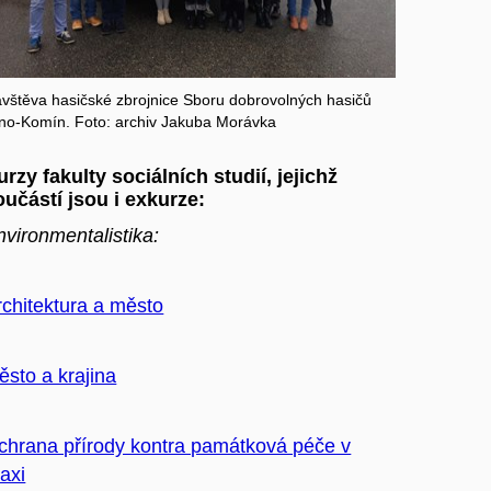
vštěva hasičské zbrojnice Sboru dobrovolných hasičů
no-Komín. Foto: archiv Jakuba Morávka
urzy fakulty sociálních studií, jejichž
oučástí jsou i exkurze:
nvironmentalistika:
rchitektura a město
ěsto a krajina
chrana přírody kontra památková péče v
axi