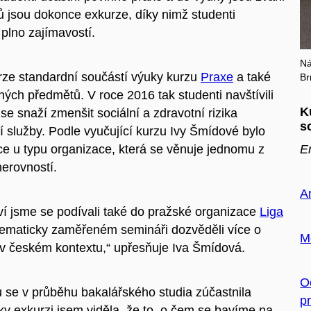
zů jsou dokonce exkurze, díky nimž studenti
 plno zajímavostí.
Ná
rze standardní součástí výuky kurzu
Praxe
a také
Br
lných předmětů. V roce 2016 tak studenti navštívili
K
 se snaží zmenšit sociální a zdravotní rizika
s
 služby. Podle vyučující kurzu Ivy Šmídové bylo
ce u typu organizace, která se věnuje jednomu z
E
nerovností.
A
í jsme se podívali také do pražské organizace
Liga
tematicky zaměřeném semináři dozvěděli více o
M
 v českém kontextu,“ upřesňuje Iva Šmídová.
O
 se v průběhu bakalářského studia zúčastnila
pr
y exkurzi jsem viděla, že to, o čem se bavíme na