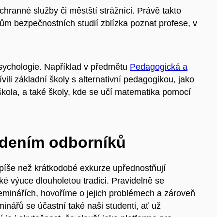
hranné služby či městští strážníci. Právě takto
m bezpečnostních studií zblízka poznat profese, v
psychologie. Například v předmětu
Pedagogická a
ili základní školy s alternativní pedagogikou, jako
 škola, a také školy, kde se učí matematika pomocí
edením odborníků
píše než krátkodobé exkurze upřednostňují
ké výuce dlouholetou tradici. Pravidelně se
eminářích, hovoříme o jejich problémech a zároveň
inářů se účastní také naši studenti, ať už