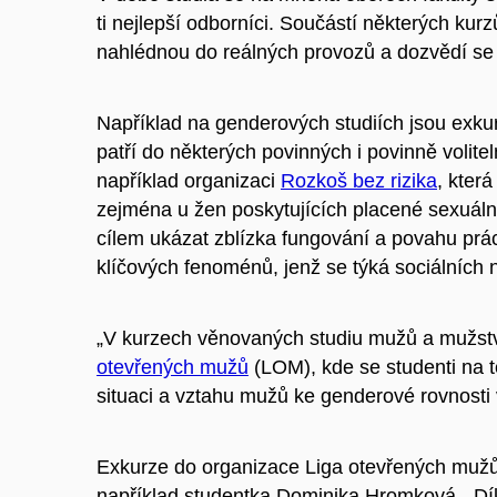
ti nejlepší odborníci. Součástí některých kur
nahlédnou do reálných provozů a dozvědí se
Například na genderových studiích jsou exku
patří do některých povinných i povinně volite
například organizaci
Rozkoš bez rizika
, která
zejména u žen poskytujících placené sexuální
cílem ukázat zblízka fungování a povahu prá
klíčových fenoménů, jenž se týká sociálních 
„V kurzech věnovaných studiu mužů a mužstv
otevřených mužů
(LOM), kde se studenti na 
situaci a vztahu mužů ke genderové rovnosti
Exkurze do organizace Liga otevřených mužů
například studentka Dominika Hromková. „Dík