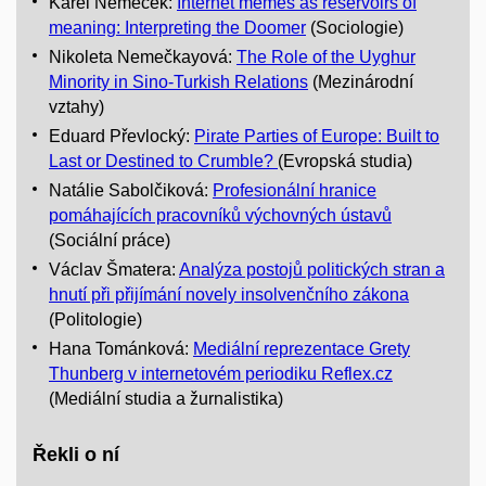
Karel Němeček:
Internet memes as reservoirs of
meaning: Interpreting the Doomer
(Sociologie)
Nikoleta Nemečkayová:
The Role of the Uyghur
Minority in Sino-Turkish Relations
(Mezinárodní
vztahy)
Eduard Převlocký:
Pirate Parties of Europe: Built to
Last or Destined to Crumble?
(Evropská studia)
Natálie Sabolčiková:
Profesionální hranice
pomáhajících pracovníků výchovných ústavů
(Sociální práce)
Václav Šmatera:
Analýza postojů politických stran a
hnutí při přijímání novely insolvenčního zákona
(Politologie)
Hana Tománková:
Mediální reprezentace Grety
Thunberg v internetovém periodiku Reflex.cz
(Mediální studia a žurnalistika)
Řekli o ní