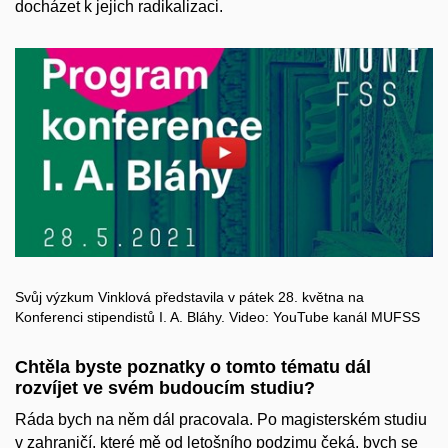
docházet k jejich radikalizaci.
Povolit cookies a přehrát
Otevřít na youtube.com
Svůj výzkum Vinklová představila v pátek 28. května na
Konferenci stipendistů I. A. Bláhy. Video: YouTube kanál MUFSS
Chtěla byste poznatky o tomto tématu dál
rozvíjet ve svém budoucím studiu?
Ráda bych na něm dál pracovala. Po magisterském studiu
v zahraničí, které mě od letošního podzimu čeká, bych se