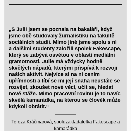
„S Julií jsem se poznala na bakaláři, když
jsme obě studovaly žurnalistiku na fakultě
sociálních studií. Mimo jiné jsme spolu s ní
a dalšími studenty založili spolek Fakescape,
který se zabývá osvětou v oblasti mediální
gramotnosti. Julie má vždycky hodně
skvělých nápadů, kterými přispívá k rozvoji
našich aktivit. Nejvíce si na ní cením
upřímnosti a líbí se mi její snaha neustále se
rozvíjet, zkoušet nové věci, učit se, hledat
nové stáže. Mimo pracovní rovinu je to navíc
skvělá kamarádka, na kterou se člověk může
kdykoli obrátit.“
Tereza Kráčmarová, spoluzakladatelka Fakescape a
kamarádka