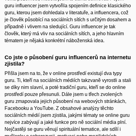
guru influencer jsem vytvořila spojením definice klasického
guru, kterou jsem dohledala v literatuře, a influencera, což
je člověk působící na sociálních sítích s určitým dosahem a
případně i vlivem na sledující. Guru influencer je tak
člověk, který má vliv na sociálních sítích, a jeho hlavním
tématem je nějaká konkrétní náboženská idea.
Co jste o působení guru influencerů na internetu
zjistila?
Přišla jsem na to, že v online prostředí existují dva typy
guru. Ti, kteří na sociálních médiích takzvaně vyrostli a stali
se díky nim slavní, a poté tradiční guru, kteří se do online
prostředí pouze přesunuli. Dále jsem u třech zvolených
guru zmapovala jejich působení na webových stránkách,
Facebooku a YouTube. Z obsahové analýzy těchto
sociálních médií jsem zjistila, jakými tématy se online guru
nejvíce zabývají a jaké funkce pro ně sociální média plní.
Nejčastěji se guru věnují spirituální tematice, ale sdílí i