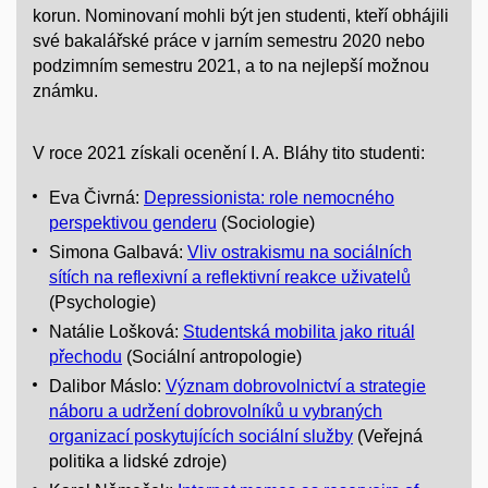
korun. Nominovaní mohli být jen studenti, kteří obhájili
své bakalářské práce v jarním semestru 2020 nebo
podzimním semestru 2021, a to na nejlepší možnou
známku.
V roce 2021 získali ocenění I. A. Bláhy tito studenti:
Eva Čivrná:
Depressionista: role nemocného
perspektivou genderu
(Sociologie)
Simona Galbavá:
Vliv ostrakismu na sociálních
sítích na reflexivní a reflektivní reakce uživatelů
(Psychologie)
Natálie Lošková:
Studentská mobilita jako rituál
přechodu
(Sociální antropologie)
Dalibor Máslo:
Význam dobrovolnictví a strategie
náboru a udržení dobrovolníků u vybraných
organizací poskytujících sociální služby
(Veřejná
politika a lidské zdroje)