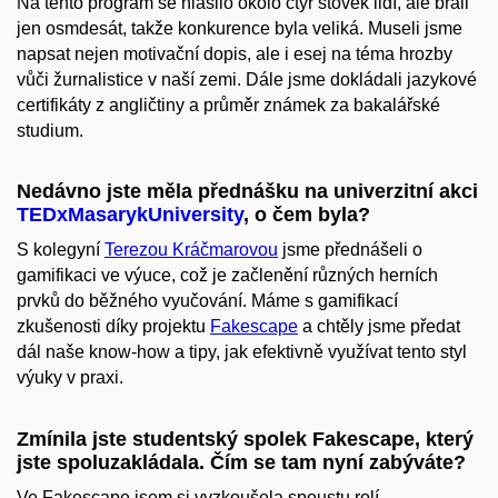
Na tento program se hlásilo okolo čtyř stovek lidí, ale brali
jen osmdesát, takže konkurence byla veliká. Museli jsme
napsat nejen motivační dopis, ale i esej na téma hrozby
vůči žurnalistice v naší zemi. Dále jsme dokládali jazykové
certifikáty z angličtiny a průměr známek za bakalářské
studium.
Nedávno jste měla přednášku na univerzitní akci
TEDxMasarykUniversity
, o čem byla?
S kolegyní
Terezou Kráčmarovou
jsme přednášeli o
gamifikaci ve výuce, což je začlenění různých herních
prvků do běžného vyučování. Máme s gamifikací
zkušenosti díky projektu
Fakescape
a chtěly jsme předat
dál naše know-how a tipy, jak efektivně využívat tento styl
výuky v praxi.
Zmínila jste studentský spolek Fakescape, který
jste spoluzakládala. Čím se tam nyní zabýváte?
Ve Fakescape jsem si vyzkoušela spoustu rolí.