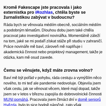
Kromě Fakescape jste pracovala i jako
externistka pro
iRozhlas
, chtěla byste se
žurnalistikou zabývat v budoucnu?
Ráda bych se věnovala médiím obecně, sociálním médiím
a podobným tématům. Dlouhou dobu jsem také chtěla
pracovat jako investigativní novinářka. Momentálně záleží
na tom, jaké se mi podaří získat stáže při studiu v zahraničí.
Práce novináře mě baví, zároveň mě naplňuje i
akademická činnost nebo projektový management, takže je
otázka, kam mě osud zavede.
Čemu se věnujete, když máte zrovna volno?
Baví mě být pořád v pohybu, ráda cestuju a vymýšlím něco
nového, to mi teď ale pandemie nedovoluje. Objevila jsem
však cestu, jak se věnovat věcem, které mají dopad, takže
jsem se v letos v březnu zapojila do dobrovolnické činnosti
MUNI pomáhá
. Pracovala jsem čtrnáct dní v
domě seniorů
Hvězda
, bylo to sice hodně náročné, zato však