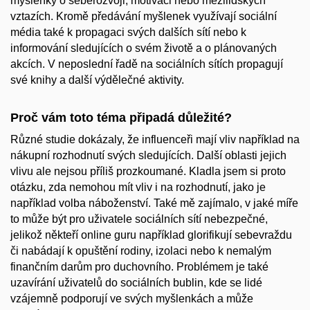
myšlenky o seberozvoji, motivaci nebo mezilidských
vztazích. Kromě předávání myšlenek využívají sociální
média také k propagaci svých dalších sítí nebo k
informování sledujících o svém životě a o plánovaných
akcích. V neposlední řadě na sociálních sítích propagují
své knihy a další výdělečné aktivity.
Proč vám toto téma připadá důležité?
Různé studie dokázaly, že influenceři mají vliv například na
nákupní rozhodnutí svých sledujících. Další oblasti jejich
vlivu ale nejsou příliš prozkoumané. Kladla jsem si proto
otázku, zda nemohou mít vliv i na rozhodnutí, jako je
například volba náboženství. Také mě zajímalo, v jaké míře
to může být pro uživatele sociálních sítí nebezpečné,
jelikož někteří online guru například glorifikují sebevraždu
či nabádají k opuštění rodiny, izolaci nebo k nemalým
finančním darům pro duchovního. Problémem je také
uzavírání uživatelů do sociálních bublin, kde se lidé
vzájemně podporují ve svých myšlenkách a může