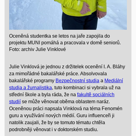
Oceněná studentka se letos na jaře zapojila do
projektu MUNI pomáhá a pracovala v domě seniorů.
Foto: archiv Julie Vinklové
Julie Vinklová je jednou z držitelek ocenění I. A. Bláhy
za mimořádné bakalářské práce. Absolvovala
bakalářské programy
Bezpečnostní studia
a
Mediální
studia a žurnalistika
, tuto kombinaci si vybrala už na
střední škole a byla ráda, že na
fakultě sociálních
studií
se může věnovat oběma oblastem naráz.
Oceněnou práci napsala Vinklová na téma Fenomén
guru a využívání nových médií. Guru influenceři ji
natolik zaujali, že by se tomuto tématu chtěla
podrobněji věnovat i v doktorském studiu.