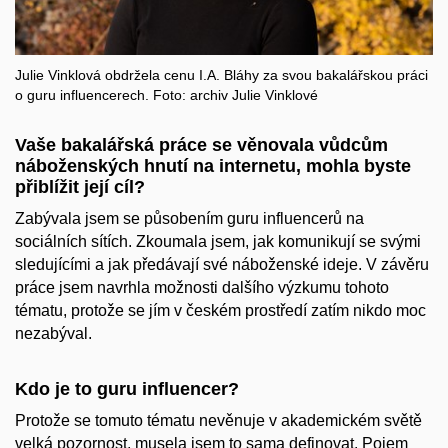
Julie
Vinklová
obdržela cenu I.A. Bláhy za svou bakalářskou práci
o guru
influencerech
.
Foto:
archiv Julie
Vinklové
Vaše bakalářská práce se věnovala vůdcům
náboženských hnutí na internetu, mohla byste
přiblížit její cíl?
Zabývala jsem se působením guru influencerů na
sociálních sítích. Zkoumala jsem, jak komunikují se svými
sledujícími a jak předávají své náboženské ideje. V závěru
práce jsem navrhla možnosti dalšího výzkumu tohoto
tématu, protože se jím v českém prostředí zatím nikdo moc
nezabýval.
Kdo je to guru influencer?
Protože se tomuto tématu nevěnuje v akademickém světě
velká pozornost, musela jsem to sama definovat. Pojem