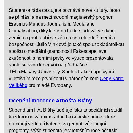
Studentka ráda cestuje a poznává nové kultury, proto
se přihlásila na mezinárodní magisterský program
Erasmus Mundus Journalism, Media and
Globalisation, díky kterému bude studovat ve dvou
zemích a prohloubí si své znalosti ohledně médií a
bezpečnosti. Julie Vinklová je také spoluzakladatelkou
spolku o mediální gramotnosti Fakescape, své
zkušenosti s herními prvky ve výuce prezentovala
spolu se svou kolegyní na přednášce
TEDxMasarykUniversity. Spolek Fakescape vyhrál
v letošním roce první cenu v národním kole
Ceny Karla
Velikého
pro mladé Evropany.
Ocenění Inocence Arnošta Bláhy
Stipendium I. A. Bláhy uděluje fakulta sociálních studií
každoročně za mimořádné bakalářské práce, které
nominují vedoucí kateder za jednotlivé studijní
programy. Výše stipendia je v letošním roce pět tisíc