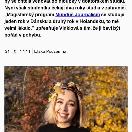
by se chtěla věnovat do hloubky v doktorském studiu.
Nyní však studentku čekají dva roky studia v zahraničí.
„Magisterský program
Mundus Journalism
se studuje
jeden rok v Dánsku a druhý rok v Holandsku, to mě
velmi lákalo,“ upřesňuje Vinklová s tím, že ji baví být
pořád v pohybu.
Eliška Podzemná
31.
5.
2021