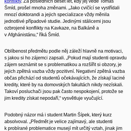
konflikty
. Za posledních deset let, kdy jej vede Tomáš
Šmíd, prošel mnoha změnami. „Jako cvičící se vystřídali
mnozí doktorandi a jejich specializace vždy měnila
jednotlivé případové studie. Jedinými stálicemi jsou
ozbrojené konflikty na Kavkaze, na Balkáně a
v Afghánistánu,“ říká Šmíd.
Oblíbenost předmětu podle něj záleží hlavně na motivaci,
s jakou si ho zájemci zapsali. „Pokud mají studenti opravdu
zájem seznámit se s problematikou a rozšířit si obzory, je
jejich zpětná vazba vždy pozitivní. Negativní zpětná vazba
občas přichází od studentů očekávajících, že získají laciné
kredity, které by na domovských fakultách nikdy nezískali.
Takoví posluchači jsou pak často nespokojení, protože se
jim kredity získat nepodaří,“ vysvětluje vyučující.
Podobný názor má i student Martin Šípek, který kurz
absolvoval. „Předmět je velice zajímavý, ale studenti
k probírané problematice musejí mít určitý vztah, jinak jim