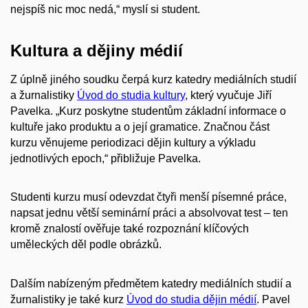
nejspíš nic moc nedá,“ myslí si student.
Kultura a dějiny médií
Z úplně jiného soudku čerpá kurz katedry mediálních studií
a žurnalistiky
Úvod do studia kultury
, který vyučuje Jiří
Pavelka. „Kurz poskytne studentům základní informace o
kultuře jako produktu a o její gramatice. Značnou část
kurzu věnujeme periodizaci dějin kultury a výkladu
jednotlivých epoch,“ přibližuje Pavelka.
Studenti kurzu musí odevzdat čtyři menší písemné práce,
napsat jednu větší seminární práci a absolvovat test – ten
kromě znalostí ověřuje také rozpoznání klíčových
uměleckých děl podle obrázků.
Dalším nabízeným předmětem katedry mediálních studií a
žurnalistiky je také kurz
Úvod do studia dějin médií
. Pavel