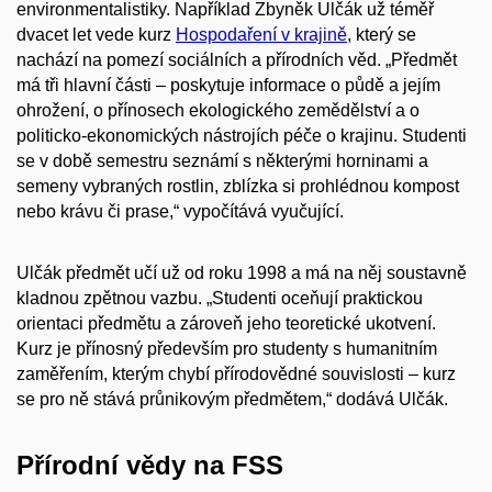
environmentalistiky. Například Zbyněk Ulčák už téměř
dvacet let vede kurz
Hospodaření v krajině
, který se
nachází na pomezí sociálních a přírodních věd. „Předmět
má tři hlavní části – poskytuje informace o půdě a jejím
ohrožení, o přínosech ekologického zemědělství a o
politicko-ekonomických nástrojích péče o krajinu. Studenti
se v době semestru seznámí s některými horninami a
semeny vybraných rostlin, zblízka si prohlédnou kompost
nebo krávu či prase,“ vypočítává vyučující.
Ulčák předmět učí už od roku 1998 a má na něj soustavně
kladnou zpětnou vazbu. „Studenti oceňují praktickou
orientaci předmětu a zároveň jeho teoretické ukotvení.
Kurz je přínosný především pro studenty s humanitním
zaměřením, kterým chybí přírodovědné souvislosti – kurz
se pro ně stává průnikovým předmětem,“ dodává Ulčák.
Přírodní vědy na FSS