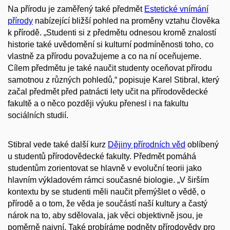
Na přírodu je zaměřený také předmět
Estetické vnímání
přírody
nabízející bližší pohled na proměny vztahu člověka
k přírodě. „Studenti si z předmětu odnesou kromě znalostí
historie také uvědomění si kulturní podmíněnosti toho, co
vlastně za přírodu považujeme a co na ní oceňujeme.
Cílem předmětu je také naučit studenty oceňovat přírodu
samotnou z různých pohledů,“ popisuje Karel Stibral, který
začal předmět před patnácti lety učit na přírodovědecké
fakultě a o něco později výuku přenesl i na fakultu
sociálních studií.
Stibral vede také další kurz
Dějiny přírodních věd
oblíbený
u studentů přírodovědecké fakulty. Předmět pomáhá
studentům zorientovat se hlavně v evoluční teorii jako
hlavním výkladovém rámci současné biologie. „V širším
kontextu by se studenti měli naučit přemýšlet o vědě, o
přírodě a o tom, že věda je součástí naší kultury a častý
nárok na to, aby sdělovala, jak věci objektivně jsou, je
poměrně naivní. Také probíráme podněty přírodovědy pro