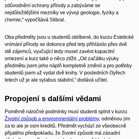
zdůvodnění ochrany přírody a zabýváme se
nejdůležitějšími mezníky ve vývoji geologie, fyziky a
chemie,“ vypočítává Stibral.
Oba předměty jsou u studentů oblíbené, do kurzu Estetické
vnímání přírody se dokonce před lety přihlásilo přes dvě
stě zájemců, vyučující tedy musel zavést kapacitní
omezení a kurz také o něco ztížit. „Od začátku výuky
předmětu jsem jeho náplň kompletně změnil a pro potřeby
studentů jsem už vydal dvě knihy. V posledních čtyřech
letech už je ale sylabus stabilní,“ dodává učitel.
Propojení s dalšími vědami
Poměrně náročné podmínky musí studenti splnit v kurzu
Životní způsob a environmentální problémy
, odměnou jim
za to ale je osm kreditů. Předmět vychází ze všeobecně
přijatého předpokladu, že životní způsob má zásadní