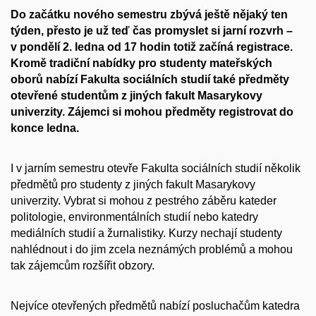
Do začátku nového semestru zbývá ještě nějaký ten
týden, přesto je už teď čas promyslet si jarní rozvrh –
v pondělí 2. ledna od 17 hodin totiž začíná registrace.
Kromě tradiční nabídky pro studenty mateřských
oborů nabízí Fakulta sociálních studií také předměty
otevřené studentům z jiných fakult Masarykovy
univerzity. Zájemci si mohou předměty registrovat do
konce ledna.
I v jarním semestru otevře Fakulta sociálních studií několik
předmětů pro studenty z jiných fakult Masarykovy
univerzity. Vybrat si mohou z pestrého záběru kateder
politologie, environmentálních studií nebo katedry
mediálních studií a žurnalistiky. Kurzy nechají studenty
nahlédnout i do jim zcela neznámých problémů a mohou
tak zájemcům rozšířit obzory.
Nejvíce otevřených předmětů nabízí posluchačům katedra