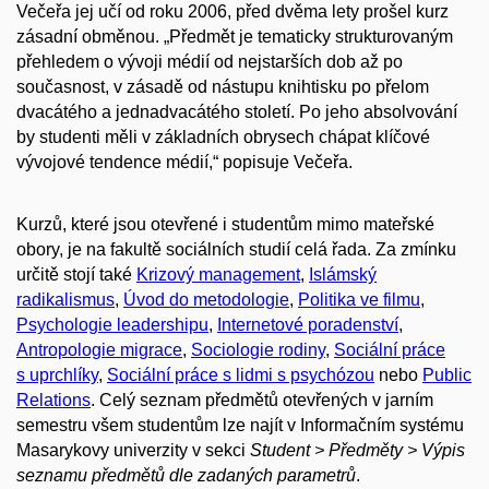
Večeřa jej učí od roku 2006, před dvěma lety prošel kurz
zásadní obměnou. „Předmět je tematicky strukturovaným
přehledem o vývoji médií od nejstarších dob až po
současnost, v zásadě od nástupu knihtisku po přelom
dvacátého a jednadvacátého století. Po jeho absolvování
by studenti měli v základních obrysech chápat klíčové
vývojové tendence médií,“ popisuje Večeřa.
Kurzů, které jsou otevřené i studentům mimo mateřské
obory, je na fakultě sociálních studií celá řada. Za zmínku
určitě stojí také
Krizový management
,
Islámský
radikalismus
,
Úvod do metodologie
,
Politika ve filmu
,
Psychologie leadershipu
,
Internetové poradenství
,
Antropologie migrace
,
Sociologie rodiny
,
Sociální práce
s uprchlíky
,
Sociální práce s lidmi s psychózou
nebo
Public
Relations
. Celý seznam předmětů otevřených v jarním
semestru všem studentům lze najít v Informačním systému
Masarykovy univerzity v sekci
Student > Předměty > Výpis
seznamu předmětů dle zadaných parametrů
.