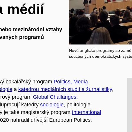
a médií
í nebo mezinárodní vztahy
čovaných programů
Nové anglické programy se zaměří
současných demokratických syst
ový bakalářský program
Politics, Media
ologie
a
katedrou mediálních studií a žurnalistiky
,
borový program
Global Challanges:
lupracují katedry
sociologie
, politologie
ý je také magisterský program
International
 2020 nahradil dřívější European Politics.