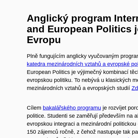
Anglický program Inter
and European Politics 
Evropu
Plně fungujícím anglicky vyučovaným progra
katedra mezinárodních vztahů a evropské poli
European Politics je výjimečný kombinací tě
evropskou politiku. To nebývá u klasických m
mezinárodních vztahů a evropských studií
Zd
Cílem
bakalářského programu
je rozvíjet p
politice. Studenti se zaměřují především na ak
evropskou integraci a mezinárodní politickou 
150 zájemců ročně, z čehož nastupuje tak p