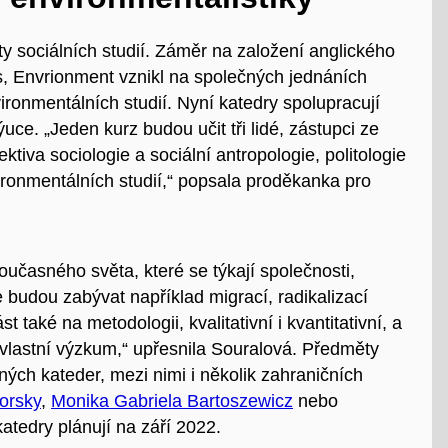
ty sociálních studií. Záměr na založení anglického
cs, Envrionment
vznikl na společných jednáních
vironmentálních studií. Nyní katedry spolupracují
uce. „Jeden kurz budou učit tři lidé, zástupci ze
tiva sociologie a sociální antropologie, politologie
vironmentálních studií,“ popsala proděkanka pro
oučasného světa, které se týkají společnosti,
e budou zabývat například migrací, radikalizací
také na metodologii, kvalitativní i kvantitativní, a
vlastní výzkum,“ upřesnila Souralová. Předměty
ch kateder, mezi nimi i několik zahraničních
orsky
,
Monika Gabriela Bartoszewicz
nebo
atedry plánují na září 2022.