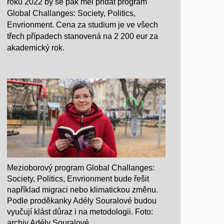
roku 2022 by se pak měl přidat program
Global Challanges: Society, Politics,
Envrionment. Cena za studium je ve všech
třech případech stanovená na 2 200 eur za
akademický rok.
Mezioborový program Global Challanges:
Society, Politics, Envrionment bude řešit
například migraci nebo klimatickou změnu.
Podle proděkanky Adély Souralové budou
vyučují klást důraz i na metodologii. Foto:
archiv Adély Souralové