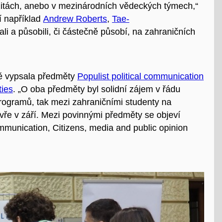
itách
,
a
nebo v mezinárodních vědeckých týmech
,“
í například
Andrew
Roberts
,
Tae-
ali a působili
,
či částečně působí
,
na zahraničních
ně vypsala předměty
Populist political communication
ties
. „O oba předměty byl solidní zájem v řádu
programů, tak mezi zahraničními studenty na
evře v září. Mezi povinnými předměty se objeví
mmunication, Citizens, media and public opinion