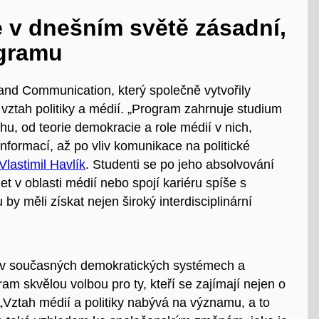
je v dnešním světě zásadní,
ogramu
and Communication, který společně vytvořily
ý vztah politiky a médií. „Program zahrnuje studium
ahu, od teorie demokracie a role médií v nich,
formací, až po vliv komunikace na politické
Vlastimil Havlík
. Studenti se po jeho absolvování
et v oblasti médií nebo spojí kariéru spíše s
y měli získat nejen široký interdisciplinární
í v současných demokratických systémech a
ram skvělou volbou pro ty, kteří se zajímají nejen o
 „Vztah médií a politiky nabývá na významu, a to