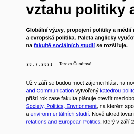
vztahu politiky 
Globální výzvy, propojení politiky a médi
a evropská politika. Paleta anglicky vyu
na
fakultě sociálních studií
se rozšiřuje.
Tereza Čunátová
20.
7.
2021
Už v září se budou moct zájemci hlásit na n
and Communication
vytvořený
katedrou polit
příští rok zase fakulta plánuje otevřít mezio
Society, Politics, Envrionment
, na kterém spo
a
environmentálních studií
.
Nově akreditovan
relations and European Politics
, který v září