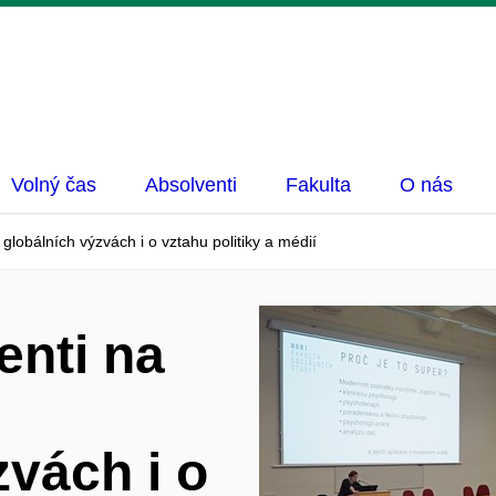
Volný čas
Absolventi
Fakulta
O nás
globálních výzvách i o vztahu politiky a médií
enti na
zvách i o