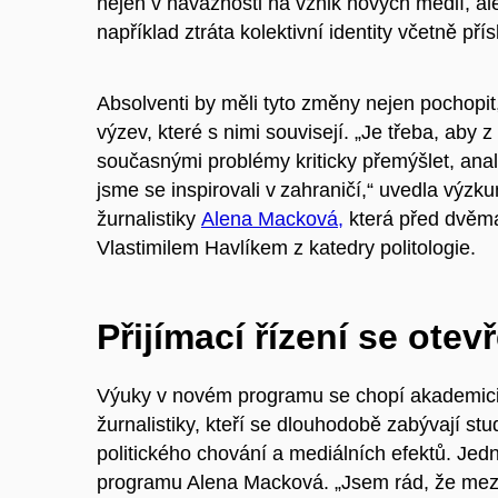
nejen v návaznosti na vznik nových médií, 
například ztráta kolektivní identity včetně pří
Absolventi by měli tyto změny nejen pochopit,
výzev, které s nimi souvisejí. „Je třeba, aby z
současnými problémy kriticky přemýšlet, anal
jsme se inspirovali v zahraničí,“ uvedla výzk
žurnalistiky
Alena Macková
,
která před dvěma
Vlastimilem Havlíkem z katedry politologie.
Přijímací řízení se otevř
Výuky v novém programu se chopí akademici z 
žurnalistiky, kteří se dlouhodobě zabývají stu
politického chování a mediálních efektů. Jed
programu Alena Macková.
„
Jsem rád, že
mez