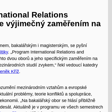
national Relations
je výjimečný zaměřením na
mem, bakalářským i magisterským, se pyšní
tiky
. „Program International Relations and
chto dvou oborů a jeho specifickým zaměřením na
ezinárodních studií zvykem,“ řekl vedoucí katedry
eněk Kříž
.
orozumění mezinárodním vztahům a evropské
tuální problémy, teorie konfliktů a spolupráce,
ekonomii. „Na bakalářský obor se hlásí přibližně
adesát. Aktuálně je v programu ve všech semestrech