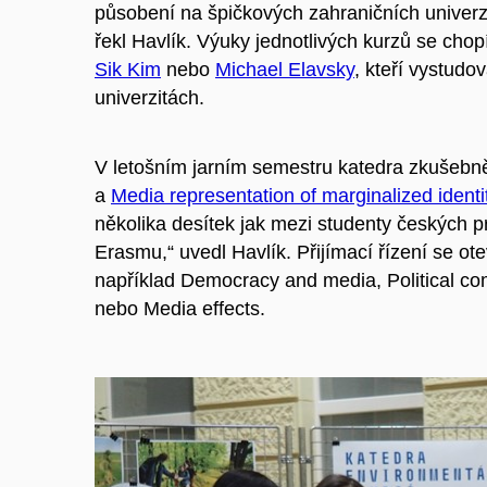
působení na špičkových zahraničních univerz
řekl Havlík
.
Výuky jednotlivých kurzů se chop
Sik
Kim
nebo
Michael
Elavsky
, kteří vystudov
univerzitách.
V letošním jarním semestru katedra zkušeb
a
Media representation of marginalized identi
několika desítek jak mezi studenty českých 
Erasmu,“ uvedl Havlík. Přijímací řízení se ot
například Democracy and media, Political co
nebo Media effects.