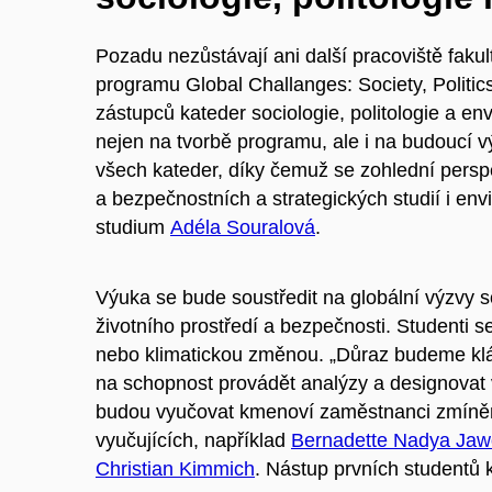
Pozadu nezůstávají ani další pracoviště fakul
programu
Global Challanges: Society, Politi
zástupců kateder sociologie, politologie a en
nejen na tvorbě programu, ale i na budoucí vý
všech kateder, díky čemuž se zohlední perspek
a bezpečnostních a strategických studií i en
studium
Adéla Souralová
.
Výuka se bude soustředit na globální výzvy s
životního prostředí a bezpečnosti. Studenti s
nebo klimatickou změnou. „Důraz budeme klást 
na schopnost provádět analýzy a designovat 
budou vyučovat kmenoví zaměstnanci zmíněný
vyučujících, například
Bernadette Nadya Jaw
Christian Kimmich
. Nástup prvních studentů k