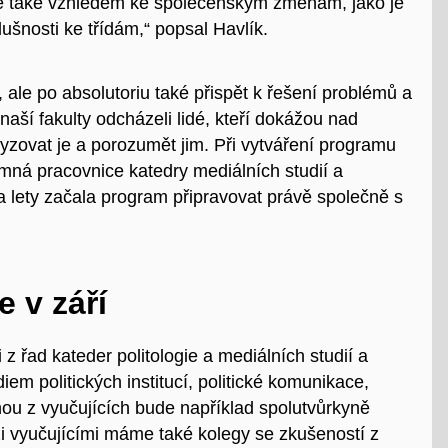
ale také vzhledem ke společenským změnám, jako je
slušnosti ke třídám,“ popsal Havlík.
 ale po absolutoriu také přispět k řešení problémů a
 naší fakulty odcházeli lidé, kteří dokážou nad
yzovat je a porozumět jim. Při vytváření programu
umná pracovnice katedry mediálních studií a
 lety začala program připravovat právě společně s
e v září
řad kateder politologie a mediálních studií a
diem politických institucí, politické komunikace,
nou z vyučujících bude například spolutvůrkyně
i vyučujícími máme
také
kolegy
se zkušeností z