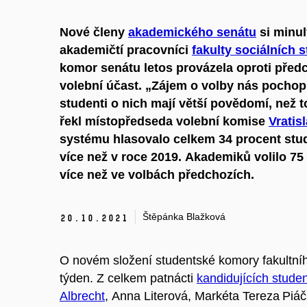
Nové členy
a
kademického senátu
si minul
akademičtí pracovníci
f
akulty sociálních s
komor senátu
letos provázela
oproti před
volební účast
.
„Zájem o volby nás pochopi
studenti
o nich
mají
větší povědom
í
, než 
řekl místopředseda volební komise
Vratis
systému
hlasovalo celkem 34 procent stu
více než v roce 2019.
Akademiků volilo 75
více než ve volbách předchozích.
Štěpánka Blažková
20.
10.
2021
O novém složení studentské komory fakultníh
týden. Z celkem patnácti
kandidujících stude
Albrecht
, Anna Literová, Markéta Tereza Piá