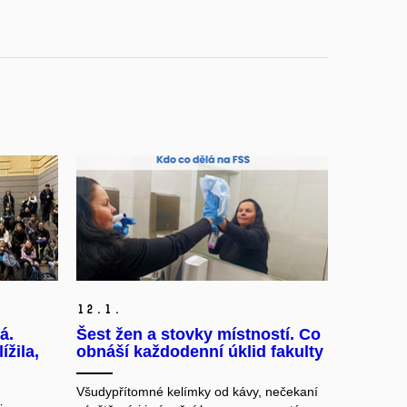
12.
1.
á.
Šest žen a stovky místností. Co
ížila,
obnáší každodenní úklid fakulty
Všudypřítomné kelímky od kávy, nečekaní