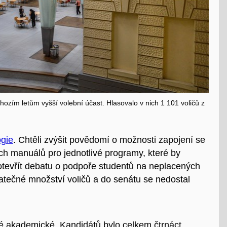
ozím letům vyšší volební účast. Hlasovalo v nich 1 101 voličů z
ogie
. Chtěli zvýšit povědomí o možnosti zapojení se
ých manuálů pro jednotlivé programy, které by
 otevřít debatu o podpoře studentů na neplacených
tatečné množství voličů a do senátu se nedostal
é akademické. Kandidátů bylo celkem čtrnáct,