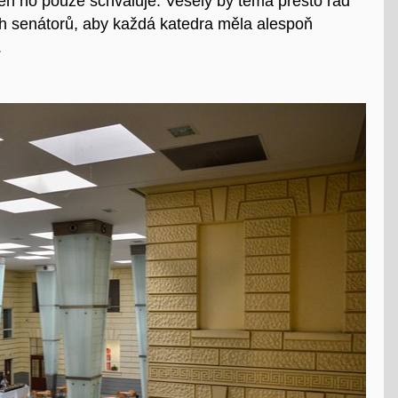
Ten ho pouze schvaluje. Veselý by téma přesto rád
ch senátorů, aby každá katedra měla alespoň
.