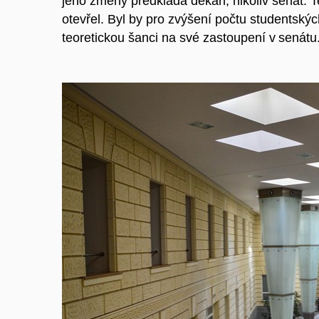
jeho změny předkládá děkan, nikoliv senát. 
otevřel. Byl by pro zvýšení počtu studentský
teoretickou šanci na své zastoupení v senátu