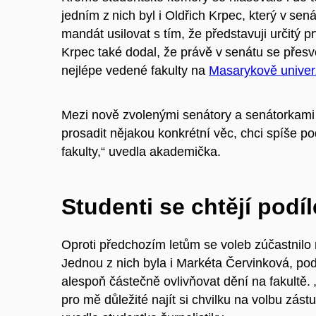
jedním z nich byl i Oldřich Krpec, který v sen
mandát usilovat s tím, že představuji určitý prv
Krpec také dodal, že právě v senátu se přesvěd
nejlépe vedené fakulty na
Masarykově univer
Mezi nově zvolenými senátory a senátorkami 
prosadit nějakou konkrétní věc, chci spíše 
fakulty,“ uvedla akademička.
Studenti se chtějí podíl
Oproti předchozím letům se voleb zúčastnilo
Jednou z nich byla i Markéta Červinková, pod
alespoň částečně ovlivňovat dění na fakultě
pro mě důležité najít si chvilku na volbu zástup