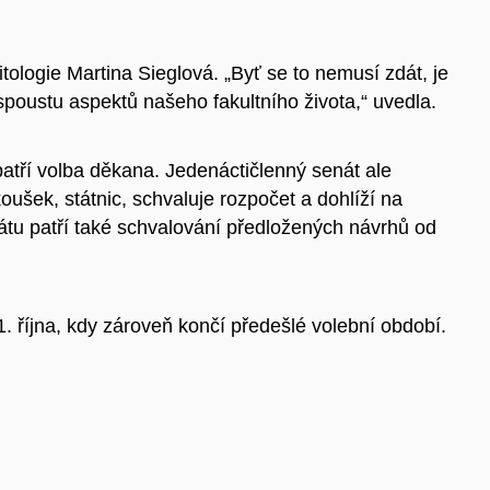
itologie Martina Sieglová. „Byť se to nemusí zdát, je
spoustu aspektů našeho fakultního života,“ uvedla.
patří volba děkana. Jedenáctičlenný senát ale
oušek, státnic, schvaluje rozpočet a dohlíží na
tu patří také schvalování předložených návrhů od
října, kdy zároveň končí předešlé volební období.