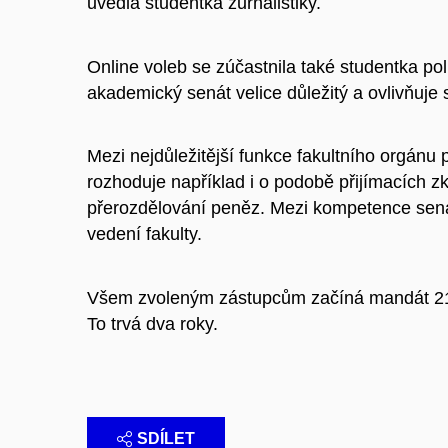
uvedla studentka žurnalistiky.
Online voleb se zúčastnila také studentka pol
akademický senát velice důležitý a ovlivňuje 
Mezi nejdůležitější funkce fakultního orgánu 
rozhoduje například i o podobě přijímacích zk
přerozdělování peněz. Mezi kompetence sená
vedení fakulty.
Všem zvoleným zástupcům začíná mandát 21. 
To trvá dva roky.
SDÍLET