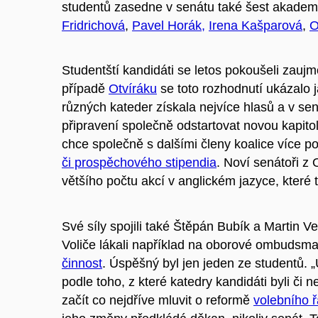
studentů zasedne v senátu také šest akadem
Fridrichová
,
Pavel Horák,
Irena Kašparová
,
O
Studentští kandidáti se letos pokoušeli zaujm
případě
Otvíráku
se toto rozhodnutí ukázalo j
různých kateder získala nejvíce hlasů a v sen
připravení společně odstartovat novou kapito
chce společně s dalšími členy koalice více p
či prospěchového stipendia
. Noví senátoři z 
většího počtu akcí v anglickém jazyce, které 
Své síly spojili také Štěpán Bubík a Martin Ve
Voliče lákali například na oborové ombudsm
činnost
. Úspěšný byl jen jeden ze studentů. „
podle toho, z které katedry kandidáti byli či n
začít co nejdříve mluvit o reformě
volebního 