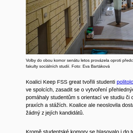
Volby do obou komor senátu letos provázela oproti předch
fakulty sociálních studií. Foto: Eva Bartáková
Koalici Keep FSS great tvořili studenti
politol
ve spolcích, zasadit se o vytvoření přehledn
pomáhaly studentům s orientací ve studiu či
praxích a stážích. Koalice ale
neoslovila dos
žádný z jejích kandidátů.
Kromě studentské komory se hlasovalo i do t