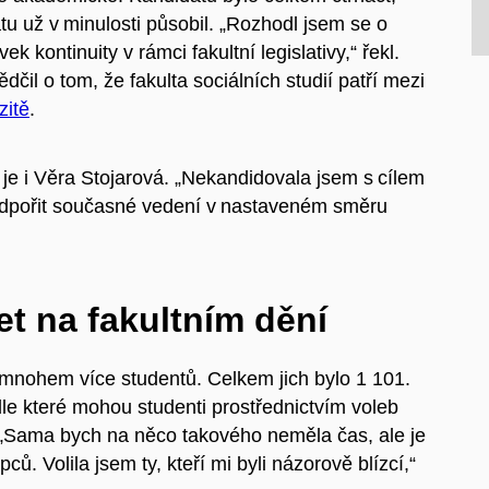
átu už v minulosti působil. „Rozhodl jsem se o
ek kontinuity v rámci fakultní legislativy,“ řekl.
čil o tom, že fakulta sociálních studií patří mezi
zitě
.
je i Věra Stojarová. „Nekandidovala jsem s cílem
podpořit současné vedení v nastaveném směru
et na fakultním dění
 mnohem více studentů. Celkem jich bylo 1 101.
le které mohou studenti prostřednictvím voleb
. „Sama bych na něco takového neměla čas, ale je
ců. Volila jsem ty, kteří mi byli názorově blízcí,“