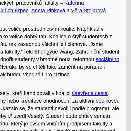
ických pracovníků fakulty –
Kateřina
ldřich Krpec
,
Aneta Pinková
a
Věra Stojarová
.
out voliče prostřednictvím koalic. Například v
ako velice dobrý tah. Koalice o čtyř studentech z
átu tak zasednou všichni její členové. „Jsme
lu fakulty,“ řekl Shengyue Wang. Zahraniční student
odpořit studenty v hmotné nouzi reformou
sociálního
Otvíráku by se chtěli také zaměřit na pořádání
tak budou vhodné i pro cizince.
selý, kteří kandidovali v koalici
Otevřená cesta
.
any nebo kreditové ohodnocení za aktivní
spolkovou
Ukázalo se, že studenti nevolili podle programu, ale
ebyli,“ uvedl Veselý. Student bude chtít v senátu
řádu
, který je ovšem vnitřním předpisem fakulty a