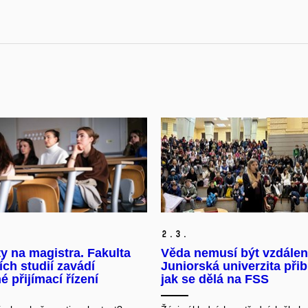
2.
3.
ty na magistra. Fakulta
Věda nemusí být vzdálen
ích studií zavádí
Juniorská univerzita přibl
é přijímací řízení
jak se dělá na FSS