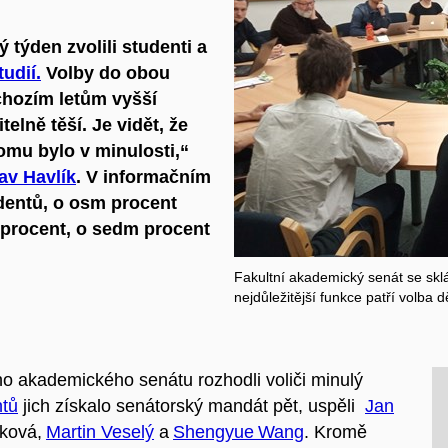
ý týden zvolili student
i a
tudií.
Volby
do obou
chozím letům
vyšší
telně těší
. J
e vidět, že
tomu bylo v minulosti
,“
lav Havlík
. V
informačním
dentů,
o
osm
procent
 procent
, o sedm procent
Fakultní akademický senát se skl
nejdůležitější funkce patří volba 
o akademického senátu rozhodli voliči minulý
ntů
jich získalo senátorský mandát pět, uspěli
Jan
čková,
Martin Veselý
a
Shengyue Wang
. Kromě