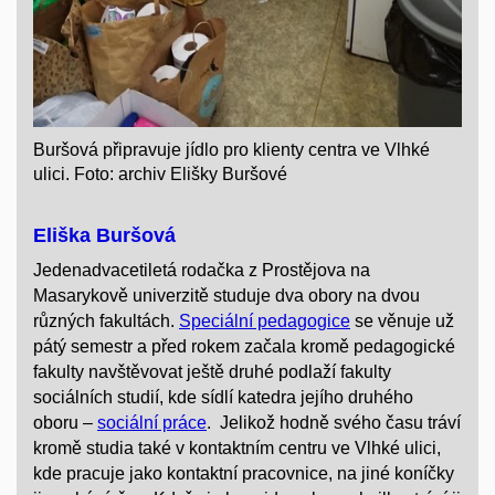
Buršová připravuje jídlo pro klienty centra ve Vlhké
ulici. Foto: archiv Elišky Buršové
Eliška Buršová
Jedenadvacetiletá rodačka z Prostějova na
Masarykově univerzitě studuje dva obory na dvou
různých fakultách.
Speciální pedagogice
se věnuje už
pátý semestr a před rokem začala kromě pedagogické
fakulty navštěvovat ještě druhé podlaží fakulty
sociálních studií
, kde sídlí katedra jejího druhého
oboru –
sociální práce
. Jelikož hodně svého času tráví
kromě studia také v kontaktním centru ve Vlhké ulici,
kde pracuje jako kontaktní pracovnice, na jiné koníčky