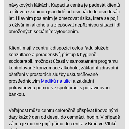
návykových látkách. Kapacita centra je padesát klientů
a cílovou skupinou jsou lidé od osmnácti do osmdesáti
let. Hlavním posláním je omezovat rizika, která se pojí
s užíváním alkoholu a zlepšovat nepříznivou situaci lidí
ohrožených sociálním vyloučením.
Klienti mají v centru k dispozici celou řadu služeb:
konzultace a poradenství, přístup k hygieně,
socioterapii, možnost účasti v samostatném programu
kontrolované konzumace alkoholu, základní zdravotní
ošetření v prostorách služby uskutečňované
prostřednictvím
Mediků na ulici
a základní
potravinovou pomoc ve spolupráci s potravinovou
bankou.
Veřejnost může centru celoročně přispívat libovolnými
dary každý den od deseti do osmnácti hodin. V případě
zájmu je možné přijít přímo do centra v Brně ve Vlhké