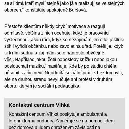
se s lidmi, kteří myslí stejně jako já a realizují se ve stejných
oborech,“ konstatuje spokojeně
Buršová
.
Přestože klientům někdy chybí motivace a reagují
odmítavě, většina z nich oceňuje, když je pracovníci
vyslechnou.
„
Jsou rádi, když se nezajímám jen o to, jestli si
stihli vyřídit občanku, nebo zavolat na úřad. Potěší je, když
si k nim sednu a zajímám se o naprosto obyčejné
věci. Například jakou četli naposledy knížku nebo jakou
poslouchají muziku,“ nastiňuje. Kde by po studiu chtěla
působit, zatím neví. Neodmítá sociální práci s bezdomovci,
ale na druhou stranu nevylučuje ani profesi v druhém
oboru, kterým je sociální pedagogika.
Kontaktní centrum Vlhká
Kontaktní centrum Vlhká poskytuje ambulantní a
terénní formu podpory. Zaměřuje se na pomoc lidem
bez domova a lidem ohroženým závislostí na