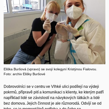
Eliška Buršová (vpravo) se svojí kolegyní Kristýnou Fialovou.
Foto: archiv Elišky Buršové
Dobrovolníci se v centru ve Vlhké ulici podílejí na výdeji
pokrmů, přípravě pití a komunikaci s klienty, ke kterým patří
například lidé se závislostí na návykových látkách a lidé
bez domova. Jejich činnost je ale různorodá. Odvíjí se od
toho, co je momentálně potřeba a do čeho se