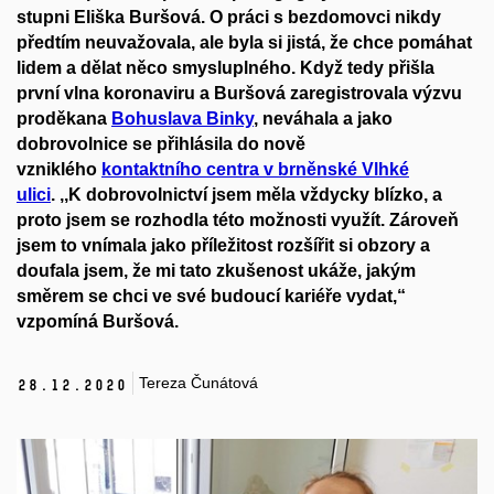
stupni Eliška Buršová. O práci s bezdomovci nikdy
předtím neuvažovala, ale byla si jistá, že chce pomáhat
lidem a dělat něco smysluplného. Když tedy přišla
první vlna koronaviru a Buršová zaregistrovala výzvu
proděkana
Bohuslava Binky
, neváhala a jako
dobrovolnice se přihlásila do nově
vzniklého
kontaktního centra v brněnské Vlhké
ulici
. ,,K dobrovolnictví jsem měla vždycky blízko, a
proto jsem se rozhodla této možnosti využít. Zároveň
jsem to vnímala jako příležitost rozšířit si obzory a
doufala jsem, že mi tato zkušenost ukáže, jakým
směrem se chci ve své budoucí kariéře vydat,“
vzpomíná Buršová.
Tereza Čunátová
28.
12.
2020