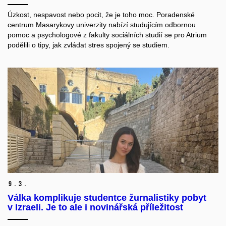
Úzkost, nespavost nebo pocit, že je toho moc. Poradenské
centrum Masarykovy univerzity nabízí studujícím odbornou
pomoc a psychologové z fakulty sociálních studií se pro Atrium
podělili o tipy, jak zvládat stres spojený se studiem.
9.
3.
Válka komplikuje studentce žurnalistiky pobyt
v Izraeli. Je to ale i novinářská příležitost