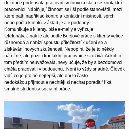
dokonce podepsala pracovní smlouvu a stala se kontaktní
pracovnicí. Náplň její činnosti se liší podle stanoviště, mezi
které patří například kontrola kontaktní místnosti, sprch
nebo počtu klientů. Základ je ale podobný.
Komunikuje s klienty, píše e-maily a vyřizuje
telefonáty. Jinak je ale podle
Buršové
práce s klienty velice
různorodá a nabízí spoustu příležitostí k učení se a
získávání nových zkušeností. Nepopírá, že je to někdy
náročné, ale pozici kontaktní pracovnice si užívá. Ačkoli o
tom předtím neuvažovala, nevylučuje, že by s bezdomovci
chtěla pracovat i v budoucnu. „
Není to vždy snadné. Člověk
vidí, co je pro ně nejlepší, ale oni to často
nedokážou přijmout a nechtějí si nechat poradit,“ říká
smutně studentka sociální práce.