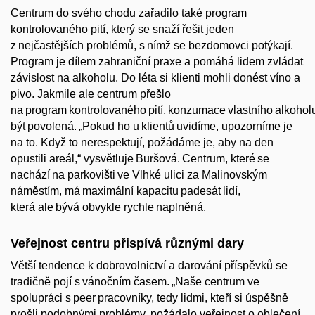
Centrum do svého chodu zařadilo také program
kontrolovaného pití, který se snaží řešit jeden
z nejčastějších problémů, s nímž se bezdomovci potýkají.
Program je dílem zahraniční praxe a pomáhá lidem zvládat
závislost na alkoholu. Do léta si klienti mohli donést víno a
pivo. Jakmile ale centrum přešlo
na program kontrolovaného pití, konzumace vlastního alkoholu
být povolená.
„
Pokud ho u klientů uvidíme, upozorníme je
na to. Když to nerespektují, požádáme je, aby na den
opustili areál,“ vysvětluje
Buršová
. Centrum, které se
nachází na parkovišti ve Vlhké ulici za Malinovským
náměstím, má maximální kapacitu padesát lidí,
která ale bývá obvykle rychle naplněná.
Veřejnost centru přispívá různými dary
Větší tendence k dobrovolnictví a darování příspěvků se
tradičně pojí s vánočním časem.
„
Naše centrum ve
spolupráci s peer pracovníky, tedy lidmi, kteří si úspěšně
prošli podobnými problémy, požádalo veřejnost o oblečení,