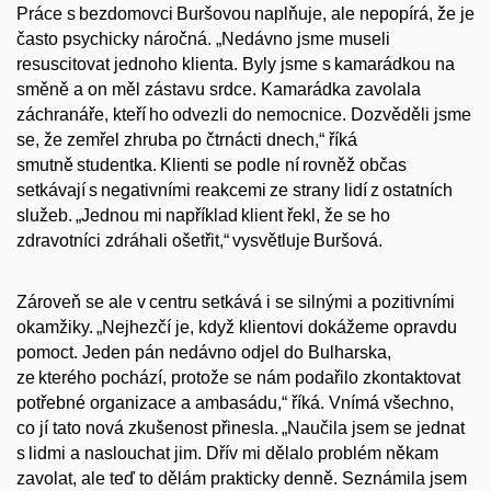
Práce s bezdomovci
Buršovou
naplňuje, ale nepopírá, že je
často psychicky náročná. „Nedávno jsme museli
resuscitovat jednoho klienta. Byly jsme s kamarádkou na
směně a on měl zástavu srdce. Kamarádka zavolala
záchranáře, kteří ho odvezli do nemocnice. Dozvěděli jsme
se, že zemřel zhruba po čtrnácti dnech,“ říká
smutně studentka. Klienti se podle ní rovněž občas
setkávají s negativními reakcemi ze strany lidí z ostatních
služeb.
„
Jednou mi například klient řekl, že se ho
zdravotníci zdráhali ošetřit,“ vysvětluje
Buršová
.
Zároveň se ale v centru setkává i se silnými a pozitivními
okamžiky.
„
Nejhezčí je, když klientovi dokážeme opravdu
pomoct. Jeden pán nedávno odjel do Bulharska,
ze kterého pochází, protože se nám podařilo zkontaktovat
potřebné organizace a ambasádu,“ říká. Vnímá všechno,
co jí tato nová zkušenost přinesla.
„
Naučila jsem se jednat
s lidmi a naslouchat jim. Dřív mi dělalo problém někam
zavolat, ale teď to dělám prakticky denně. Seznámila jsem