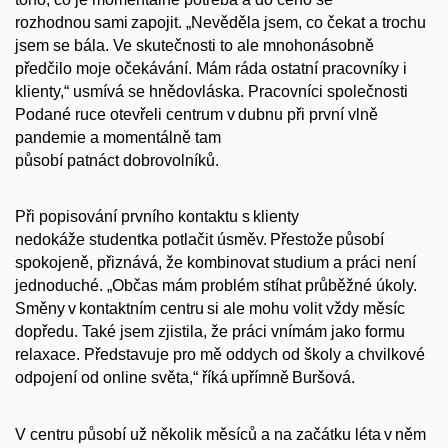
rozhodnou sami zapojit. „Nevěděla jsem, co čekat a trochu
jsem se bála. Ve skutečnosti to ale mnohonásobně
předčilo moje očekávání. Mám ráda ostatní pracovníky i
klienty,“ usmívá se hnědovláska. Pracovníci společnosti
Podané ruce otevřeli centrum v dubnu při první vlně
pandemie a momentálně tam
působí patnáct dobrovolníků.
Při popisování prvního kontaktu s klienty
nedokáže studentka potlačit úsměv. Přestože působí
spokojeně, přiznává, že kombinovat studium a práci není
jednoduché. „Občas mám problém stíhat průběžné úkoly.
Směny v kontaktním centru si ale mohu volit vždy měsíc
dopředu. Také jsem zjistila, že práci vnímám jako formu
relaxace. Představuje pro mě oddych od školy a chvilkové
odpojení od online světa,“ říká upřímně
Buršová
.
V centru působí už několik měsíců a na začátku léta v něm