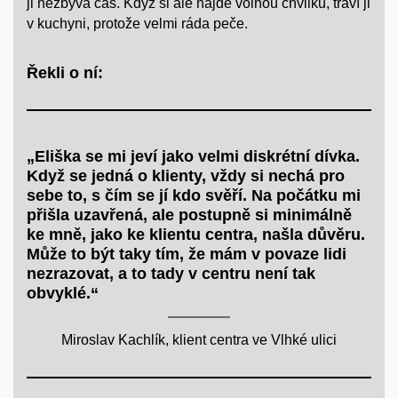
ji nezbývá čas. Když si ale najde volnou chvilku, tráví ji
v kuchyni, protože velmi ráda peče.
Řekli o ní:
„Eliška se mi jeví jako velmi diskrétní dívka.
Když se jedná o klienty, vždy si nechá pro
sebe to, s čím se jí kdo svěří. Na počátku mi
přišla uzavřená, ale postupně si minimálně
ke mně, jako ke klientu centra, našla důvěru.
Může to být taky tím, že mám v povaze lidi
nezrazovat, a to tady v centru není tak
obvyklé.“
Miroslav Kachlík, klient centra ve Vlhké ulici