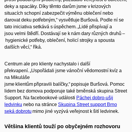
deky a spacáky. Díky těmto darům jsme v krizových
situacích schopní zabezpečit výměnu oblečení nebo
darovat deku potřebným,“ vysvětluje
Buršová
. Podle ní se
tato iniciativa setkává s úspěchem.
„
Lidé přispívají a
jsou velmi štědří. Dostávají se k nám dary různých druhů
–
hygienické potřeby, oblečení, holicí strojky a spousta
dalších věcí,“ říká.
Centrum ale pro klienty nachystalo i další
překvapení. „
Uspořádali jsme
vánoční vědomostní kvíz a
na Mikuláše
jsme klientům připravili balíčky,“ popisuje
Buršová
. Pomoc
lidem bez domova podporuje také brněnská skupina Street
Support. Na facebookové události
Páchej dobro-ušij
ledvinku
nebo na stránce
Skupina Street support Brno
seká dobrotu
mimo jiné vyzývá veřejnost k šití ledvinek.
Většina klientů touží po obyčejném rozhovoru