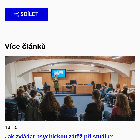
SDÍLET
Více článků
14.
4.
Jak zvládat psychickou zátěž při studiu?