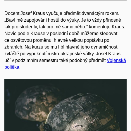
Docent
Josef Kraus vyučuje předmět dvanáctým rokem
.
„B
aví mě
zapojování hostů do výuky. Je to vždy přínosné
jak pro studenty, tak pro mě samotnéh
o,” komentuje
Kraus.
Navíc
podle Krause
v poslední době můžeme sledovat
celosvětovou proměnu, hlavně velkou poptávku po
zbraních
. Na kurzu se mu líbí hlavně jeho dynamičnost,
zvláště po vypuknutí rusko-ukrajinské války.
Josef Kraus
učí
v podzimním semestru
také podobný
předmět
Vojenská
politika.