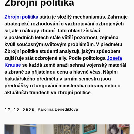
Zbrojní politika
Zbrojní politika
státu je složitý mechanismus. Zahrnuje
strategické rozhodování o vyzbrojování ozbrojených
sil, ale i nákupy zbraní. Tato oblast získává
v posledních letech stále větší pozornost, zejména
kvůli současným
světovým problémům.
V předmětu
Zbrojní politika studenti analyzují, jakým způsobem
zajišťuje stát ozbrojené síly.
Podle politologa
Josefa
Krause
se každá země s
naží sehnat vojenský materiál
a zbraně za přijatelnou cenu a hlavně včas. Náplní
bakalářského
před
mětu
v jarním semestru
jsou
přednášky
o
fungování mi
nisterstv
a
obrany nebo
o
aktuální
ch
trend
ech
ve zbrojní politice.
Karolína Benediktová
17.
12.
2024