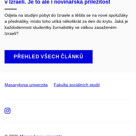
v Izraeli. Je to ale i novinářská příležitost
Odjela na studijní pobyt do Izraele a těšila se na nové spolužáky
a přednášky, místo toho utíká několikrát za den do krytu. Jaká je
každodennost studentky žurnalistiky ve válkou zasaženém
Izraeli?
PŘEHLED VŠECH ČLÁNKŮ
Masarykova univerzita
Fakulta sociálních studií
Instagram