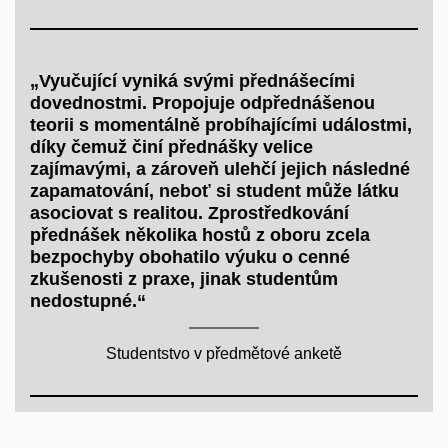
„Vyučující vyniká svými přednášecími
dovednostmi. Propojuje odpřednášenou
teorii s momentálně probíhajícími událostmi,
díky čemuž činí přednášky velice
zajímavými, a zároveň ulehčí jejich následné
zapamatování, neboť si student může látku
asociovat s realitou. Zprostředkování
přednášek několika hostů z oboru zcela
bezpochyby obohatilo výuku o cenné
zkušenosti z praxe, jinak studentům
nedostupné.“
Studentstvo v předmětové anketě