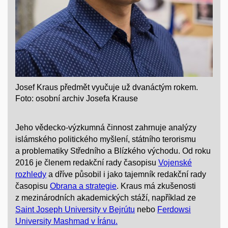
Josef Kraus předmět vyučuje už dvanáctým rokem.
Foto: osobní archiv Josefa Krause
Jeho vědecko-výzkumná činnost zahrnuje analýzy
islámského politického myšlení, státního terorismu
a problematiky Středního a Blízkého východu. Od roku
2016 je členem redakční rady časopisu
Vojenské
rozhledy
a dříve působil i jako tajemník redakční rady
časopisu
Obrana a strategie
. Kraus má zkušenosti
z mezinárodních akademických stáží, například ze
Saint Joseph University v Bejrútu
nebo
Ferdowsi
University Mashmad v Íránu.