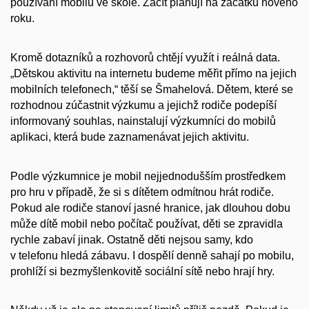
používání mobilu ve škole. Začít plánují na začátku nového
roku.
Kromě dotazníků a rozhovorů chtějí využít i reálná data.
„Dětskou aktivitu na internetu budeme měřit přímo na jejich
mobilních telefonech,“ těší se Šmahelová. Dětem, které se
rozhodnou zúčastnit výzkumu a jejichž rodiče podepíší
informovaný souhlas, nainstalují výzkumníci do mobilů
aplikaci, která bude zaznamenávat jejich aktivitu.
Podle výzkumnice je mobil nejjednodušším prostředkem
pro hru v případě, že si s dítětem odmítnou hrát rodiče.
Pokud ale rodiče stanoví jasné hranice, jak dlouhou dobu
může dítě mobil nebo počítač používat, děti se zpravidla
rychle zabaví jinak. Ostatně děti nejsou samy, kdo
v telefonu hledá zábavu. I dospělí denně sahají po mobilu,
prohlíží si bezmyšlenkovitě sociální sítě nebo hrají hry.