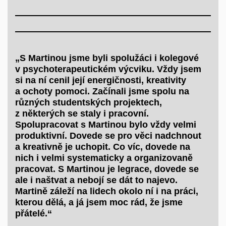
„S Martinou jsme byli spolužáci i kolegové
v psychoterapeutickém výcviku. Vždy jsem
si na ní cenil její energičnosti, kreativity
a ochoty pomoci. Začínali jsme spolu na
různých studentských projektech,
z některých se staly i pracovní.
Spolupracovat s Martinou bylo vždy velmi
produktivní. Dovede se pro věci nadchnout
a kreativně je uchopit. Co víc, dovede na
nich i velmi systematicky a organizovaně
pracovat. S Martinou je legrace, dovede se
ale i naštvat a nebojí se dát to najevo.
Martině záleží na lidech okolo ní i na práci,
kterou dělá, a já jsem moc rád, že jsme
přátelé.“