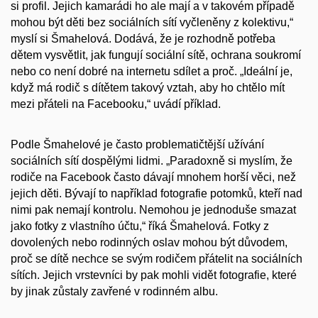
si profil. Jejich kamarádi ho ale mají a v takovém případě
mohou být děti bez sociálních sítí vyčleněny z kolektivu,“
myslí si Šmahelová. Dodává, že je rozhodně potřeba
dětem vysvětlit, jak fungují sociální sítě, ochrana soukromí
nebo co není dobré na internetu sdílet a proč. „Ideální je,
když má rodič s dítětem takový vztah, aby ho chtělo mít
mezi přáteli na Facebooku,“ uvádí příklad.
Podle Šmahelové je často problematičtější užívání
sociálních sítí dospělými lidmi. „Paradoxně si myslím, že
rodiče na Facebook často dávají mnohem horší věci, než
jejich děti. Bývají to například fotografie potomků, kteří nad
nimi pak nemají kontrolu. Nemohou je jednoduše smazat
jako fotky z vlastního účtu,“ říká Šmahelová. Fotky z
dovolených nebo rodinných oslav mohou být důvodem,
proč se dítě nechce se svým rodičem přátelit na sociálních
sítích. Jejich vrstevníci by pak mohli vidět fotografie, které
by jinak zůstaly zavřené v rodinném albu.