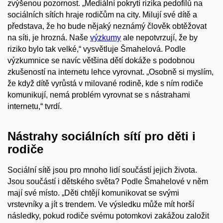
zvýšenou pozornost. „Mediální pokrytí rizika pedofilů na
sociálních sítích hraje rodičům na city. Milují své dítě a
představa, že ho bude nějaký neznámý člověk obtěžovat
na síti, je hrozná. Naše
výzkumy
ale nepotvrzují, že by
riziko bylo tak velké,“ vysvětluje Šmahelová. Podle
výzkumnice se navíc většina dětí dokáže s podobnou
zkušeností na internetu lehce vyrovnat. „Osobně si myslím,
že když dítě vyrůstá v milované rodině, kde s ním rodiče
komunikují, nemá problém vyrovnat se s nástrahami
internetu,“ tvrdí.
Nástrahy sociálních sítí pro děti i
rodiče
Sociální sítě jsou pro mnoho lidí součástí jejich života.
Jsou součástí i dětského světa? Podle Šmahelové v něm
mají své místo. „Děti chtějí komunikovat se svými
vrstevníky a jít s trendem. Ve výsledku může mít horší
následky, pokud rodiče svému potomkovi zakážou založit