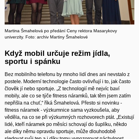
Martina Šmahelová po předání Ceny rektora Masarykovy
univerzity. Foto: archiv Martiny Šmahelové
Když mobil určuje režim jídla,
sportu i spánku
Bez mobilního telefonu by mnoho lidí dnes ani nevstalo z
postele. Moderní technologie často ovlivňují i to, jak často
člověk jí nebo sportuje. „Z technologií mě nejvíc baví
mobily, ale co se týče fitness náramků, tak těm jsem zatím
nepřišla na chuť,“ říká Šmahelová. Přesto si novinku -
fitness náramek - výzkumnice sama vyzkoušela, aby
věděla, na co se při výzkumných rozhovorech ptát. „Existují
lidé, kteří náramek po měsíci schovají do šuplíku, někdo
ale díky němu opravdu sportuje, může dlouhodobě
sledovat svůj tep a i díky tomu vypozorovat náchylnost