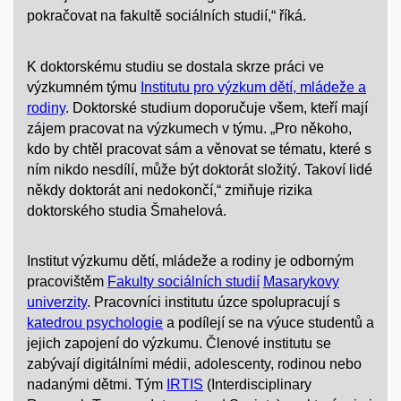
pokračovat na fakultě sociálních studií,“ říká.
K doktorskému studiu se dostala skrze práci ve
výzkumném týmu
Institutu pro výzkum dětí, mládeže a
rodiny
. Doktorské studium doporučuje všem, kteří mají
zájem pracovat na výzkumech v týmu. „Pro někoho,
kdo by chtěl pracovat sám a věnovat se tématu, které s
ním nikdo nesdílí, může být doktorát složitý. Takoví lidé
někdy doktorát ani nedokončí,“ zmiňuje rizika
doktorského studia Šmahelová.
Institut výzkumu dětí, mládeže a rodiny je odborným
pracovištěm
Fakulty sociálních studií
Masarykovy
univerzity
. Pracovníci institutu úzce spolupracují s
katedrou psychologie
a podílejí se na výuce studentů a
jejich zapojení do výzkumu. Členové institutu se
zabývají digitálními médii, adolescenty, rodinou nebo
nadanými dětmi. Tým
IRTIS
(Interdisciplinary