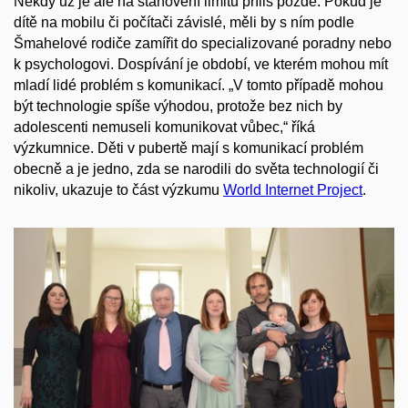
Někdy už je ale na stanovení limitů příliš pozdě. Pokud je
dítě na mobilu či počítači závislé, měli by s ním podle
Šmahelové rodiče zamířit do specializované poradny nebo
k psychologovi. Dospívání je období, ve kterém mohou mít
mladí lidé problém s komunikací. „V tomto případě mohou
být technologie spíše výhodou, protože bez nich by
adolescenti nemuseli komunikovat vůbec,“ říká
výzkumnice. Děti v pubertě mají s komunikací problém
obecně a je jedno, zda se narodili do světa technologií či
nikoliv, ukazuje to část výzkumu
World Internet Project
.