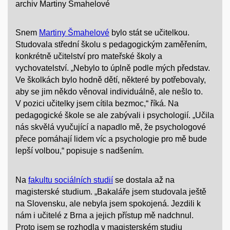
archiv Martiny Šmahelové
Snem
Martiny Šmahelové
bylo stát se učitelkou.
Studovala střední školu s pedagogickým zaměřením,
konkrétně učitelství pro mateřské školy a
vychovatelství. „Nebylo to úplně podle mých představ.
Ve školkách bylo hodně dětí, některé by potřebovaly,
aby se jim někdo věnoval individuálně, ale nešlo to.
V pozici učitelky jsem cítila bezmoc,“ říká. Na
pedagogické škole se ale zabývali i psychologií. „Učila
nás skvělá vyučující a napadlo mě, že psychologové
přece pomáhají lidem víc a psychologie pro mě bude
lepší volbou,“ popisuje s nadšením.
Na
fakultu sociálních studií
se dostala až na
magisterské studium. „Bakaláře jsem studovala ještě
na Slovensku, ale nebyla jsem spokojená. Jezdili k
nám i učitelé z Brna a jejich přístup mě nadchnul.
Proto jsem se rozhodla v magisterském studiu