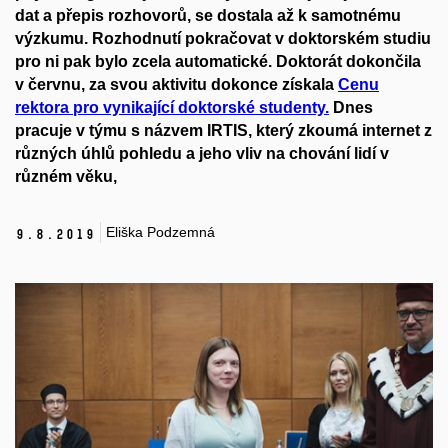
dat a přepis rozhovorů, se dostala až k samotnému
výzkumu. Rozhodnutí pokračovat v doktorském studiu
pro ni pak bylo zcela automatické. Doktorát dokončila
v červnu, za svou aktivitu dokonce získala
Cenu
rektora pro vynikající doktorské studenty.
Dnes
pracuje v týmu s názvem IRTIS, který zkoumá internet z
různých úhlů pohledu a jeho vliv na chování lidí v
různém věku,
Eliška Podzemná
9.
8.
2019