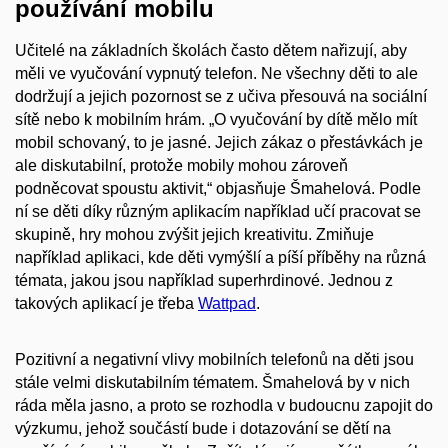
používání mobilu
Učitelé na základních školách často dětem nařizují, aby
měli ve vyučování vypnutý telefon. Ne všechny děti to ale
dodržují a jejich pozornost se z učiva přesouvá na sociální
sítě nebo k mobilním hrám. „O vyučování by dítě mělo mít
mobil schovaný, to je jasné. Jejich zákaz o přestávkách je
ale diskutabilní, protože mobily mohou zároveň
podněcovat spoustu aktivit,“ objasňuje Šmahelová. Podle
ní se děti díky různým aplikacím například učí pracovat se
skupině, hry mohou zvýšit jejich kreativitu. Zmiňuje
například aplikaci, kde děti vymýšlí a píší příběhy na různá
témata, jakou jsou například superhrdinové. Jednou z
takových aplikací je třeba
Wattpad
.
Pozitivní a negativní vlivy mobilních telefonů na děti jsou
stále velmi diskutabilním tématem. Šmahelová by v nich
ráda měla jasno, a proto se rozhodla v budoucnu zapojit do
výzkumu, jehož součástí bude i dotazování se dětí na