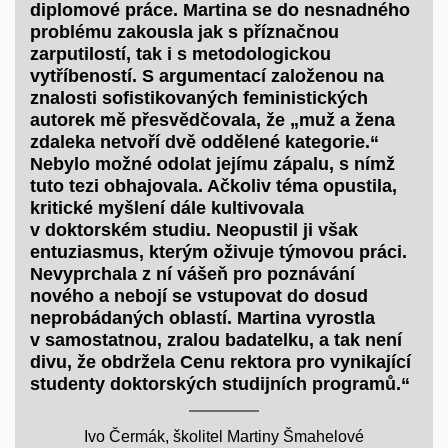
diplomové práce. Martina se do nesnadného
problému zakousla jak s příznačnou
zarputilostí, tak i s metodologickou
vytříbeností. S argumentací založenou na
znalosti sofistikovaných feministických
autorek mě přesvědčovala, že „muž a žena
zdaleka netvoří dvě oddělené kategorie.“
Nebylo možné odolat jejímu zápalu, s nímž
tuto tezi obhajovala. Ačkoliv téma opustila,
kritické myšlení dále kultivovala
v doktorském studiu. Neopustil ji však
entuziasmus, kterým oživuje týmovou práci.
Nevyprchala z ní vášeň pro poznávání
nového a nebojí se vstupovat do dosud
neprobádaných oblastí. Martina vyrostla
v samostatnou, zralou badatelku, a tak není
divu, že obdržela Cenu rektora pro vynikající
studenty doktorských studijních programů.“
Ivo Čermák, školitel Martiny Šmahelové