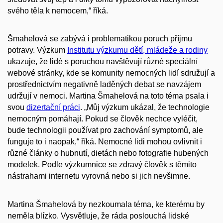
svého těla k nemocem,“ říká.
Šmahelová se zabývá i problematikou poruch příjmu
potravy. Výzkum
Institutu výzkumu dětí, mládeže a rodiny
ukazuje, že lidé s poruchou navštěvují různé speciální
webové stránky, kde se komunity nemocných lidí sdružují a
prostřednictvím negativně laděných debat se navzájem
udržují v nemoci. Martina Šmahelová na toto téma psala i
svou
dizertační práci
. „Můj výzkum ukázal, že technologie
nemocným pomáhají. Pokud se člověk nechce vyléčit,
bude technologii používat pro zachování symptomů, ale
funguje to i naopak,“ říká. Nemocné lidi mohou ovlivnit i
různé články o hubnutí, dietách nebo fotografie hubených
modelek. Podle výzkumnice se zdravý člověk s těmito
nástrahami internetu vyrovná nebo si jich nevšimne.
Martina Šmahelová by nezkoumala téma, ke kterému by
neměla blízko. Vysvětluje, že ráda poslouchá lidské