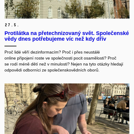
27.
5.
Protilátka na přetechnizovaný svět. Společenské
vědy dnes potřebujeme víc než kdy dřív
Proč
lidé
věří
dezinformacím
?
Proč
i
přes
neustálé
online
připojení
roste
ve
spo
l
ečnosti
pocit
osamělosti?
Proč
se
rodí
méně
dětí
než
v
minulosti
?
Nejen
na
tyto
otázky
hledají
odpovědi
odborníci
ze
společenskovědních
oborů
.