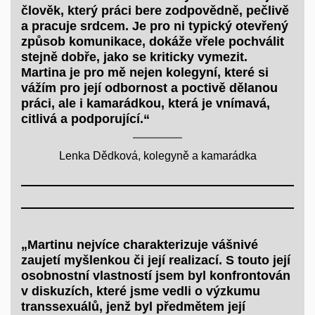
člověk, který práci bere zodpovědně, pečlivě
a pracuje srdcem. Je pro ni typický otevřený
způsob komunikace, dokáže vřele pochválit
stejně dobře, jako se kriticky vymezit.
Martina je pro mě nejen kolegyní, které si
vážím pro její odbornost a poctivě dělanou
práci, ale i kamarádkou, která je vnímavá,
citlivá a podporující.“
Lenka Dědková, kolegyně a kamarádka
„Martinu nejvíce charakterizuje vášnivé
zaujetí myšlenkou či její realizací. S touto její
osobnostní vlastností jsem byl konfrontován
v diskuzích, které jsme vedli o výzkumu
transsexuálů, jenž byl předmětem její