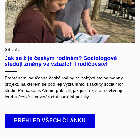
24.
3.
Jak se žije českým rodinám? Sociologové
sledují změny ve vztazích i rodičovství
Proměnami současné české rodiny se zabývá stejnojmenný
projekt, na kterém se podílejí výzkumníci z fakulty sociálních
studií. Pro časopis Atrium přiblížili, jak jejich zjištění ovlivňují
tvorbu české i mezinárodní sociální politiky.
PŘEHLED VŠECH ČLÁNKŮ