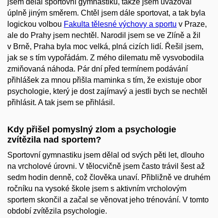
jsem dělal sportovní gymnastiku, takže jsem uvažoval
úplně jiným směrem. Chtěl jsem dále sportovat, a tak byla
logickou volbou
Fakulta tělesné výchovy a sportu
v Praze,
ale do Prahy jsem nechtěl. Narodil jsem se ve Zlíně a žil
v Brně, Praha byla moc velká, plná cizích lidí. Řešil jsem,
jak se s tím vypořádám. Z mého dilematu mě vysvobodila
zmiňovaná náhoda. Pár dní před termínem podávání
přihlášek za mnou přišla maminka s tím, že existuje obor
psychologie, který je dost zajímavý a jestli bych se nechtěl
přihlásit. A tak jsem se přihlásil.
Kdy přišel pomyslný zlom a psychologie
zvítězila nad sportem?
Sportovní gymnastiku jsem dělal od svých pěti let, dlouho
na vrcholové úrovni. V tělocvičně jsem často trávil šest až
sedm hodin denně, což člověka unaví. Přibližně ve druhém
ročníku na vysoké škole jsem s aktivním vrcholovým
sportem skončil a začal se věnovat jeho trénování. V tomto
období zvítězila psychologie.