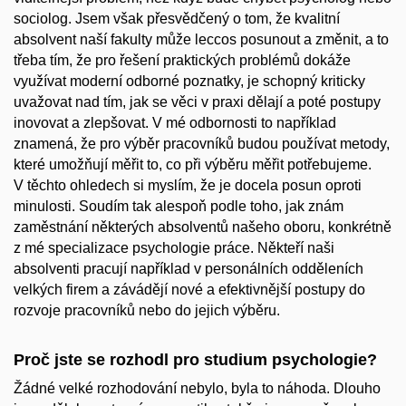
sociolog. Jsem však přesvědčený o tom, že kvalitní
absolvent naší fakulty může leccos posunout a změnit, a to
třeba tím, že pro řešení praktických problémů dokáže
využívat moderní odborné poznatky, je schopný kriticky
uvažovat nad tím, jak se věci v praxi dělají a poté postupy
inovovat a zlepšovat. V mé odbornosti to například
znamená, že pro výběr pracovníků budou používat metody,
které umožňují měřit to, co při výběru měřit potřebujeme.
V těchto ohledech si myslím, že je docela posun oproti
minulosti. Soudím tak alespoň podle toho, jak znám
zaměstnání některých absolventů našeho oboru, konkrétně
z mé specializace psychologie práce. Někteří naši
absolventi pracují například v personálních odděleních
velkých firem a závádějí nové a efektivnější postupy do
rozvoje pracovníků nebo do jejich výběru.
Proč jste se rozhodl pro studium psychologie?
Žádné velké rozhodování nebylo, byla to náhoda. Dlouho