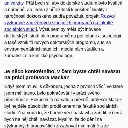
univerzity
. Přál bych si, aby doktorské studium bylo kvalitní
a náročné. Za jednu z příležitostí k posílení kvality i
náročnosti doktorského studia považuju projekt
Rozvoj
výzkumně zaměřených studijních programů na fakultě
sociálních studií
. Výstupem by měla být inovace
doktorských studijních programů na politologii a sociologii
a také vznik tří nových doktorských programů, a to na
environmentálních studiích, mediálních studiích a
žurnalistice a klinické psychologii.
Je něco konkrétního, v čem byste chtěl navázat
na práci profesora Macka?
Když jsem mluvil s děkanem, jedna z prvních věcí, ve které
jsem měl jasno, bylo pokračování v práci svého
předchůdce. Pokud si to pamatuju přesně, profesor Macek
byl nejdéle působícím proděkanem na fakultě sociálních
studií. Znamená to, že hodně věcí nastavil a zařídil, v čemž
bych na něj chtěl navázat. Myslím, že do dění na
výzkumných pracovištích zasahoval minimálně a že