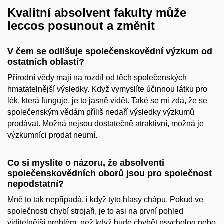
Kvalitní absolvent fakulty může
leccos posunout a změnit
V čem se odlišuje společenskovědní výzkum od
ostatních oblastí?
Přírodní vědy mají na rozdíl od těch společenských
hmatatelnější výsledky. Když vymyslíte účinnou látku pro
lék, která funguje, je to jasně vidět. Také se mi zdá, že se
společenským vědám příliš nedaří výsledky výzkumů
prodávat. Možná nejsou dostatečně atraktivní, možná je
výzkumníci prodat neumí.
Co si myslíte o názoru, že absolventi
společenskovědních oborů jsou pro společnost
nepodstatní?
Mně to tak nepřipadá, i když tyto hlasy chápu. Pokud ve
společnosti chybí strojaři, je to asi na první pohled
viditelnější problém, než když bude chybět psycholog nebo