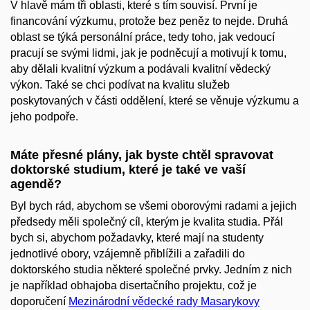
V hlavě mám tři oblasti, které s tím souvisí. První je
financování výzkumu, protože bez peněz to nejde. Druhá
oblast se týká personální práce, tedy toho, jak vedoucí
pracují se svými lidmi, jak je podněcují a motivují k tomu,
aby dělali kvalitní výzkum a podávali kvalitní vědecký
výkon. Také se chci podívat na kvalitu služeb
poskytovaných v části oddělení, které se věnuje výzkumu a
jeho podpoře.
Máte přesné plány, jak byste chtěl spravovat
doktorské studium, které je také ve vaší
agendě?
Byl bych rád, abychom se všemi oborovými radami a jejich
předsedy měli společný cíl, kterým je kvalita studia. Přál
bych si, abychom požadavky, které mají na studenty
jednotlivé obory, vzájemně přiblížili a zařadili do
doktorského studia některé společné prvky. Jedním z nich
je například obhajoba disertačního projektu, což je
doporučení
Mezinárodní vědecké rady Masarykovy