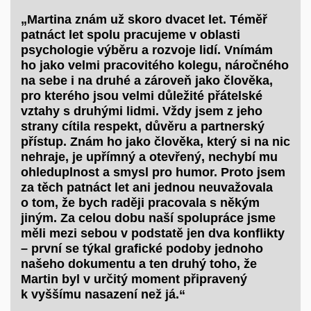
„Martina znám už skoro dvacet let. Téměř
patnáct let spolu pracujeme v oblasti
psychologie výběru a rozvoje lidí. Vnímám
ho jako velmi pracovitého kolegu, náročného
na sebe i na druhé a zároveň jako člověka,
pro kterého jsou velmi důležité přátelské
vztahy s druhými lidmi. Vždy jsem z jeho
strany cítila respekt, důvěru a partnerský
přístup. Znám ho jako člověka, který si na nic
nehraje, je upřímný a otevřený, nechybí mu
ohleduplnost a smysl pro humor. Proto jsem
za těch patnáct let ani jednou neuvažovala
o tom, že bych raději pracovala s někým
jiným. Za celou dobu naší spolupráce jsme
měli mezi sebou v podstatě jen dva konflikty
– první se týkal grafické podoby jednoho
našeho dokumentu a ten druhý toho, že
Martin byl v určitý moment připravený
k vyššímu nasazení než já.“