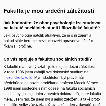
Fakulta je mou srdeční záležitostí
Jak hodnotíte, že obor psychologie lze studovat
na fakultě sociálních studií i filozofické fakultě?
Je-li psychologie natolik atraktivní, že je o ni zájem a
pokud stále bereme mezi uchazeči opravdovou špičku,
říkám si, proč ne.
Co vás spojuje s fakultou sociálních studií?
K fakultě mám vřelý vztah, je to moje srdeční záležitost.
V roce 1996 jsem zahájil své doktorské studium na
filozofické fakultě
. Mým školitelem byl právě můj
předchůdce na pozici proděkana profesor Macek. V roce
1998 jsem společně s ním odešel na fakultu sociálních
studií a byl jsem jedním z prvních doktorandů, které fakulta
měla. Jsem rád, že jsem byl u jejího založení, a také proto
k ní cítím velký závazek, což byl také jeden z důvodů, proč