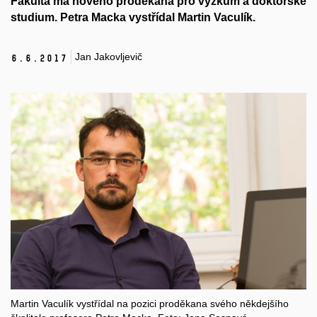
Fakulta má nového proděkana pro výzkum a doktorské
studium. Petra Macka vystřídal Martin Vaculík.
Jan Jakovljevič
6.
6.
2017
Martin Vaculík vystřídal na pozici proděkana svého někdejšího