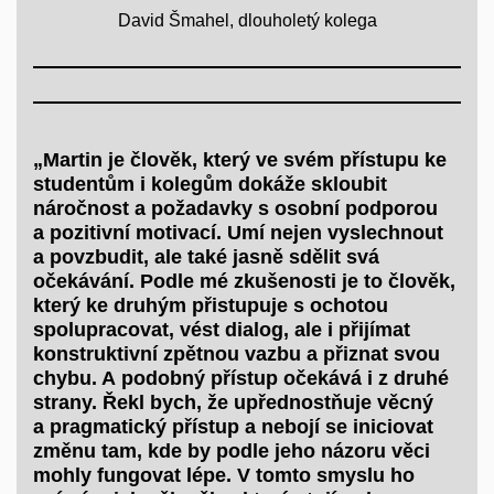
David Šmahel, dlouholetý kolega
„Martin je člověk, který ve svém přístupu ke
studentům i kolegům dokáže skloubit
náročnost a požadavky s osobní podporou
a pozitivní motivací. Umí nejen vyslechnout
a povzbudit, ale také jasně sdělit svá
očekávání. Podle mé zkušenosti je to člověk,
který ke druhým přistupuje s ochotou
spolupracovat, vést dialog, ale i přijímat
konstruktivní zpětnou vazbu a přiznat svou
chybu. A podobný přístup očekává i z druhé
strany. Řekl bych, že upřednostňuje věcný
a pragmatický přístup a nebojí se iniciovat
změnu tam, kde by podle jeho názoru věci
mohly fungovat lépe. V tomto smyslu ho