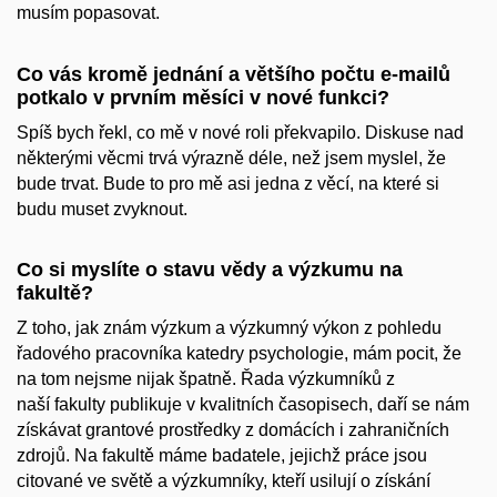
musím popasovat.
Co vás kromě jednání a většího počtu e-mailů
potkalo v prvním měsíci v nové funkci?
Spíš bych řekl, co mě v nové roli překvapilo. Diskuse nad
některými věcmi trvá výrazně déle, než jsem myslel, že
bude trvat. Bude to pro mě asi jedna z věcí, na které si
budu muset zvyknout.
Co si myslíte o stavu vědy a výzkumu na
fakultě?
Z toho, jak znám výzkum a výzkumný výkon z pohledu
řadového pracovníka katedry psychologie, mám pocit, že
na tom nejsme nijak špatně. Řada výzkumníků z
naší fakulty publikuje v kvalitních časopisech, daří se nám
získávat grantové prostředky z domácích i zahraničních
zdrojů. Na fakultě máme badatele, jejichž práce jsou
citované ve světě a výzkumníky, kteří usilují o získání