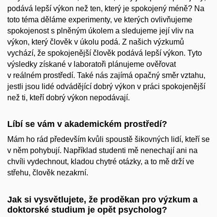
podává lepší výkon než ten, který je spokojený méně? Na
toto téma děláme experimenty, ve kterých ovlivňujeme
spokojenost s plněným úkolem a sledujeme její vliv na
výkon, který člověk v úkolu podá. Z našich výzkumů
vychází, že spokojenější člověk podává lepší výkon. Tyto
výsledky získané v laboratoři plánujeme ověřovat
v reálném prostředí. Také nás zajímá opačný směr vztahu,
jestli jsou lidé odvádějící dobrý výkon v práci spokojenější
než ti, kteří dobrý výkon nepodávají.
Líbí se vám v akademickém prostředí?
Mám ho rád především kvůli spoustě šikovných lidí, kteří se
v něm pohybují. Například studenti mě nenechají ani na
chvíli vydechnout, kladou chytré otázky, a to mě drží ve
střehu, člověk nezakrní.
Jak si vysvětlujete, že proděkan pro výzkum a
doktorské studium je opět psycholog?