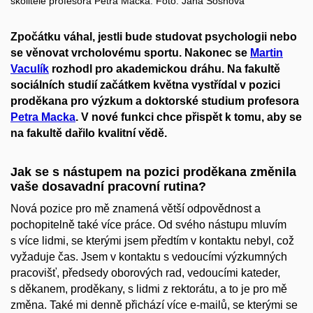
školitele profesora Petra Macka. Foto: Jana Sosnová
Zpočátku váhal, jestli bude studovat psychologii nebo
se věnovat vrcholovému sportu. Nakonec se
Martin
Vaculík
rozhodl pro akademickou dráhu. Na fakultě
sociálních studií začátkem května vystřídal v pozici
proděkana pro výzkum a doktorské studium profesora
Petra Macka
. V nové funkci chce přispět k tomu, aby se
na fakultě dařilo kvalitní vědě.
Jak se s nástupem na pozici proděkana změnila
vaše dosavadní pracovní rutina?
Nová pozice pro mě znamená větší odpovědnost a
pochopitelně také více práce. Od svého nástupu mluvím
s více lidmi, se kterými jsem předtím v kontaktu nebyl, což
vyžaduje čas. Jsem v kontaktu s vedoucími výzkumných
pracovišť, předsedy oborových rad, vedoucími kateder,
s děkanem, proděkany, s lidmi z rektorátu, a to je pro mě
změna. Také mi denně přichází více e-mailů, se kterými se