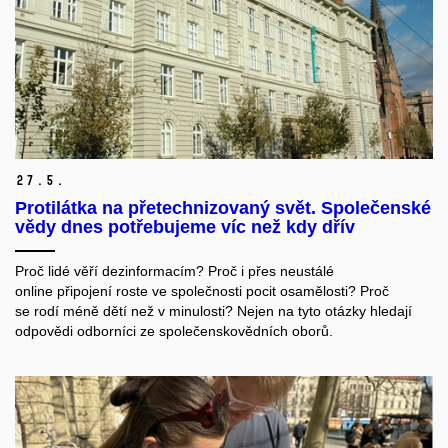
27.
5.
Protilátka na přetechnizovaný svět. Společenské
vědy dnes potřebujeme víc než kdy dřív
Proč
lidé
věří
dezinformacím
?
Proč
i
přes
neustálé
online
připojení
roste
ve
spo
l
ečnosti
pocit
osamělosti?
Proč
se
rodí
méně
dětí
než
v
minulosti
?
Nejen
na
tyto
otázky
hledají
odpovědi
odborníci
ze
společenskovědních
oborů
.