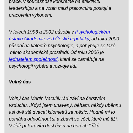
práce, v současnosti konkrétně na efektivitu
leadershipu a na vztah mezi pracovními postoji a
pracovním výkonem.
V letech 1996 a 2002 působil v
Psychologickém
ústavu Akademie věd České republiky
, od roku 2000
působí na katedře psychologie, a pohybuje se také
mimo akademické prostředí. Od roku 2006 je
jednatelem společnosti
, která se zaměřuje na
psychologii výběru a rozvoje lidí.
Volný čas
Volný čas Martin Vaculík rád tráví na čerstvém
vzduchu. „Když jsem unavený, běhám, někdy uběhnu
asi dvě stě dvacet kilometrů za měsíc. Hodně mi to
pomáhá odpočinout si a zbavit se věcí, které mě tíží.
V létě pak trávím dost času na horách," říká.