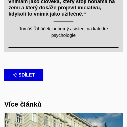
vnímám jako člověka, který stojí nohama na
zemi a který dokáže projevit iniciativu,
kdykoli to vnímá jako užitečné.“
Tomáš Řiháček, odborný asistent na katedře
psychologie
SDÍLET
Více článků