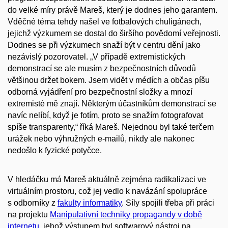
do velké míry právě Mareš, který je dodnes jeho garantem.
Vděčné téma tehdy našel ve fotbalových chuligánech,
jejichž výzkumem se dostal do širšího povědomí veřejnosti.
Dodnes se při výzkumech snaží být v centru dění jako
nezávislý pozorovatel. „V případě extremistických
demonstrací se ale musím z bezpečnostních důvodů
většinou držet bokem. Jsem vidět v médích a občas píšu
odborná vyjádření pro bezpečnostní složky a mnozí
extremisté mě znají. Některým účastníkům demonstrací se
navíc nelíbí, když je fotím, proto se snažím fotografovat
spíše transparenty,“ říká Mareš. Nejednou byl také terčem
urážek nebo výhružných e-mailů, nikdy ale nakonec
nedošlo k fyzické potyčce.
V hledáčku má Mareš aktuálně zejména
radikalizaci
ve
virtuálním prostoru
, což jej vedlo k
navázání
spolupráce
s odborníky z
fakulty informatiky
.
Síly spojili třeba při práci
na projektu
Manipulativní techniky propagandy v době
internetu
, jehož výstupem byl
sof
t
warový
nástroj na