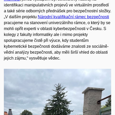
identifikaci manipulativních projevů ve virtuálním prostředí
a
také
série
odborných
přednášek pro bezpečnostní složky
.
„
V dalším projektu
Národní kvalifikační rámec bezpečnosti
pracujeme
na stanovení univerzálního rámce, o který by se
mohli opřít experti v oblasti kyberbezpečnosti v Česk
u
.
S
kolegy z
fakulty informatiky ale i mimo projekty
s
polupracujeme
čistě při výuce, kdy studentům
kybernetické bezpečnosti
dodáváme
znalosti
ze sociálně-
vědní analýzy bezpečnosti, aby měli širší vhled
do oblasti
jejich zájmu
,“
vysvětluje
vědec.