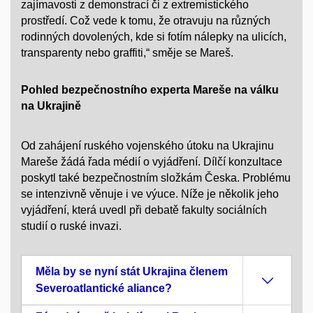
zajímavosti z demonstrací či z extremistického
prostředí. Což vede k tomu, že otravuju na různých
rodinných dovolených, kde si fotím nálepky na ulicích,
transparenty nebo graffiti,“ směje se Mareš.
Pohled bezpečnostního experta Mareše na válku
na Ukrajině
Od zahájení ruského vojenského útoku na Ukrajinu
Mareše žádá řada médií o vyjádření. Dílčí konzultace
poskytl také bezpečnostním složkám Česka. Problému
se intenzivně věnuje i ve výuce. Níže je několik jeho
vyjádření, která uvedl při debatě fakulty sociálních
studií o ruské invazi.
Měla by se nyní stát Ukrajina členem
Severoatlantické aliance?