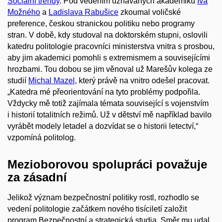
Sociální trendy
.
Pod vedením
uznávaných
akademiků
Iva
Možného
a
Ladislava Rabušice
zkoumal voličské
preference, českou stranickou politiku nebo programy
stran.
V době, kdy studoval na doktorském stupni,
oslovili
katedru politologie
pracovníci ministerstva vnitra s prosbou,
aby
jim
akademici
pomohli s
extremismem a souvisejícími
hrozbami.
Tou dobou se jim v
ěnoval už
Marešův
kolega ze
studií
Michal Mazel
,
který
právě na vnitro odešel pracovat.
„Katedra mé přeorientování na tyto problémy podpořila
.
Vždycky mě totiž zajímala témata souvis
ející s vojenstvím
i historií totalitních režimů. U
ž v dětství mě například bavilo
vyrábět modely letadel a
dozvídat se o historii letectví,
“
vzpomíná politolog
.
Mezioborovou spolupráci považuje
za zásadní
Jelikož význam bezpečnostní politiky rostl, rozhodlo se
vedení politologie začátkem nového tisíciletí založit
program Bezpečnostní a strategická studia. Směr mu udal