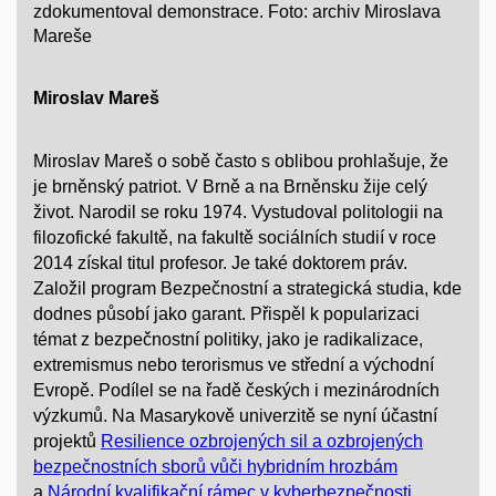
zdokumentoval demonstrace. Foto: archiv Miroslava
Mareše
Miroslav Mareš
Miroslav Mareš o sobě často s oblibou prohlašuje, že
je brněnský patriot. V Brně a na Brněnsku žije celý
život. Narodil se roku 1974. Vystudoval politologii na
filozofické fakultě, na fakultě sociálních studií v roce
2014 získal titul profesor. Je také doktorem práv.
Založil program Bezpečnostní a strategická studia, kde
dodnes působí jako garant. Přispěl k popularizaci
témat z bezpečnostní politiky, jako je radikalizace,
extremismus nebo terorismus ve střední a východní
Evropě. Podílel se na řadě českých i mezinárodních
výzkumů. Na Masarykově univerzitě se nyní účastní
projektů
Resilience ozbrojených sil a ozbrojených
bezpečnostních sborů vůči hybridním hrozbám
a
Národní kvalifikační rámec v kyberbezpečnosti
.