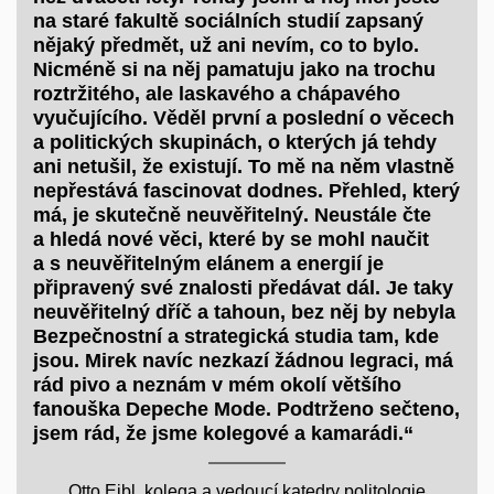
na staré fakultě sociálních studií zapsaný
nějaký předmět, už ani nevím, co to bylo.
Nicméně si na něj pamatuju jako na trochu
roztržitého, ale laskavého a chápavého
vyučujícího. Věděl první a poslední o věcech
a politických skupinách, o kterých já tehdy
ani netušil, že existují. To mě na něm vlastně
nepřestává fascinovat dodnes. Přehled, který
má, je skutečně neuvěřitelný. Neustále čte
a hledá nové věci, které by se mohl naučit
a s neuvěřitelným elánem a energií je
připravený své znalosti předávat dál. Je taky
neuvěřitelný dříč a tahoun, bez něj by nebyla
Bezpečnostní a strategická studia tam, kde
jsou. Mirek navíc nezkazí žádnou legraci, má
rád pivo a neznám v mém okolí většího
fanouška Depeche Mode. Podtrženo sečteno,
jsem rád, že jsme kolegové a kamarádi.“
Otto Eibl, kolega a vedoucí katedry politologie