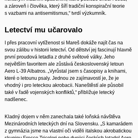
a zároveň i člověk
a
, který šíří tradiční konspirační teo
rie
s vazbami na antisemitismus,“
tvrdí
výzkumník.
Letectví mu učarovalo
I přes pracovní vytíženost si Mareš dokáže najít čas na
svou zálibu v historii letectví. Od dětství jej fascinují hlavně
první proudová letadla z druhé světové války. Jeho
největším favoritem ale zůstává československý letoun
Aero L-39 Albatros. „Vyrůstal jsem s časopisy a knihami,
které o letounu psaly. Jednou ze zajímavostí je, že je
vhodný i pro leteckou akrobacii. Naneštěstí ale působil
také v řadě vojenských konfliktů,“ přibližuje letecký
nadšenec.
Kladný dojem v něm zanechala také loňská návštěva
Mezinárodních leteckých dní na Slovensku. „S kamarádem
z gymnázia jsme na vlastní oči viděli italskou akrobatickou
skupinu Frecce Tricolori nebo dvojici českých letadel Aero