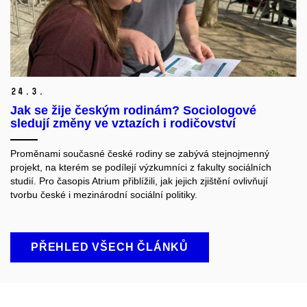
24.
3.
Jak se žije českým rodinám? Sociologové
sledují změny ve vztazích i rodičovství
Proměnami současné české rodiny se zabývá stejnojmenný
projekt, na kterém se podílejí výzkumníci z fakulty sociálních
studií. Pro časopis Atrium přiblížili, jak jejich zjištění ovlivňují
tvorbu české i mezinárodní sociální politiky.
PŘEHLED VŠECH ČLÁNKŮ