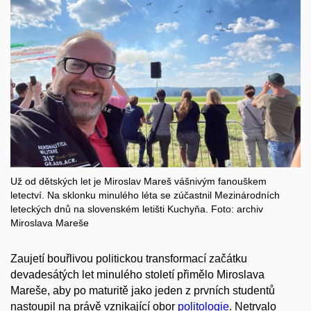
Už od dětských let je Miroslav Mareš vášnivým fanouškem
letectví.
Na sklonku minulého léta se zúčastnil Mezinárodních
leteckých dnů na slovenském letišti Kuchyňa. Foto:
archiv
Miroslava Mareše
Zaujetí
b
ouřl
ivou
politickou
transfo
rmací
začátku
devadesátých
let
minulého století
přimělo
Miroslava
Mareše, aby
po maturitě
jako jeden z prvních studentů
nastoupil na právě
vznikající obor
politologie
.
Netrvalo