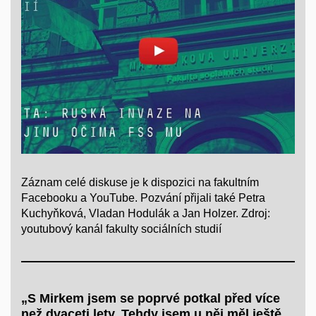
Povolit cookies a přehrát
Otevřít na youtube.com
Záznam celé diskuse je k dispozici na fakultním
Facebooku a YouTube. Pozvání přijali také Petra
Kuchyňková, Vladan Hodulák a Jan Holzer. Zdroj:
youtubový kanál fakulty sociálních studií
„S Mirkem jsem se poprvé potkal před více
než dvaceti lety. Tehdy jsem u něj měl ještě