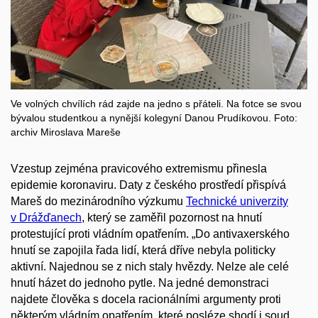
Ve volných chvílích rád zajde na jedno s přáteli. Na fotce se svou
bývalou studentkou a nynější kolegyní Danou Prudíkovou. Foto:
archiv Miroslava Mareše
V
zestup
zejména
pravicového extremismu př
inesla
epidemie koronaviru. Daty z českého prostředí přispívá
Mareš do mezinárodního výzkumu
Technické
u
niverzity
v Drážďanech
, který se zaměřil pozornost na hnutí
protestující proti vládním opatřením.
„
D
o
antivaxerského
hnutí
se
zapojila řada lidí, která
dříve ne
byla polit
icky
aktivní
. N
ajednou se z nich staly hvězdy.
Nelze
ale
celé
hnutí házet do jednoho pytle
.
Na jedné demonstraci
najdete člověka
s
docela racionální
mi
argumenty proti
některým vládním opatřením, k
teré
posléze shodí i soud,