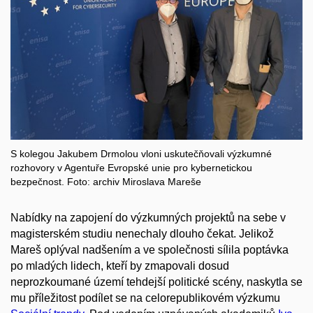
S kolegou Jakubem Drmolou vloni uskutečňovali výzkumné
rozhovory v Agentuře Evropské unie pro kybernetickou
bezpečnost. Foto: archiv Miroslava Mareše
Nabídky na zapojení do výzkumných projektů na sebe
v
magisterském studiu
nenechaly dlouho čekat. Jelikož
Mareš oplýval nadšením a ve společnosti
sílila
poptávka
po mladých lidech, kteří
by zmapovali dosud
neprozkoumané území
tehdejší politické scény
,
naskytla se
mu příležitost
podílet se na celorepublikovém
výzkumu