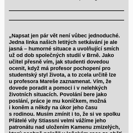
„Napsat jen pár vět není vůbec jednoduché.
Jedna linka našich letitých setkávání je ale
jasná – humorné situace a uvolňující smích
už od dob společných studií v Brně. Jako
učitel přesně vím, jak studenti dovedou
ocenit, když má profesor pochopení pro
studentský styl života, a to zcela určitě lze
u profesora Mareše zaznamenat. Vím, že
dovede poradit a pomoci i v nelehkých
životních situacích. Povolání bere jako
poslání, práce je mu koníčkem, možná
i koněm a někdy na úkor jeho času
s rodinou. Musím zmínit i to, že si ve spolku
Přátelé vily Stiassni velmi vážíme jeho
patronátu nad uložením Kamenu zmizelých,