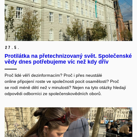
27.
5.
Protilátka na přetechnizovaný svět. Společenské
vědy dnes potřebujeme víc než kdy dřív
Proč
lidé
věří
dezinformacím
?
Proč
i
přes
neustálé
online
připojení
roste
ve
spo
l
ečnosti
pocit
osamělosti?
Proč
se
rodí
méně
dětí
než
v
minulosti
?
Nejen
na
tyto
otázky
hledají
odpovědi
odborníci
ze
společenskovědních
oborů
.