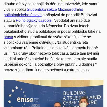
dlouho a brzy
se
zapojil do dění na
univerzitě
, kde stanul
v čele spolku
Studentská sekce Mezinárodního
politologického ústavu
a přispíval do periodik
Budování
státu
a
Politologický časopis
.
Neodolal ani nabídce
zahraničního výjezdu do Německa. Po dvou letech
bak
alářského studia politologie si
podal přihlášku také na
práva
s vidinou
proniknutí do světa
zákonů, které se
s politikou vzájemně ovlivňují.
„Na studentská
léta
vzpomínám rád. Politologii jsem zasvětil opravdu hodně
úsilí
. N
a druhý obor nezbylo tolik času, takže tam
byl můj
studijní průměr znatelně horší. N
akonec jsem
ale studia
úspěšně dokončil
a poznatky z práv uplatňuju dodnes,
“
prozrazuje
odborník na bezpečnost a extremismus.