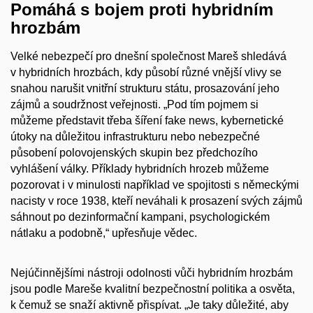
Pomáhá s bojem proti hybridním
hrozbám
Velké nebezpečí pro dnešní společnost Mareš shledává
v hybridních hrozbách, kdy působí různé vnější vlivy se
snahou narušit vnitřní strukturu státu, prosazování jeho
zájmů a soudržnost veřejnosti. „Pod tím pojmem si
můžeme představit třeba šíření fake news, kybernetické
útoky na důležitou infrastrukturu nebo nebezpečné
působení polovojenských skupin bez předchozího
vyhlášení války. Příklady hybridních hrozeb můžeme
pozorovat i v minulosti například ve spojitosti s německými
nacisty v roce 1938, kteří neváhali k prosazení svých zájmů
sáhnout po dezinformační kampani, psychologickém
nátlaku a podobně,“ upřesňuje vědec.
Nejúčinnějšími nástroji odolnosti vůči hybridním hrozbám
jsou podle Mareše kvalitní bezpečnostní politika a osvěta,
k čemuž se snaží aktivně přispívat. „Je taky důležité, aby