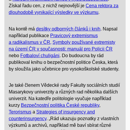
Získal řadu cen, z nichž nejnovější je
Cena rektora
za
dlouhodobě vynikající výsledky ve výzkumu
.
Na kontě má
desítky odborných článků i knih
. Napsal
například publikace
Pravicový extremismus
a radikalismus v ČR,
Symboly používané extremisty
na území ČR v současnosti: manuál pro Policii ČR
nebo
Fotbaloví chuligáni
. Do budoucna by rád
publikoval knihu o bezpečnostní politice Česka, která
by sloužila jako učebnice pro vysokoškolské studenty.
Je také členem Vědecké rady Fakulty sociálních studií
Masarykovy univerzity a různých rad několika dalších
univerzit. Na katedře politologie vyučuje například
kurzy
Bezpečnostní politika České republiky
,
Terorismus
a
Strategies of insurgency and
counterinsurgency
. „Rád ukazuju poznatky z vlastních
výzkumů a archivů, například mě baví sbírat různé