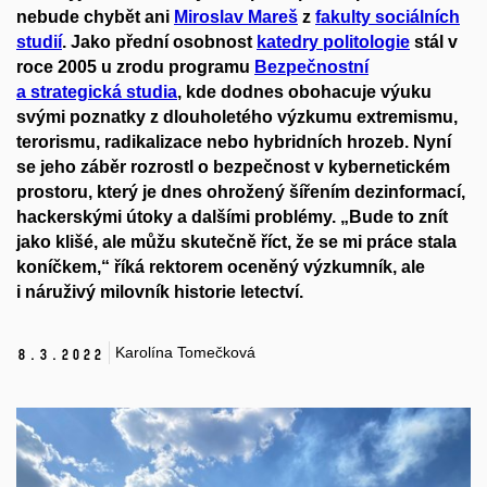
nebude chybět ani
Miroslav Mareš
z
fakulty sociální
ch
studií
. Jako přední osobnost
katedry politologie
stál
v
roce 2005
u zrodu programu
Bezpečnostní
a strategická studia
, kde dodnes
obohacuje výuku
svými poznatky z
dlouholetého
výzkumu
extremismu,
terorismu, radikalizace nebo hybridních hrozeb. Nyní
se jeho záběr rozrostl o bezpečnost v kybernetickém
prostoru, který je dnes ohrožen
ý
šířením dezinformací,
hackerskými útoky a dalšími
problémy
. „Bude to znít
jako klišé, ale můžu skutečně říct, že se mi práce stala
koníčkem,“ říká rektorem oceněný
výzkumník, ale
i
náruživý milovník historie letectví.
Karolína Tomečková
8.
3.
2022