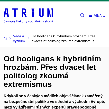
Věda a
Od hooligans k hybridním hrozbám. Přes
výzkum
dvacet let politolog zkoumá extremismus
Od hooligans k hybridním
hrozbám. Přes dvacet let
politolog zkoumá
extremismus
Kd
ykoli
se v českých médiích objeví článek zaměřený
na bezpečnostní
politiku ve střední a východní Evropě
,
mezi vyjádřeními různých expertů pravděpodobně