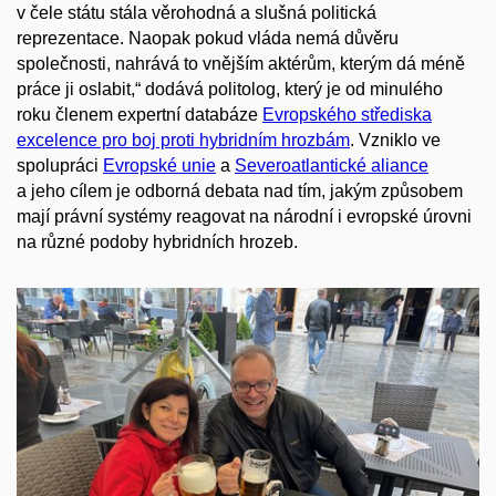
v čele státu stála věrohodná a slušná politická
reprezentace. Naopak pokud vláda nemá důvěru
společnosti, nahrává to vnějším aktérům, kterým dá méně
práce ji oslabit,“ dodává politolog, který je od minulého
roku členem expertní databáze
Evropského střediska
excelence pro boj proti hybridním hrozbám
. Vzniklo ve
spolupráci
Evropské unie
a
Severoatlantické aliance
a jeho cílem je odborná debata nad tím, jakým způsobem
mají právní systémy reagovat na národní i evropské úrovni
na různé podoby hybridních hrozeb.