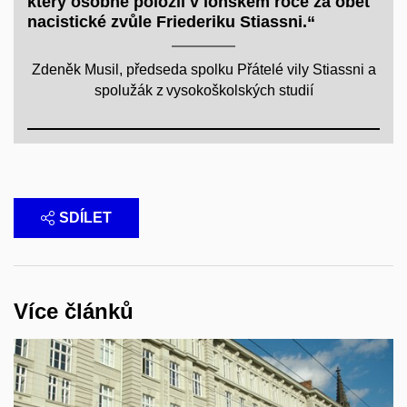
který osobně položil v loňském roce za oběť
nacistické zvůle Friederiku Stiassni.“
Zdeněk Musil, předseda spolku Přátelé vily Stiassni a
spolužák z vysokoškolských studií
SDÍLET
Více článků