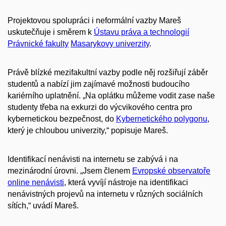
Projektovou spolupráci i neformální vazby Mareš
uskutečňuje i směrem k
Ústavu práva a technologií
Právnické fakulty
Masarykovy univerzity
.
Právě blízké mezifakultní vazby podle něj rozšiřují záběr
studentů a nabízí jim zajímavé možnosti budoucího
kariérního uplatnění. „Na oplátku můžeme vodit zase naše
studenty třeba na exkurzi do výcvikového centra pro
kybernetickou bezpečnost, do
Kybernetického polygonu
,
který je chloubou univerzity,“ popisuje Mareš.
Identifikací nenávisti na internetu se zabývá i na
mezinárodní úrovni. „Jsem členem
Evropské observatoře
online nenávisti
, která vyvíjí nástroje na identifikaci
nenávistných projevů na internetu v různých sociálních
sítích,“ uvádí Mareš.