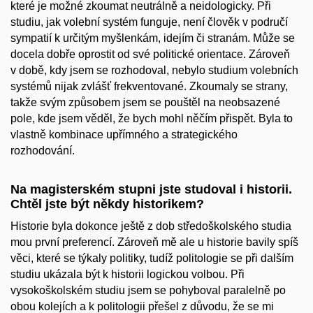
které je možné zkoumat neutrálně a neidologicky. Při
studiu, jak volební systém funguje, není člověk v područí
sympatií k určitým myšlenkám, idejím či stranám. Může se
docela dobře oprostit od své politické orientace. Zároveň
v době, kdy jsem se rozhodoval, nebylo studium volebních
systémů nijak zvlášť frekventované. Zkoumaly se strany,
takže svým způsobem jsem se pouštěl na neobsazené
pole, kde jsem věděl, že bych mohl něčím přispět. Byla to
vlastně kombinace upřímného a strategického
rozhodování.
Na magisterském stupni jste studoval i historii.
Chtěl jste být někdy historikem?
Historie byla dokonce ještě z dob středoškolského studia
mou první preferencí. Zároveň mě ale u historie bavily spíš
věci, které se týkaly politiky, tudíž politologie se při dalším
studiu ukázala být k historii logickou volbou. Při
vysokoškolském studiu jsem se pohyboval paralelně po
obou kolejích a k politologii přešel z důvodu, že se mi