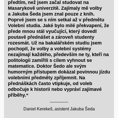
předtím, než jsem začal studovat na
Masarykově univerzitě. Zajímaly mě volby
a Jakuba Šeda jsem znal pouze z knih.
Poprvé jsem se s ním setkal až v předmětu
Volební studia. Jaké bylo milé překvapení, že
přede mnou stál vyučující, který dovedl
poutavě přednášet a zároveň studenty
rozesmát. Už na bakalářském studiu jsem
pochopil, že volby a volební systémy
nezajímají každého, především ne ty, kteří na
politologii zamířili s cílem vyhnout se
matematice. Doktor Šedo ale svým
humorným přístupem dokázal povinnou jízdu
volebními předměty zpříjemnit. Na
přednáškách často vtipkuje, od voleb
odbočuje k historii nebo vypráví zajímavé
příběhy.“
Daniel Kerekeš, asistent Jakuba Šeda