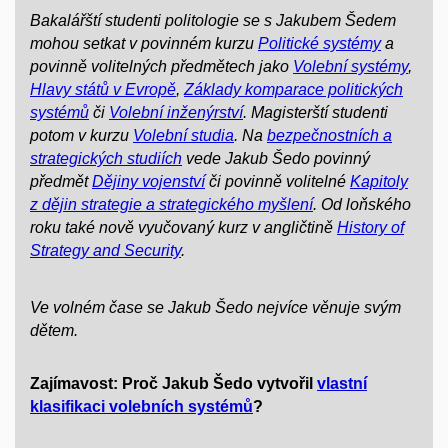
Bakalářští studenti politologie se s Jakubem Šedem
mohou setkat v povinném kurzu
Politické systémy
a
povinně volitelných předmětech jako
Volební systémy
,
Hlavy států v Evropě
,
Základy komparace politických
systémů
či
Volební inženýrství
. Magisterští studenti
potom v kurzu
Volební studia
.
Na
bezpečnostních a
strategických studiích
vede Jakub Šedo povinný
předmět
Dějiny vojenství
či povinně volitelné
Kapitoly
z dějin strategie a strategického myšlení
. Od loňského
roku také nově vyučovaný kurz v angličtině
History of
Strategy and Security
.
Ve volném čase se Jakub Šedo nejvíce věnuje svým
dětem.
Zajímavost: Proč Jakub Šedo vytvořil
vlastní
klasifikaci volebních systémů
?