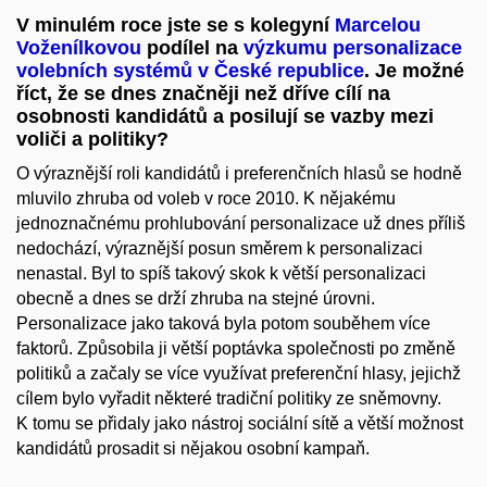
V minulém roce jste se s kolegyní
Marcelou
Voženílkovou
podílel na
výzkumu personalizace
volebních systémů v České republice
. Je možné
říct, že se dnes značněji než dříve cílí na
osobnosti kandidátů a posilují se vazby mezi
voliči a politiky?
O výraznější roli kandidátů i preferenčních hlasů se hodně
mluvilo zhruba od voleb v roce 2010. K nějakému
jednoznačnému prohlubování personalizace už dnes příliš
nedochází, výraznější posun směrem k personalizaci
nenastal. Byl to spíš takový skok k větší personalizaci
obecně a dnes se drží zhruba na stejné úrovni.
Personalizace jako taková byla potom souběhem více
faktorů. Způsobila ji větší poptávka společnosti po změně
politiků a začaly se více využívat preferenční hlasy, jejichž
cílem bylo vyřadit některé tradiční politiky ze sněmovny.
K tomu se přidaly jako nástroj sociální sítě a větší možnost
kandidátů prosadit si nějakou osobní kampaň.