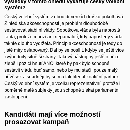
výsledky v tomto ohledu vykazuje český volební
systém?
Český volební systém v obou dimenzích trošku pokulhává.
Z hlediska akceschopnosti je problém dlouhodobě
sestavovat stabilní vlády. Sobotkova vláda byla naprostá
rarita, protože mnozí ani nepamatují, kdy naposledy vláda
takhle dlouho vydržela. Princip akceschopnosti je tedy do
jisté míry oslabovaný. Dal by se posílit, kdyby se ještě více
zvýhodnily silnější strany. Takový nástroj by ještě o něco
zlepšil pozici hnutí ANO, které by pak bylo schopné
sestavit vládu buď samo, nebo by mu stačil pouze malý
přívěsek a snadněji by se mu tak hledal koaliční partner.
Český volební systém je vcelku reprezentativní, protože i
poměrně malé subjekty jsou schopné získat parlamentní
zastoupení.
Kandidáti mají více možností
prosazovat kampaň