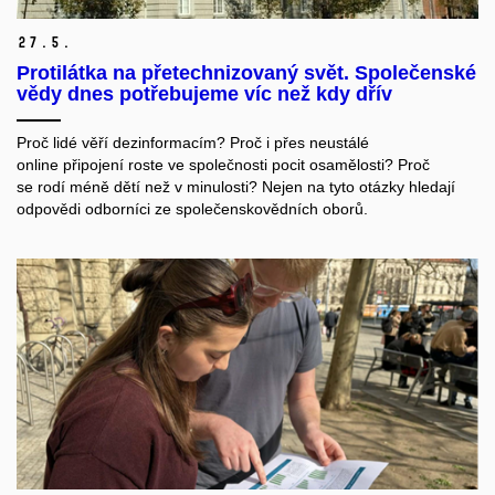
27.
5.
Protilátka na přetechnizovaný svět. Společenské
vědy dnes potřebujeme víc než kdy dřív
Proč
lidé
věří
dezinformacím
?
Proč
i
přes
neustálé
online
připojení
roste
ve
spo
l
ečnosti
pocit
osamělosti?
Proč
se
rodí
méně
dětí
než
v
minulosti
?
Nejen
na
tyto
otázky
hledají
odpovědi
odborníci
ze
společenskovědních
oborů
.