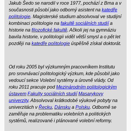
Jakub Šedo se narodil v roce 1977, pochází z Brna a v
současnosti působí jako odborný asistent na
katedře
politologie
. Magisterské studium absolvoval ve studijní
kombinaci politologie na
fakultě sociálních studií
a
historie na
filozofické fakultě
. Ačkoli jej na gymnáziu
bavila historie, v politologii viděl větší smysl a o pět let
později na
katedře politologie
úspěšně získal doktorát.
Od roku 2005 byl výzkumným pracovníkem Institutu
pro srovnávací politologický výzkum, kde působil jako
vedoucí sekce Volební systémy a úrovně vlády. Od
roku 2011 pracuje pod
Mezinárodním politologickým
ústavem
Fakulty sociálních studií
Masarykovy
univerzity
. Absolvoval krátkodobé výukové pobyty na
univerzitách v
Řecku
,
Dánsku
a
Polsku
. Odborně se
zaměřuje na problematiku volebních a politických
systémů, realizované i plánované volební reformy.