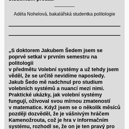
Adéla Nohelová, bakalářská studentka politologie
„S doktorem Jakubem Šedem jsem se
poprvé setkal v prvním semestru na
politologii
v předmětu Volební systémy a už tehdy jsem
věděl, že se určitě nevidíme naposledy.
Jakub Šedo mě nadchnul pro studium
volebních systémů a nuancí mezi nimi.
Praktické ukázky, jak volební systémy
fungují, oživoval svou mírnou zmateností
v matematice. Když jsem se o několik měsíců
později dozvěděl, že je vášnivým hráčem
Kamenožrouta, což je hra v informačním
systému, rozhodl se, že on je ten pravý pro