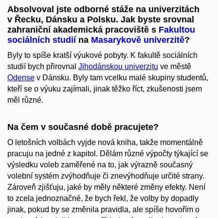
Absolvoval jste odborné stáže na univerzitách
v Řecku, Dánsku a Polsku. Jak byste srovnal
zahraniční akademická pracoviště s
Fakultou
sociálních studií
na
Masarykově univerzitě
?
Byly to spíše kratší výukové pobyty. K fakultě sociálních
studií bych přirovnal
Jihodánskou univerzitu
ve městě
Odense
v Dánsku. Byly tam vcelku malé skupiny studentů,
kteří se o výuku zajímali, jinak těžko říct, zkušenosti jsem
měl různé.
Na čem v současné době pracujete?
O letošních volbách vyjde nová kniha, takže momentálně
pracuju na jedné z kapitol. Dělám různé výpočty týkající se
výsledku voleb zaměřené na to, jak výrazně současný
volební systém zvýhodňuje či znevýhodňuje určité strany.
Zároveň zjišťuju, jaké by měly některé změny efekty. Není
to zcela jednoznačné, že bych řekl, že volby by dopadly
jinak, pokud by se změnila pravidla, ale spíše hovořím o