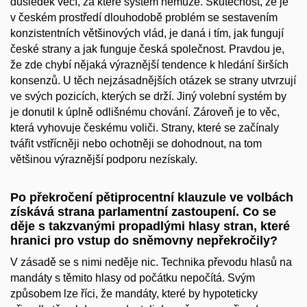
důsledek věcí, za které systém nemůže. Skutečnost, že je
v českém prostředí dlouhodobě problém se sestavením
konzistentních většinových vlád, je daná i tím, jak fungují
české strany a jak funguje česká společnost. Pravdou je,
že zde chybí nějaká výraznější tendence k hledání širších
konsenzů. U těch nejzásadnějších otázek se strany utvrzují
ve svých pozicích, kterých se drží. Jiný volební systém by
je donutil k úplně odlišnému chování. Zároveň je to věc,
která vyhovuje českému voliči. Strany, které se začínaly
tvářit vstřícněji nebo ochotněji se dohodnout, na tom
většinou výraznější podporu nezískaly.
Po překročení pětiprocentní klauzule ve volbách
získává strana parlamentní zastoupení. Co se
děje s takzvanými propadlými hlasy stran, které
hranici pro vstup do sněmovny nepřekročily?
V zásadě se s nimi neděje nic. Technika převodu hlasů na
mandáty s těmito hlasy od počátku nepočítá. Svým
způsobem lze říci, že mandáty, které by hypoteticky