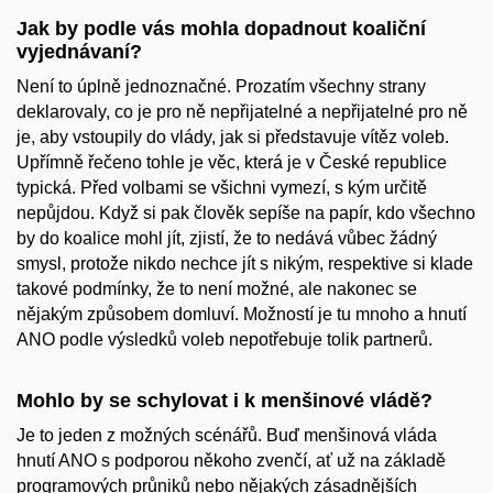
Jak by podle vás mohla dopadnout koaliční
vyjednávaní?
Není to úplně jednoznačné. Prozatím všechny strany
deklarovaly, co je pro ně nepřijatelné a nepřijatelné pro ně
je, aby vstoupily do vlády, jak si představuje vítěz voleb.
Upřímně řečeno tohle je věc, která je v České republice
typická. Před volbami se všichni vymezí, s kým určitě
nepůjdou. Když si pak člověk sepíše na papír, kdo všechno
by do koalice mohl jít, zjistí, že to nedává vůbec žádný
smysl, protože nikdo nechce jít s nikým, respektive si klade
takové podmínky, že to není možné, ale nakonec se
nějakým způsobem domluví. Možností je tu mnoho a hnutí
ANO podle výsledků voleb nepotřebuje tolik partnerů.
Mohlo by se schylovat i k menšinové vládě?
Je to jeden z možných scénářů. Buď menšinová vláda
hnutí ANO s podporou někoho zvenčí, ať už na základě
programových průniků nebo nějakých zásadnějších