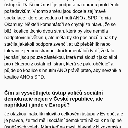
ústupků. Další možností je podpora na obranu proti těmto
požadavkům. V tomto směru jsou docela zajímavé
spekulace, které se vedou o hnutí ANO a SPD Tomia
Okamury. Někteří komentátoři se chytají za hlavu, že se
blíží koalice těchto dvou stran, která by sice neměla
nadpoloviční většinu, ale měla by sto poslanců a pak by
stačila jakákoli podpora zvenčí, ať už přeběhlík nebo
tolerance jednou stranou. Jiní komentátoři tvrdí, že tato
jednání jsou pouze zástěrkou, která má sloužit jako alibi
pro některou z ostatních stran, která se pak „obětuje“ a
půjde do koalice s hnutím ANO právě proto, aby nevznikla
koalice ANO s SPD.
Čím si vysvětlujete ústup voličů sociální
demokracie nejen v České republice, ale
například i jinde v Evropě?
Je otázkou, nakolik mluvit o celkovém ústupu v Evropě, ale
je pravda, že teď měli sociální demokraté několik ne úplně
úspěšných voleb. Mám teď na mysli hlavně v Nizozemsku.