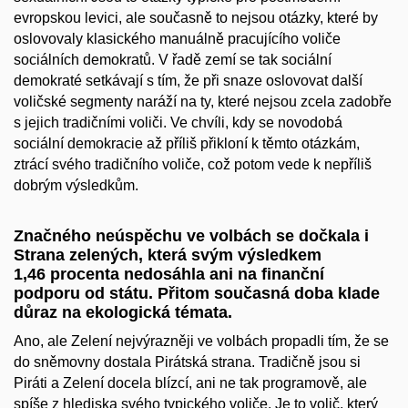
evropskou levici, ale současně to nejsou otázky, které by
oslovovaly klasického manuálně pracujícího voliče
sociálních demokratů. V řadě zemí se tak sociální
demokraté setkávají s tím, že při snaze oslovovat další
voličské segmenty naráží na ty, které nejsou zcela zadobře
s jejich tradičními voliči. Ve chvíli, kdy se novodobá
sociální demokracie až příliš přikloní k těmto otázkám,
ztrácí svého tradičního voliče, což potom vede k nepříliš
dobrým výsledkům.
Značného neúspěchu ve volbách se dočkala i
Strana zelených, která svým výsledkem
1,46 procenta nedosáhla ani na finanční
podporu od státu. Přitom současná doba klade
důraz na ekologická témata.
Ano, ale Zelení nejvýrazněji ve volbách propadli tím, že se
do sněmovny dostala Pirátská strana. Tradičně jsou si
Piráti a Zelení docela blízcí, ani ne tak programově, ale
spíše z hlediska svého typického voliče. Je to volič, který