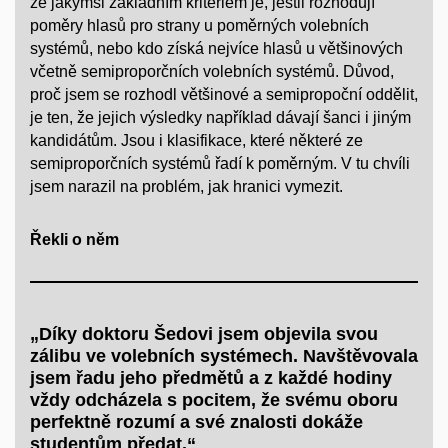
že jakýmsi základním kritériem je, jestli rozhodují
poměry hlasů pro strany u poměrných volebních
systémů, nebo kdo získá nejvíce hlasů u většinových
včetně semiproporčních volebních systémů. Důvod,
proč jsem se rozhodl většinové a semipropoční oddělit,
je ten, že jejich výsledky například dávají šanci i jiným
kandidátům. Jsou i klasifikace, které některé ze
semiproporčních systémů řadí k poměrným. V tu chvíli
jsem narazil na problém, jak hranici vymezit.
Řekli o něm
„Díky doktoru Šedovi jsem objevila svou
zálibu ve volebních systémech. Navštěvovala
jsem řadu jeho předmětů a z každé hodiny
vždy odcházela s pocitem, že svému oboru
perfektně rozumí a své znalosti dokáže
studentům předat.“