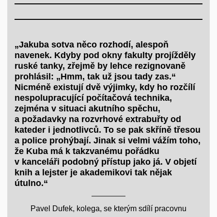
„Jakuba sotva něco rozhodí, alespoň
navenek. Kdyby pod okny fakulty projížděly
ruské tanky, zřejmě by lehce rezignovaně
prohlásil: „Hmm, tak už jsou tady zas.“
Nicméně existují dvě výjimky, kdy ho rozčílí
nespolupracující počítačová technika,
zejména v situaci akutního spěchu,
a požadavky na rozvrhové extrabuřty od
kateder i jednotlivců. To se pak skříně třesou
a police prohýbají. Jinak si velmi vážím toho,
že Kuba má k takzvanému pořádku
v kanceláři podobný přístup jako já. V objetí
knih a lejster je akademikovi tak nějak
útulno.“
Pavel Dufek, kolega, se kterým sdílí pracovnu