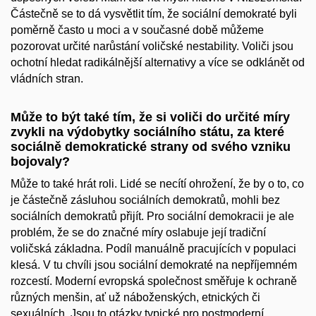
Částečně se to dá vysvětlit tím, že sociální demokraté byli
poměrně často u moci a v současné době můžeme
pozorovat určité narůstání voličské nestability. Voliči jsou
ochotní hledat radikálnější alternativy a více se odklánět od
vládních stran.
Může to být také tím, že si voliči do určité míry
zvykli na výdobytky sociálního státu, za které
sociálně demokratické strany od svého vzniku
bojovaly?
Může to také hrát roli. Lidé se necítí ohrožení, že by o to, co
je částečně zásluhou sociálních demokratů, mohli bez
sociálních demokratů přijít. Pro sociální demokracii je ale
problém, že se do značné míry oslabuje její tradiční
voličská základna. Podíl manuálně pracujících v populaci
klesá. V tu chvíli jsou sociální demokraté na nepříjemném
rozcestí. Moderní evropská společnost směřuje k ochraně
různých menšin, ať už náboženských, etnických či
sexuálních. Jsou to otázky typické pro postmoderní