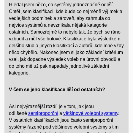
Hledal jsem něco, co systémy jednoznačně odliší.
Chtěl jsem klasifikaci, kde bude co nejméně výjimek a
vedlejších podmínek a zároveň, aby zahrnula co
nejvíce systémů a nevznikala nějaká kategorie
ostatních. Samozřejmě to nebylo tak, že bych se ráno
vzbudil a měl vše hotové. Klasifikace byla výsledkem
delšího studia jiných klasifikací a autorů, kde mně vždy
něco chybělo. Nakonec jsem si jako základní kritérium
vzal, jak dopadne výsledek voleb na úrovni obvodů a
do toho mě už pak napadaly jednotlivé základní
kategorie.
V čem se jeho klasifikace liší od ostatních?
Asi nejvýraznější rozdíl je v tom, jak jsou
odlišené
semiproporční
a
většinové volební systémy
.
V ostatních klasifikacích jsou často semiproporční
systémy řazené pod většinové volební systémy s tím,