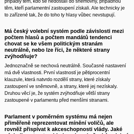
připadly těm, kdo se nedostali do sněmovny, připadnou
těm, kteří parlamentní zastoupení získali. Ale technicky je
to zařízené tak, že do toho ty hlasy vůbec nevstupují.
Má český volební systém podle závislosti mezi
počtem hlasů a počtem mandátů tendenci
chovat se ke všem politickým stranám
neutrálně, nebo lze říci, že některé strany
zvýhodňuje?
Jednoznačně se nechová neutrálně. Současné nastavení
má dvě vlastnosti. První vlastností je pětiprocentní
klauzule, která natvrdo rozdělí strany, které získaly
zastoupení ve sněmovně, a strany, které jej nezískaly.
Druhou věcí je, že systém zvýhodňuje větší strany
zastoupené v parlamentu před menšími stranami.
Parlament v poměrném systému má nejen
přiměřeně reprezentovat mínění voličů, ale
rovněž přispívat k akceschopnosti vlády. Jaké