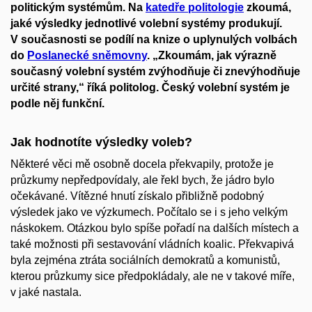
politickým systémům. Na
katedře politologie
zkoumá,
jaké výsledky jednotlivé volební systémy produkují.
V současnosti se podílí na knize o uplynulých volbách
do
Poslanecké sněmovny
. „Zkoumám, jak výrazně
současný volební systém zvýhodňuje či znevýhodňuje
určité strany,“ říká politolog. Český volební systém je
podle něj funkční.
Jak hodnotíte výsledky voleb?
Některé věci mě osobně docela překvapily, protože je
průzkumy nepředpovídaly, ale řekl bych, že jádro bylo
očekávané. Vítězné hnutí získalo přibližně podobný
výsledek jako ve výzkumech. Počítalo se i s jeho velkým
náskokem. Otázkou bylo spíše pořadí na dalších místech a
také možnosti při sestavování vládních koalic. Překvapivá
byla zejména ztráta sociálních demokratů a komunistů,
kterou průzkumy sice předpokládaly, ale ne v takové míře,
v jaké nastala.