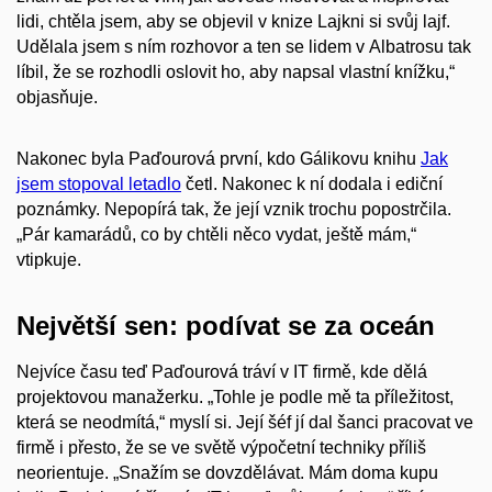
lidi, chtěla jsem, aby se objevil v knize Lajkni si svůj lajf.
Udělala jsem s ním rozhovor a ten se lidem v Albatrosu tak
líbil, že se rozhodli oslovit ho, aby napsal vlastní knížku,“
objasňuje.
Nakonec byla Paďourová první, kdo Gálikovu knihu
Jak
jsem stopoval letadlo
četl. Nakonec k ní dodala i ediční
poznámky. Nepopírá tak, že její vznik trochu popostrčila.
„Pár kamarádů, co by chtěli něco vydat, ještě mám,“
vtipkuje.
Největší sen: podívat se za oceán
Nejvíce času teď Paďourová tráví v IT firmě, kde dělá
projektovou manažerku. „Tohle je podle mě ta příležitost,
která se neodmítá,“ myslí si. Její šéf jí dal šanci pracovat ve
firmě i přesto, že se ve světě výpočetní techniky příliš
neorientuje. „Snažím se dovzdělávat. Mám doma kupu