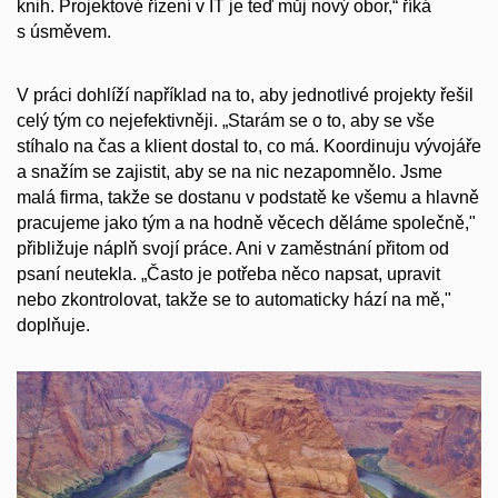
knih. Projektové řízení v IT je teď můj nový obor,“ říká
s úsměvem.
V práci dohlíží například na to, aby jednotlivé projekty řešil
celý tým co nejefektivněji.
„Starám se o to, aby se vše
stíhalo na čas a klient dostal to, co má. Koordinuju vývojáře
a snažím se zajistit, aby se na nic nezapomnělo. Jsme
malá firma, takže se dostanu v podstatě ke všemu a hlavně
pracujeme jako tým a na hodně věcech děláme společně,"
přibližuje náplň svojí práce. Ani v zaměstnání přitom od
psaní neutekla. „Často je potřeba něco napsat, upravit
nebo zkontrolovat, takže se to automaticky hází na mě,"
doplňuje.