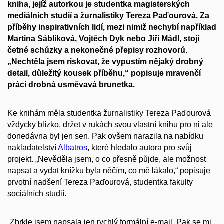
kniha, jejíž autorkou je studentka magisterských
mediálních studií a žurnalistiky Tereza Paďourová. Za
příběhy inspirativních lidí, mezi nimiž nechybí například
Martina Sáblíková, Vojtěch Dyk nebo Jiří Mádl, stojí
četné schůzky a nekonečné přepisy rozhovorů.
„Nechtěla jsem riskovat, že vypustím nějaký drobný
detail, důležitý kousek příběhu,“ popisuje mravenčí
práci drobná usměvavá brunetka.
Ke knihám měla studentka žurnalistiky Tereza Paďourová
vždycky blízko, držet v rukách svou vlastní knihu pro ni ale
donedávna byl jen sen. Pak ovšem narazila na nabídku
nakladatelství
Albatros
, které hledalo autora pro svůj
projekt. „Nevěděla jsem, o co přesně půjde, ale možnost
napsat a vydat knížku byla něčím, co mě lákalo,“ popisuje
prvotní nadšení Tereza Paďourová, studentka fakulty
sociálních studií.
„Zbrkle jsem napsala jen rychlý formální e-mail. Pak se mi