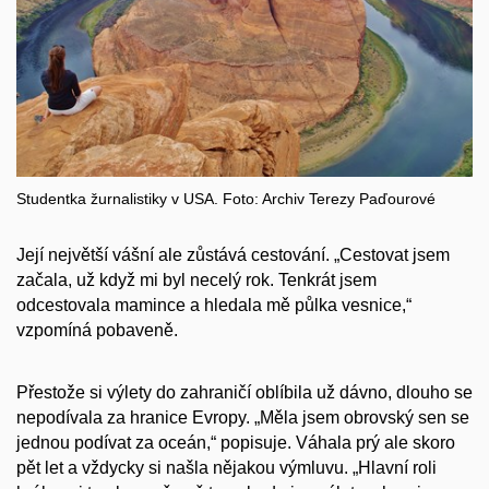
Studentka žurnalistiky v USA. Foto: Archiv Terezy Paďourové
Její největší vášní ale zůstává cestování. „Cestovat jsem
začala, už když mi byl necelý rok. Tenkrát jsem
odcestovala mamince a hledala mě půlka vesnice,“
vzpomíná pobaveně.
Přestože si výlety do zahraničí oblíbila už dávno, dlouho se
nepodívala za hranice Evropy. „Měla jsem obrovský sen se
jednou podívat za oceán,“ popisuje. Váhala prý ale skoro
pět let a vždycky si našla nějakou výmluvu. „Hlavní roli