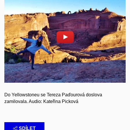
Povolit cookies a přehrát
Otevřít na youtube.com
Do
Yellowstoneu
se Tereza Paďourová doslova
zamilovala. Audio: Kateřina Picková
SDÍLET