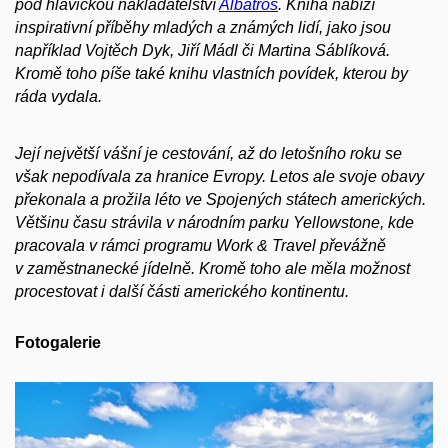
pod hlavičkou nakladatelství
Albatros
. Kniha nabízí
inspirativní příběhy mladých a známých lidí, jako jsou
například Vojtěch Dyk, Jiří Mádl či Martina Sáblíková.
Kromě toho píše také knihu vlastních povídek, kterou by
ráda vydala.
Její největší vášní je cestování, až do letošního roku se
však nepodívala za hranice Evropy. Letos ale svoje obavy
překonala a prožila léto ve Spojených státech amerických.
Většinu času strávila v národním parku Yellowstone, kde
pracovala v rámci programu Work & Travel převážně
v zaměstnanecké jídelně. Kromě toho ale měla možnost
procestovat i další části amerického kontinentu.
Fotogalerie