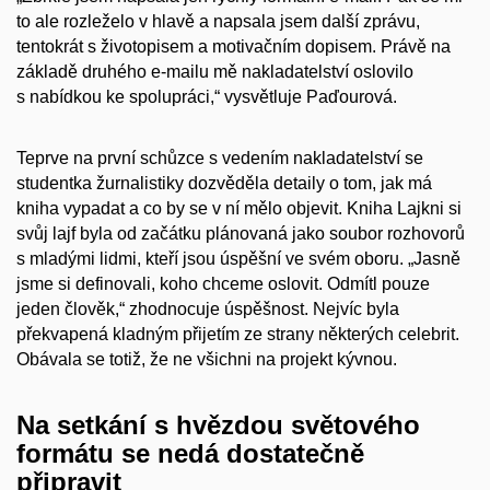
to ale rozleželo v hlavě a napsala jsem další zprávu,
tentokrát s životopisem a motivačním dopisem. Právě na
základě druhého e-mailu mě nakladatelství oslovilo
s nabídkou ke spolupráci,“ vysvětluje Paďourová.
Teprve na první schůzce s vedením nakladatelství se
studentka žurnalistiky dozvěděla detaily o tom, jak má
kniha vypadat a co by se v ní mělo objevit. Kniha Lajkni si
svůj lajf byla od začátku plánovaná jako soubor rozhovorů
s mladými lidmi, kteří jsou úspěšní ve svém oboru. „Jasně
jsme si definovali, koho chceme oslovit. Odmítl pouze
jeden člověk,“ zhodnocuje úspěšnost. Nejvíc byla
překvapená kladným přijetím ze strany některých celebrit.
Obávala se totiž, že ne všichni na projekt kývnou.
Na setkání s hvězdou světového
formátu se nedá dostatečně
připravit