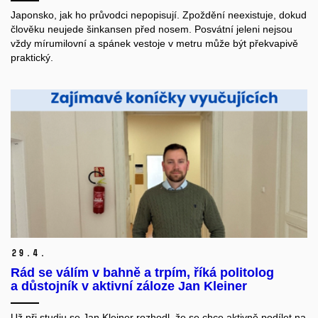
Japonsko, jak ho průvodci nepopisují. Zpoždění neexistuje, dokud
člověku
neujede
šinkansen
před nosem. Posvátní jeleni nejsou
vždy mírumilovní a spánek
vestoje
v metru může být překvapivě
praktický.
29.
4.
Rád se válím v bahně a trpím, říká politolog
a důstojník v aktivní záloze Jan Kleiner
Už při studiu se Jan Kleiner rozhodl, že se chce aktivně podílet na