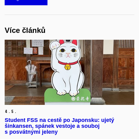
Více článků
4.
5.
Student FSS na cestě po Japonsku: ujetý
šinkansen, spánek vestoje a souboj
s posvátnými jeleny