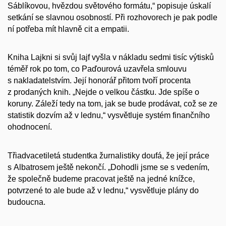
Sáblíkovou, hvězdou světového formátu,“ popisuje úskalí
setkání se slavnou osobností. Při rozhovorech je pak podle
ní potřeba mít hlavně cit a empatii.
Kniha Lajkni si svůj lajf vyšla v nákladu sedmi tisíc výtisků
téměř rok po tom, co Paďourová uzavřela smlouvu
s nakladatelstvím. Její honorář přitom tvoří procenta
z prodaných knih. „Nejde o velkou částku. Jde spíše o
koruny. Záleží tedy na tom, jak se bude prodávat, což se ze
statistik dozvím až v lednu,“ vysvětluje systém finančního
ohodnocení.
Třiadvacetiletá studentka žurnalistiky doufá, že její práce
s Albatrosem ještě nekončí. „Dohodli jsme se s vedením,
že společně budeme pracovat ještě na jedné knížce,
potvrzené to ale bude až v lednu,“ vysvětluje plány do
budoucna.