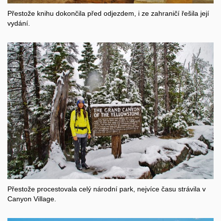
Přestože knihu dokončila před odjezdem, i ze zahraničí řešila její
vydání.
Přestože procestovala celý národní park, nejvíce času strávila v
Canyon Village.