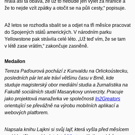
hrála asi ta obava, že už to nebude jen výlet za hranice a
že to nejde vzít zpátky a otočit se na půli cesty,“ popisuje.
Až letos se rozhodla sbalit se a odjet na tři měsíce pracovat
do Spojených států amerických. V národním parku
Yellowstone pak strávila celé léto. „Už teď vím, že se tam
v létě zase vrátím,“ zakončuje zasněně.
Medailon
Tereza Paďourová pochází z Kunvaldu na Orlickoústecku,
posledních pár let ale tráví většinu času v Brně, kde
studuje magisterský obor mediální studia a žurnalistika na
Fakultě sociálních studií Masarykovy univerzity. Pracuje
jako projektová manažerka ve společnosti
In2Greators
orientující se převážně na výrobu mobilních aplikací a
webových platforem.
Napsala knihu Lajkni si svůj lajf, která vyšla před měsícem