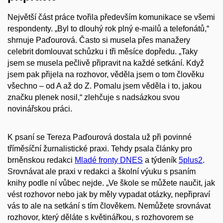
Největší část práce tvořila především komunikace se všemi
respondenty. „Byl to dlouhý rok plný e-mailů a telefonátů,“
shrnuje Paďourová. Často si musela přes manažery
celebrit domlouvat schůzku i tři měsíce dopředu. „Taky
jsem se musela pečlivě připravit na každé setkání. Když
jsem pak přijela na rozhovor, věděla jsem o tom člověku
všechno – od A až do Z. Pomalu jsem věděla i to, jakou
značku plenek nosil,“ zlehčuje s nadsázkou svou
novinářskou práci.
K psaní se Tereza Paďourová dostala už při povinné
tříměsíční žurnalistické praxi. Tehdy psala články pro
brněnskou redakci
Mladé fronty DNES
a týdeník
5plus2
.
Srovnávat ale praxi v redakci a školní výuku s psaním
knihy podle ní vůbec nejde. „Ve škole se můžete naučit, jak
vést rozhovor nebo jak by měly vypadat otázky, nepřipraví
vás to ale na setkání s tím člověkem. Nemůžete srovnávat
rozhovor, který děláte s květinářkou, s rozhovorem se