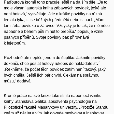
Paďourová kromě toho pracuje ještě na dalším díle. „Je to
moje vlastní autorská kniha zábavných povídek, ještě ale
není hotová,“ vysvětluje. Jde o krátké povídky na různá
témata týkající se běžných předmětů nebo situací. „Mám
tam třeba povídku o žárovce. Vždycky je to tak, že mě něco
napadne a během pěti minut to přepíšu,“ popisuje vznik
psaných příběhů. Svoje povídky pak přirovnává
k fejetonům.
Rozhodně ale nepíše jenom do šuplíku. Jakmile povídky
dokončí, chce poslat hotový rukopis do nakladatelství.
„Řekněme, že počet těch povídek zatím není takový, jaký
bych chtěla. Ještě jich pár chybí. Čekám na správnou
múzu,“ dodává.
Kromě práce na své knize také stihla napomoct vzniku
knihy Stanislava Gálika, absolventa psychologie na
Filozofické fakultě Masarykovy univerzity. „Protože Standu
znám už pět let a vím, jak dovede motivovat a inspirovat