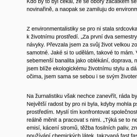
Kdo by to byl čekal, že se obory začátkem se
novinařině, a naopak se zamiluju do environ
Z environmentalistiky se pro ni stala srdcovka
k životnímu prostředí. „Za první dva semestry
návyky. Převzala jsem za svůj život velkou z
samotné. Jaké si to udělám, takové to mám. V
sebemenší banalita jako oblékání, doprava,
jsem blíže ekologickému životnímu stylu a d
očima, jsem sama se sebou i se svým životem 
Na žurnalistiku však nechce zanevřít, ráda by
Největší radost by pro ni byla, kdyby mohla p
prostředím. Myslí tím konfrontovat společnost 
reálně měnit a pracovat s nimi. „Týká se to n
emisí, kácení stromů, těžba fosilních paliv, zn
používání chemických látek, takzvaná fast fa