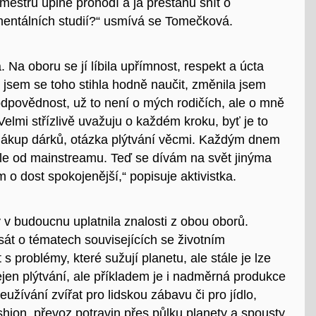
mestru úplně prohodí a já přestanu snít o
mentálních studií?“ usmívá se Tomečková.
. Na oboru se jí líbila upřímnost, respekt a úcta
 jsem se toho stihla hodně naučit, změnila jsem
odpovědnost, už to není o mých rodičích, ale o mně
elmi střízlivě uvažuju o každém kroku, byť je to
 nákup dárků, otázka plýtvání věcmi. Každým dnem
ále od mainstreamu. Teď se dívám na svět jinýma
o dost spokojenější,“ popisuje aktivistka.
 v budoucnu uplatnila znalosti z obou oborů.
sát o tématech souvisejících se životním
s problémy, které sužují planetu, ale stále je lze
ejen plýtvání, ale příkladem je i nadměrná produkce
eužívání zvířat pro lidskou zábavu či pro jídlo,
shion, převoz potravin přes půlku planety a spousty