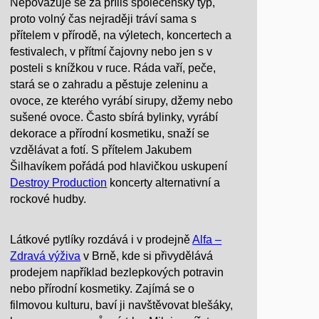
Nepovažuje se za příliš společenský typ,
proto volný čas nejraději tráví sama s
přítelem v přírodě, na výletech, koncertech a
festivalech, v přítmí čajovny nebo jen s v
posteli s knížkou v ruce. Ráda vaří, peče,
stará se o zahradu a pěstuje zeleninu a
ovoce, ze kterého vyrábí sirupy, džemy nebo
sušené ovoce. Často sbírá bylinky, vyrábí
dekorace a přírodní kosmetiku, snaží se
vzdělávat a fotí. S přítelem Jakubem
Šilhavíkem pořádá pod hlavičkou uskupení
Destroy Production
koncerty alternativní a
rockové hudby.
Látkové pytlíky rozdává i v prodejně
Alfa –
Zdravá výživa
v Brně, kde si přivydělává
prodejem například bezlepkových potravin
nebo přírodní kosmetiky. Zajímá se o
filmovou kulturu, baví ji navštěvovat blešáky,