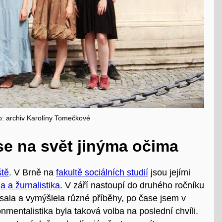
o: archiv Karolíny Tomečkové
se na svět jinýma očima
ště
. V Brně na
fakultě sociálních studií
jsou jejími
a a žurnalistika
. V září nastoupí do druhého ročníku
sala a vymýšlela různé příběhy, po čase jsem v
nmentalistika byla taková volba na poslední chvíli.