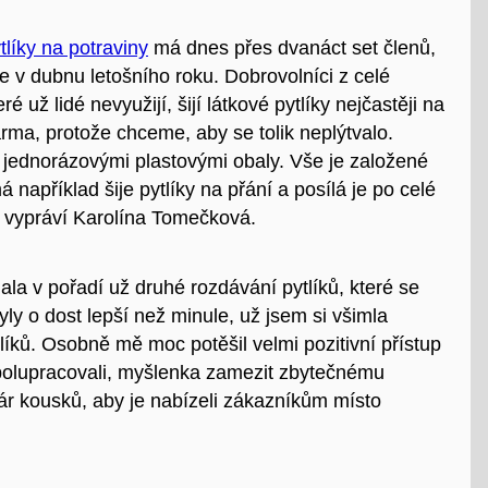
líky na potraviny
má dnes přes dvanáct set členů,
e v dubnu letošního roku. Dobrovolníci z celé
ré už lidé nevyužijí, šijí látkové pytlíky nejčastěji na
ma, protože chceme, aby se tolik neplýtvalo.
í jednorázovými plastovými obaly. Vše je založené
například šije pytlíky na přání a posílá je po celé
“ vypráví Karolína Tomečková.
la v pořadí už druhé rozdávání pytlíků, které se
ly o dost lepší než minule, už jsem si všimla
líků. Osobně mě moc potěšil velmi pozitivní přístup
spolupracovali, myšlenka zamezit zbytečnému
 pár kousků, aby je nabízeli zákazníkům místo