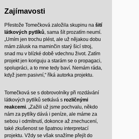
Zajímavosti
Přestože Tomečková založila skupinu na
šití
látkových pytlíků
, sama šít prozatím neumí.
„Umím jen trochu plést, ale už nějakou dobu
mám zálusk na maminčin starý šicí stroj,
snad mu v blízké době vdechnu život. Zatím
projekt jen koriguju a starám se o propagaci,
spolupráci, a to mne tedy baví. Nemám ráda,
když jsem pasivní,“ říká autorka projektu.
Tomečková se s dobrovolníky při rozdávání
látkových pytlíků setkává s
rozličnými
reakcemi
. „Zažili už jsme pochvalu, někdo
nám za pytlíky dává i peníze, ale máme za
sebou i odmítnutí, dokonce až znechucení,
také zkušenost se špatnou interpretací
projektu. Vždy se však snažíme přejít do