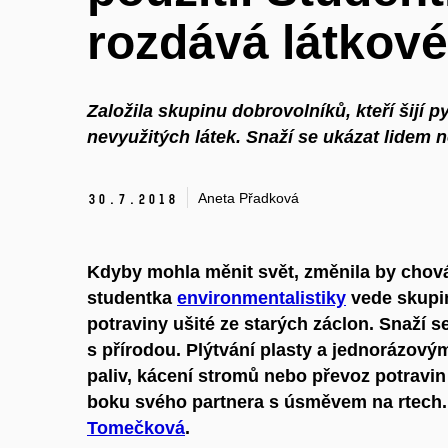
rozdává látkové
Založila skupinu dobrovolníků, kteří šijí py
nevyužitých látek. Snaží se ukázat lidem 
Aneta Přadková
30.
7.
2018
Kdyby mohla měnit svět, změnila by chová
studentka
environmentalistiky
vede skupin
potraviny ušité ze starých záclon. Snaží se,
s přírodou. Plýtvání plasty a jednorázovým
paliv, kácení stromů nebo převoz potravin 
boku svého partnera s úsměvem na rtech. 
Tomečková
.