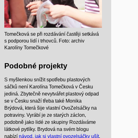
Tomečková se při rozdávání častěji setkává
s podporou lidí i trhovců. Foto: archiv
Karolíny Tomečkové
Podobné projekty
S myšlenkou snížit spotřebu plastových
sáčků není Karolína Tomečková v Česku
jediná. Zbytečně nevytvářet plastový odpad
se v Česku snaží třeba také Monika
Brýdová, která šije vlastní OvoZelsáčky na
potraviny. Vyrábí je ze starých záclon,
podobně jako lidé ze skupiny Rozdáváme
látkové pytlíky. Brydová na svém blogu
nabízí
návod, jak si vlastní ovozelsáčky ušít
.