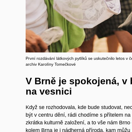
První rozdávání látkových pytlíků se uskutečnilo letos v č
archiv Karolíny Tomečkové
V Brně je spokojená, v
na vesnici
Když se rozhodovala, kde bude studovat, nech
být v centru dění, rádi chodíme s přítelem na
zkrátka kulturně založení, a to vše nám Brn
kolem Brna je i nádherná příroda, kam můžu utí