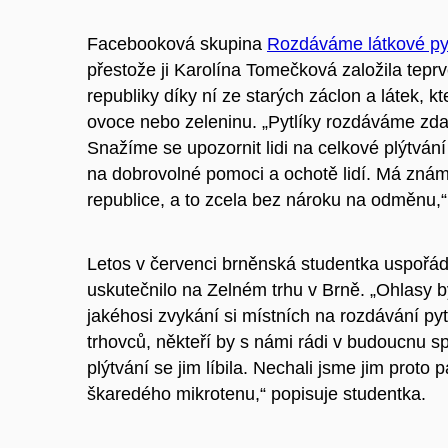
Facebooková skupina
Rozdáváme látkové pyt
přestože ji Karolína Tomečková založila teprv
republiky díky ní ze starých záclon a látek, kte
ovoce nebo zeleninu. „Pytlíky rozdáváme zdar
Snažíme se upozornit lidi na celkové plýtván
na dobrovolné pomoci a ochotě lidí. Má známá 
republice, a to zcela bez nároku na odměnu,
Letos v červenci brněnská studentka uspořáda
uskutečnilo na Zelném trhu v Brně. „Ohlasy by
jakéhosi zvykání si místních na rozdávání pyt
trhovců, někteří by s námi rádi v budoucnu 
plýtvání se jim líbila. Nechali jsme jim proto
škaredého mikrotenu,“ popisuje studentka.