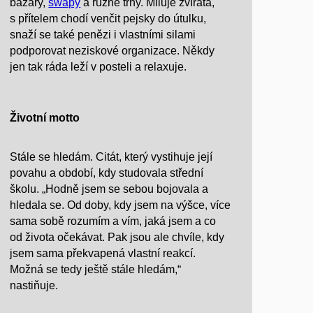
bazary,
swapy
a různé trhy. Miluje zvířata,
s přítelem chodí venčit pejsky do útulku,
snaží se také penězi i vlastními silami
podporovat neziskové organizace. Někdy
jen tak ráda leží v posteli a relaxuje.
Životní motto
Stále se hledám. Citát, který vystihuje její
povahu a období, kdy studovala střední
školu. „Hodně jsem se sebou bojovala a
hledala se. Od doby, kdy jsem na výšce, více
sama sobě rozumím a vím, jaká jsem a co
od života očekávat. Pak jsou ale chvíle, kdy
jsem sama překvapená vlastní reakcí.
Možná se tedy ještě stále hledám,“
nastiňuje.