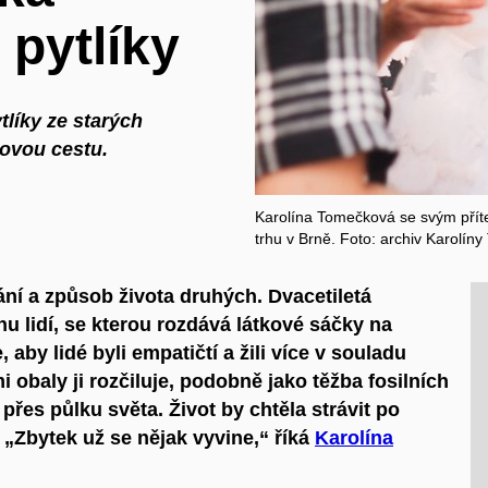
 pytlíky
tlíky ze starých
novou cestu.
Karolína Tomečková se svým příte
trhu v Brně. Foto: archiv Karolín
ní a způsob života druhých. Dvacetiletá
u lidí, se kterou rozdává látkové sáčky na
 aby lidé byli empatičtí a žili více v souladu
i obaly ji rozčiluje, podobně jako těžba fosilních
přes půlku světa. Život by chtěla strávit po
„Zbytek už se nějak vyvine,“ říká
Karolína