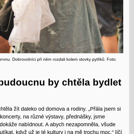
ervnu. Dobrovolníci při něm rozdali kolem stovky pytlíků. Foto:
 budoucnu by chtěla bydlet
těla žít daleko od domova a rodiny. „Přála jsem si
 koncerty, na různé výstavy, přednášky, jsme
o dokáže nabídnout. A abych nezapomněla, všude
kat, když už je té kultury i na mě trochu moc,“ líčí