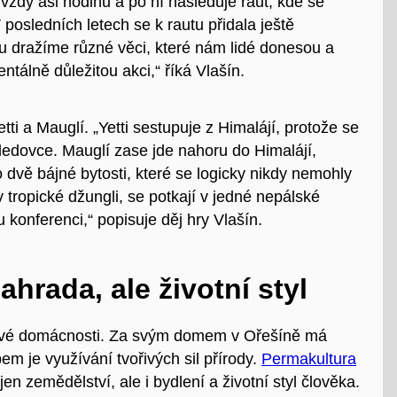
vždy asi hodinu a po ní následuje raut, kde se
 V posledních letech se k rautu přidala ještě
u dražíme různé věci, které nám lidé donesou a
álně důležitou akci,“ říká Vlašín.
tti a Mauglí. „Yetti sestupuje z Himalájí, protože se
 ledovce. Mauglí zase jde nahoru do Himalájí,
o dvě bájné bytosti, které se logicky nikdy nemohly
v tropické džungli, se potkají v jedné nepálské
 konferenci,“ popisuje děj hry Vlašín.
ahrada, ale životní styl
e své domácnosti. Za svým domem v Ořešíně má
em je využívání tvořivých sil přírody.
Permakultura
jen zemědělství, ale i bydlení a životní styl člověka.