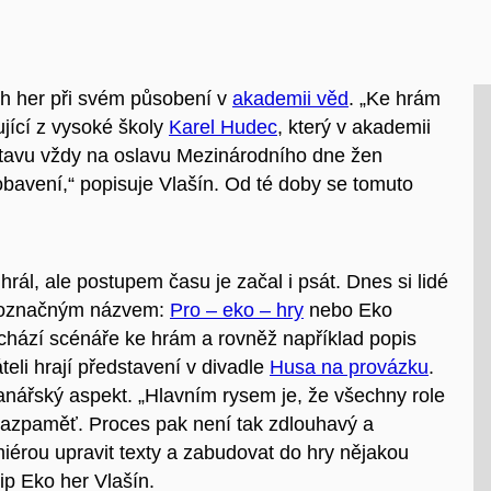
ích her při svém působení v
akademii věd
. „Ke hrám
jící z vysoké školy
Karel Hudec
, který v akademii
stavu vždy na oslavu Mezinárodního dne žen
obavení,“ popisuje Vlašín. Od té doby se tomuto
rál, ale postupem času je začal i psát. Dnes si lidé
ednoznačným názvem:
Pro – eko – hry
nebo Eko
achází scénáře ke hrám a rovněž například popis
áteli hrají představení v divadle
Husa na provázku
.
nářský aspekt. „Hlavním rysem je, že všechny role
nazpaměť. Proces pak není tak zdlouhavý a
iérou upravit texty a zabudovat do hry nějakou
cip Eko her Vlašín.