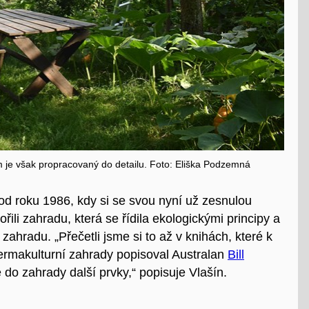
je však propracovaný do detailu. Foto: Eliška Podzemná
od roku 1986, kdy si se svou nyní už zesnulou
ili zahradu, která se řídila ekologickými principy a
 zahradu. „Přečetli jsme si to až v knihách, které k
ermakulturní zahrady popisoval Australan
Bill
me do zahrady další prvky,“ popisuje Vlašín.