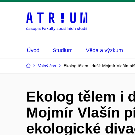
Úvod
Studium
Věda a výzkum
Volný čas
Ekolog tělem i duší: Mojmír Vlašín p
Ekolog tělem i d
Mojmír Vlašín p
ekologické diva