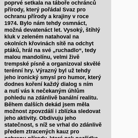
poprvé setkala na táboře ochránců
přírody, který pořádal Svaz pro
ochranu přírody a krajiny v roce
1974. Bylo nám tehdy osmnáct,
možná devatenáct let. Vysoký, štíhlý
kluk v zeleném natahoval na
okolních křovinách sítě na odchyt
ptáků, hrál na své „ruchadlo“, tedy
malou mandolínu, velmi živě
trempské písně a organizoval skvělé
terénní hry. Výrazný byl už tehdy
jeho ironický smysl pro humor, který
dodnes koření každý dialog s ním
a nutí vás k nečekaným úhlům
pohledu na zdánlivě banální realitu.
Během dalších dekád jsem měla
možnost zpovzdálí i zblízka sledovat
jeho aktivity. Obdivuju jeho
statečnost, s níž se vrhal do zdánlivě
předem ztracených kauz pro