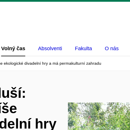
Volný čas
Absolventi
Fakulta
O nás
íše ekologické divadelní hry a má permakulturní zahradu
uší:
íše
delní hry