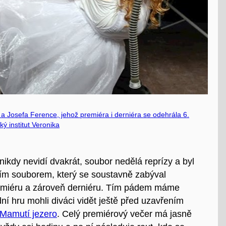
a Josefa Ference, jehož premiéra i derniéra se odehrála 6.
ý institut Veronika
nikdy nevidí dvakrát, soubor nedělá reprízy a byl
ním souborem, který se soustavně zabýval
remiéru a zároveň derniéru. Tím pádem máme
í hru mohli diváci vidět ještě před uzavřením
Mamutí jezero
. Celý premiérový večer má jasně