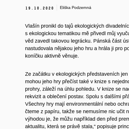
Eliška Podzemná
19.
10.
2020
Vlašín pronikl do tajů ekologických divadeln
s ekologickou tematikou mě přivedl můj vyuču
věd zavedl takovou legrácku. Pánská část ú
nastudovala nějakou jeho hru a hrála ji pro p
koníčku aktivně věnuje.
Ze začátku v ekologických představeních jen h
mohou jeho hry přečíst také v knize s nej
prohry, záleží na úhlu pohledu. V knize se n
rekvizit a oblečení postav. Spolu s dalšími př
Všechny hry mají environmentální nebo ochra
čteme z papíru, takže se nemusíme nic učit 
výhodou je, že můžu například den před prem
aktualitu, která se právě stala,“ popisuje prin