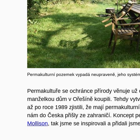
Permakulturní pozemek vypadá neupraveně, jeho systém 
Permakultuře se ochránce přírody věnuje už 
manželkou dům v Ořešíně koupili. Tehdy vytvoř
až po roce 1989 zjistili, že mají permakulturní
nám do Česka přišly ze zahraničí. Koncept p
Mollison
, tak jsme se inspirovali a přidali js