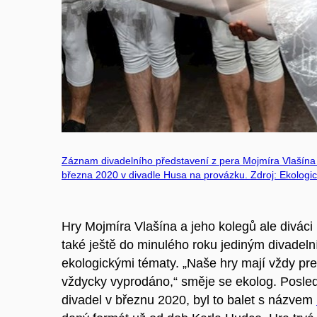
Záznam divadelního představení z pera Mojmíra Vlašína 
března 2020 v divadle Husa na provázku. Zdroj: Ekologick
Hry Mojmíra Vlašína a jeho kolegů ale diváci 
také ještě do minulého roku jediným divadel
ekologickými tématy. „Naše hry mají vždy p
vždycky vyprodáno,“ směje se ekolog. Posledn
divadel v březnu 2020, byl to balet s názvem