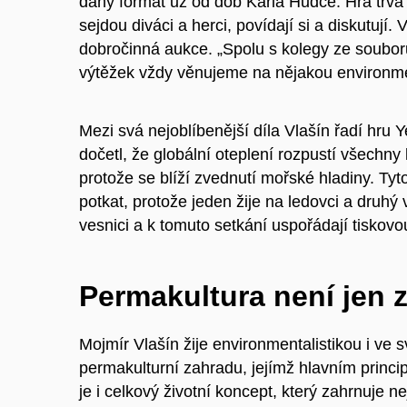
daný formát už od dob Karla Hudce. Hra trvá 
sejdou diváci a herci, povídají si a diskutují.
dobročinná aukce. „Spolu s kolegy ze soubor
výtěžek vždy věnujeme na nějakou environment
Mezi svá nejoblíbenější díla Vlašín řadí hru Ye
dočetl, že globální oteplení rozpustí všechny
protože se blíží zvednutí mořské hladiny. Tyt
potkat, protože jeden žije na ledovci a druhý 
vesnici a k tomuto setkání uspořádají tiskovou
Permakultura není jen z
Mojmír Vlašín žije environmentalistikou i v
permakulturní zahradu, jejímž hlavním princip
je i celkový životní koncept, který zahrnuje ne