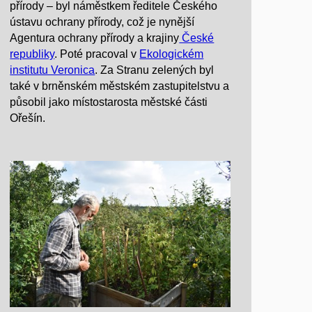
přírody – byl náměstkem ředitele Českého
ústavu ochrany přírody, což je nynější
Agentura ochrany přírody a krajiny
České
republiky
. Poté pracoval v
Ekologickém
institutu Veronica
. Za Stranu zelených byl
také v brněnském městském zastupitelstvu a
působil jako místostarosta městské části
Ořešín.