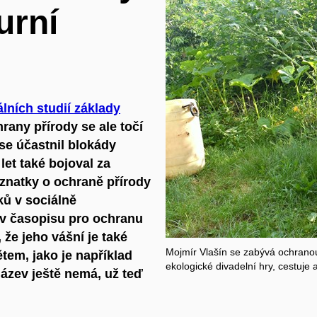
urní
lních studií
základy
rany přírody se ale točí
 se účastnil blokády
et také bojoval za
znatky o ochraně přírody
ků v sociálně
v časopisu pro ochranu
, že jeho vášní je také
Mojmír Vlašín se zabývá ochranou 
em, jako je například
ekologické divadelní hry, cestuj
Název ještě nemá, už teď