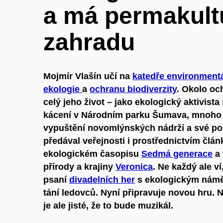
a má permakult
zahradu
Mojmír Vlašín učí na
katedře environmentá
ekologie
a
ochranu biodiverzity
. Okolo och
celý jeho život – jako ekologický aktivista
kácení v Národním parku Šumava, mnoho l
vypuštění novomlýnských nádrží a své po
předával veřejnosti i prostřednictvím člán
ekologickém časopisu
Sedmá generace
a 
přírody a krajiny
Veronica
. Ne každý ale ví
psaní
divadelních her
s ekologickým námět
tání ledovců. Nyní připravuje novou hru. 
je ale jisté, že to bude muzikál.