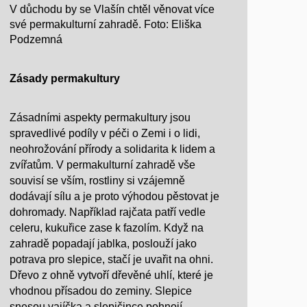
V důchodu by se Vlašín chtěl věnovat více
své permakulturní zahradě. Foto: Eliška
Podzemná
Zásady permakultury
Zásadními aspekty permakultury jsou
spravedlivé podíly v péči o Zemi i o lidi,
neohrožování přírody a solidarita k lidem a
zvířatům. V permakulturní zahradě vše
souvisí se vším, rostliny si vzájemně
dodávají sílu a je proto výhodou pěstovat je
dohromady. Například rajčata patří vedle
celeru, kukuřice zase k fazolím. Když na
zahradě popadají jablka, poslouží jako
potrava pro slepice, stačí je uvařit na ohni.
Dřevo z ohně vytvoří dřevěné uhlí, které je
vhodnou přísadou do zeminy. Slepice
snesou vajíčka a slepičince pohnojí