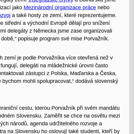
izací jako
Mezinárodní organizace práce
nebo
ozvoj
a také hosty ze zemí, které reprezentujeme.
e střední a východní Evropě dělají pro snížení
ými delegáty z Německa jsme zase organizovali
ní době,“ popisuje program své mise Porvažník.
 zemí je podle Porvažníka více otevřená než v
 fungují, delegáti na mládežnické úrovni často
ontaktovali zástupci z Polska, Maďarska a Česka,
 že bychom mohli spolupracovat,“ dodává slovenský
raniční cestu, kterou Porvažník při svém mandátu
 rodném Slovensku. Zaměřit se chce na osvětu mezi
ných národů, agenda udržitelného rozvoje a
 na Slovensku ho oslovují také studenti, kteří by