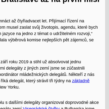
ct až čtyřiadvacet let. Přijímací řízení na
em musel zaslat svůj životopis, agendu, které bych
 jazyce na jedno z témat o udržitelném rozvoji,“
lala výběrová komise nejlepších pět zájemců, se
.
září roku 2019 a stihl už absolvovat jednu
mi delegáty z jiných zemí jsme se zúčastnili
oordinátor mládežnických delegátů. Někteří z nás
ká delegát, který strávil tři týdny na
základně
New Yorku.
u s dalšími delegáty organizoval doprovodné akce
legáty zemí
Visegrádské čtyřky
a Bulharska jsme