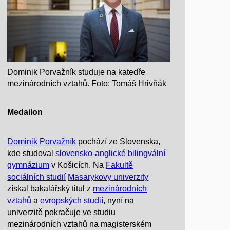
Dominik Porvažník studuje na katedře
mezinárodních vztahů. Foto: Tomáš Hrivňák
Medailon
Dominik Porvažník
pochází ze Slovenska,
kde studoval
slovensko-anglické bilingvální
gymnázium
v Košicích. Na
Fakultě
sociálních studií
Masarykovy univerzity
získal bakalářský titul z
mezinárodních
vztahů
a
evropských studií
, nyní na
univerzitě pokračuje ve studiu
mezinárodních vztahů na magisterském