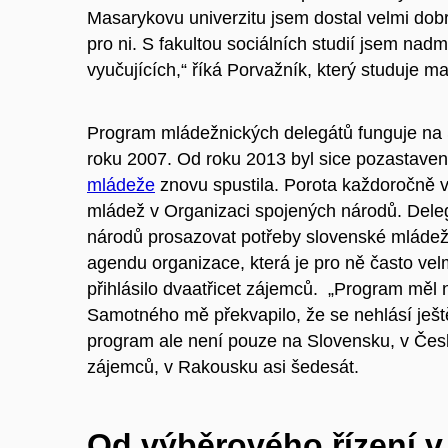
Masarykovu univerzitu jsem dostal velmi dobr
pro ni. S fakultou sociálních studií jsem n
vyučujících,“ říká Porvažník, který studuje 
Program mládežnických delegátů funguje na
roku 2007. Od roku 2013 byl sice pozastaven
mládeže
znovu spustila. Porota každoročně v
mládež v Organizaci spojených národů. Dele
národů prosazovat potřeby slovenské mládeže
agendu organizace, která je pro ně často vel
přihlásilo dvaatřicet zájemců. „Program měl n
Samotného mě překvapilo, že se nehlásí ješt
program ale není pouze na Slovensku, v Česku
zájemců, v Rakousku asi šedesát.
Od výběrového řízení v 