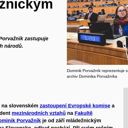
ežnickým
 Porvažník zastupuje
ch národů.
Dominik Porvažník reprezentuje s
archiv Dominika Porvažníka
áž na slovenském
zastoupení Evropské komise
a
udent
mezinárodních vztahů
na
Fakultě
ominik Porvažník
je od září mládežnickým