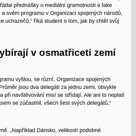
 pořádal přednášky o mediální gramotnosti a fake
obě a svém programu v Organizaci spojených národů,
íce uchazečů,“ říká student o tom, jak by chtěl svůj
bírají v osmatřiceti zemí
ogramu vyšlou, se různí. Organizace spojených
Průměr jsou dva delegáti za jednu zemi, obvykle
při navštěvování misí se střídají. Ale ani to neplatí
 jsem se zúčastnil, všech šest svých delegátů,“
země. „Například Dánsko, velikostí podobné