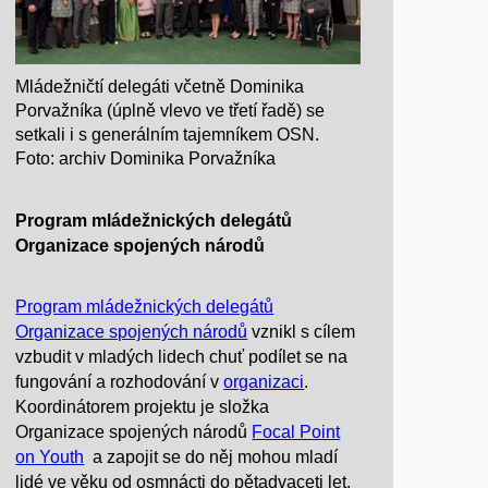
Mládežničtí delegáti včetně Dominika
Porvažníka (úplně vlevo ve třetí řadě) se
setkali i s generálním tajemníkem OSN.
Foto: archiv Dominika Porvažníka
Program mládežnických delegátů
Organizace spojených národů
Program mládežnických delegátů
Organizace spojených národů
vznikl s cílem
vzbudit v mladých lidech chuť podílet se na
fungování a rozhodování v
organizaci
.
Koordinátorem projektu je složka
Organizace spojených národů
Focal Point
on Youth
a zapojit se do něj mohou mladí
lidé ve věku od osmnácti do pětadvaceti let.