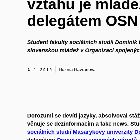
vztahů je mlád
delegátem OSN
Student fakulty sociálních studií Dominik
slovenskou mládež v Organizaci spojený
Helena Havranová
4.
1.
2019
Dorozumí se devíti jazyky, absolvoval st
věnuje se dezinformacím a fake news. St
sociálních studií
Masarykovy univerzity
D