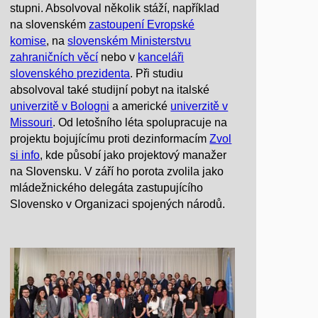
stupni. Absolvoval několik stáží, například
na slovenském
zastoupení Evropské
komise
, na
slovenském Ministerstvu
zahraničních věcí
nebo v
kanceláři
slovenského prezidenta
. Při studiu
absolvoval také studijní pobyt na italské
univerzitě v Bologni
a americké
univerzitě v
Missouri
. Od letošního léta spolupracuje na
projektu bojujícímu proti dezinformacím
Zvol
si info
, kde působí jako projektový manažer
na Slovensku. V září ho porota zvolila jako
mládežnického delegáta zastupujícího
Slovensko v Organizaci spojených národů.