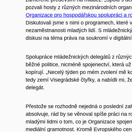
pozvali hosty z různých mezinárodních organ
Organizace pro hospodářskou spolupráci a r
Diskutovali jsme s nimi o programech, které v
nezaměstnanosti mladých lidí. S mládežnick
diskusi na téma práva na soukromí v digitál
Spolupráce mládežnických delegátů z různých
běžné politice, nicméně spojenectví, která už
kopírují. „Necelý týden po mém zvolení mě k
tedy zemí Visegrádské čtyřky, a nabídli mi,
delegát.
Přestože se rozhodně nejedná o poslední zah
absolvuje, rád by se věnoval spíše práci na
mladými lidmi o tom, co je Organizace spoje
mediální gramotnost. Kromě Evropského centra