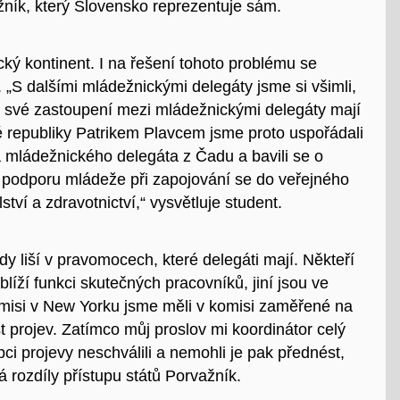
žník, který Slovensko reprezentuje sám.
ký kontinent. I na řešení tohoto problému se
. „S dalšími mládežnickými delegáty jsme si všimli,
é, své zastoupení mezi mládežnickými delegáty mají
 republiky Patrikem Plavcem jsme proto uspořádali
a mládežnického delegáta z Čadu a bavili se o
 podporu mládeže při zapojování se do veřejného
lství a zdravotnictví,“ vysvětluje student.
 liší v pravomocech, které delegáti mají. Někteří
blíží funkci skutečných pracovníků, jiní jsou ve
isi v New Yorku jsme měli v komisi zaměřené na
st projev. Zatímco můj proslov mi koordinátor celý
ci projevy neschválili a nemohli je pak přednést,
á rozdíly přístupu států Porvažník.