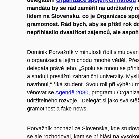
delegátem
Organizace spojených národů
z
mandátu by se rád zaměřil na udržitelný 
lidem na Slovensku, co je Organizace spoj
gramotnost. Rád bych, aby se příští rok 
nepřihlásilo dvaatřicet zájemců, ale aspoň 
Dominik Porvažník v minulosti řídil simulov
o organizaci a jejím chodu mnohé věděl. Pře
delegáta právě jeho. „Spolu se mnou se přihlá
a studují prestižní zahraniční univerzity. Mys
navrhnul,“ říká student. Svou roli při výběru
věnovat se
Agendě 2030
, programu Organiza
udržitelného rozvoje. Delegát si jako svá stě
gramotnost a fake news.
Porvažník pochází ze Slovenska, kde studov
se ale rozhodoval, kam se přihlásí na vysoko