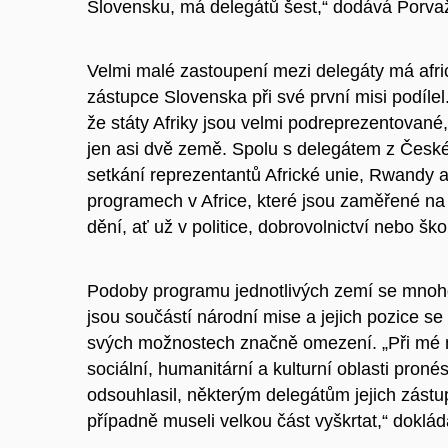
Slovensku, má delegátů šest,“ dodává Porva
Velmi malé zastoupení mezi delegáty má afric
zástupce Slovenska při své první misi podílel
že státy Afriky jsou velmi podreprezentovan
jen asi dvě země. Spolu s delegátem z České
setkání reprezentantů Africké unie, Rwandy 
programech v Africe, které jsou zaměřené na
dění, ať už v politice, dobrovolnictví nebo ško
Podoby programu jednotlivých zemí se mnohdy
jsou součástí národní mise a jejich pozice se 
svých možnostech značně omezení. „Při mé m
sociální, humanitární a kulturní oblasti proné
odsouhlasil, některým delegátům jejich zástup
případně museli velkou část vyškrtat,“ doklád