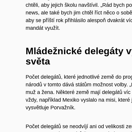
chtěli, aby jejich školu navštívil. „Rád bych
news, ale také bych jim chtěl říct něco o s
aby se příští rok přihlásilo alespoň dvakrát v
mandát využít.
Mládežnické delegáty vy
světa
Počet delegátů, které jednotlivé země do pr
národů v tomto dává státům možnost volby. „
muž a žena. Některé země mají delegátů víc a 
vždy, například Mexiko vyslalo na misi, které
vysvětluje Porvažník.
Počet delegátů se neodvíjí ani od velikosti 