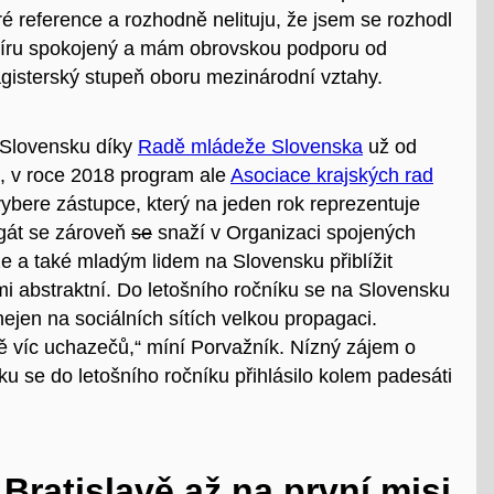
é reference a rozhodně nelituju, že jsem se rozhodl
admíru spokojený a mám obrovskou podporu od
magisterský stupeň oboru mezinárodní vztahy.
 Slovensku díky
Radě mládeže Slovenska
už od
, v roce 2018 program ale
Asociace krajských rad
ybere zástupce, který na jeden rok reprezentuje
gát se zároveň
se
snaží v Organizaci spojených
 a také mladým lidem na Slovensku přiblížit
mi abstraktní. Do letošního ročníku se na Slovensku
ejen na sociálních sítích velkou propagaci.
ě víc uchazečů,“ míní Porvažník. Nízný zájem o
 se do letošního ročníku přihlásilo kolem padesáti
Bratislavě až na první misi