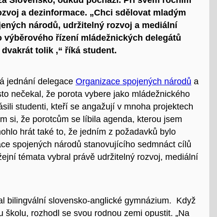
a Slovensko, odkud pochází. Při svém ročním
rozvoj a dezinformace. „Chci sdělovat mladým
ených národů, udržitelný rozvoj a mediální
do výběrového řízení mládežnických delegátů
dvakrát tolik ,“ říká student.
aná jednání delegace
Organizace spojených národů
a
sto nečekal, že porota vybere jako mládežnického
sili studenti, kteří se angažují v mnoha projektech
lím si, že porotcům se líbila agenda, kterou jsem
 mohlo hrát také to, že jedním z požadavků bylo
ce spojených národů stanovujícího sedmnáct cílů
žejní témata vybral právě udržitelný rozvoj, mediální
al bilingvální slovensko-anglické gymnázium. Když
u školu, rozhodl se svou rodnou zemi opustit. „Na