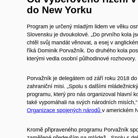
do New Yorku
Program je určený mladým lidem ve věku osmná
Slovensku je dvoukolové. „Do prvního kola js
chtěl svůj mandát věnovat, a esej v anglickém
říká Dominik Porvažník. Do druhého kola pos
kterými vedla osobní půlhodinové rozhovory
Porvažník je delegátem od září roku 2018 do 
zahraniční misi. „Spolu s dalšími mládežnický
programu, který pro nás organizoval hlavní k
také vypomáhali na svých národních misích,“ ří
Organizace spojených národů
v americkém 
Kromě připraveného programu Porvažník spol
zaměřené především na mládež. „Spolu s de