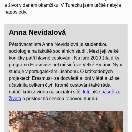
a život v daném okamžiku. V Turecku jsem určitě nebyla
naposledy.
Anna Nevídalová
Pětadvacetiletá Anna Nevídalová je studentkou
sociologie na fakultě sociálních studií. Mezi její velké
koníčky patří hlavně cestování. Na jaře 2019 žila díky
programu Erasmus+ pět měsíců ve Velké Británii. Nyní
studuje v portugalském Lisabonu. O krátkodobých
projektech Erasmus+ se dozvěděla loni v létě a už se
účastnila celkem čtyř. Kromě cestování také ráda
natáčí krátká videa na sociální sítě,
fotí
, píše
básně ze
života
a poslouchá českou rapovou hudbu.