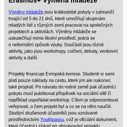
Erasmus+ Výměna mládeže
Výměny mládeže
jsou krátkodobé pobyty v zahraničí
trvající od 5 do 21 dnů, které umožňují skupinám
mladých lidí z různých zemí pracovat na společných
projektech a aktivitách. Výměny mládeže se
uskutečňují mimo školní prostředí, jedná se
o neformální způsob výuky. Součástí jsou různé
aktivity, jako jsou workshopy, cvičení, debaty, venkovní
aktivity a další.
Projekty financuje Evropská komise. Studenti si sami
platí pouze náklady na cestu, které jim ale nakonec
také proplatí. Po návratu do rodné země pak účastníci
pobytu musí publikovat příspěvek na sociální sítě či
například uspořádat workshop. Cílem je odprezentovat
veřejnosti, o čem projekt byl a co se na něm naučili.
Studijní zkušenosti účastníků jsou uznávané
prostřednictvím
Youthpassu
, což je oficiální dokument,
který účastníci získají po absolvování projektu