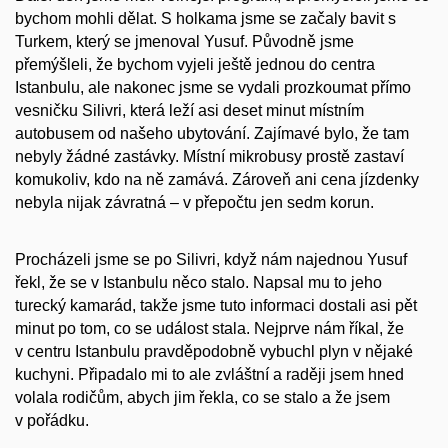
bychom mohli dělat. S holkama jsme se začaly bavit s
Turkem, který se jmenoval Yusuf. Původně jsme
přemýšleli, že bychom vyjeli ještě jednou do centra
Istanbulu, ale nakonec jsme se vydali prozkoumat přímo
vesničku Silivri, která leží asi deset minut místním
autobusem od našeho ubytování. Zajímavé bylo, že tam
nebyly žádné zastávky. Místní mikrobusy prostě zastaví
komukoliv, kdo na ně zamává. Zároveň ani cena jízdenky
nebyla nijak závratná – v přepočtu jen sedm korun.
Procházeli jsme se po Silivri, když nám najednou Yusuf
řekl, že se v Istanbulu něco stalo. Napsal mu to jeho
turecký kamarád, takže jsme tuto informaci dostali asi pět
minut po tom, co se událost stala. Nejprve nám říkal, že
v centru Istanbulu pravděpodobně vybuchl plyn v nějaké
kuchyni. Připadalo mi to ale zvláštní a raději jsem hned
volala rodičům, abych jim řekla, co se stalo a že jsem
v pořádku.