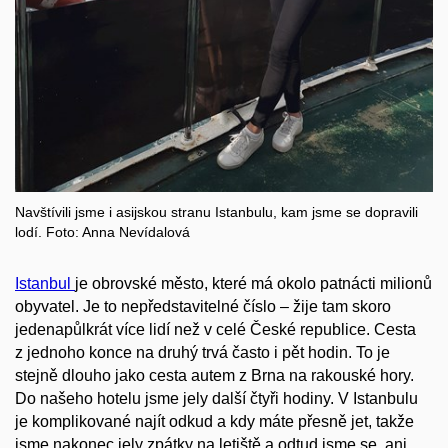
Navštívili jsme i asijskou stranu Istanbulu, kam jsme se dopravili
lodí. Foto: Anna Nevídalová
Istanbul
je obrovské město, které má okolo patnácti milionů
obyvatel. Je to nepředstavitelné číslo – žije tam skoro
jedenapůlkrát více lidí než v celé České republice. Cesta
z jednoho konce na druhý trvá často i pět hodin. To je
stejně dlouho jako cesta autem z Brna na rakouské hory.
Do našeho hotelu jsme jely další čtyři hodiny. V Istanbulu
je komplikované najít odkud a kdy máte přesně jet, takže
jsme nakonec jely zpátky na letiště a odtud jsme se, ani