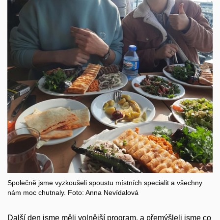
Společně jsme vyzkoušeli spoustu místních specialit a všechny
nám moc chutnaly. Foto: Anna Nevídalová
Další den jsme měli volnější program, a přemýšleli jsme co