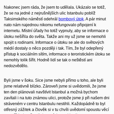
Nakonec jsem ráda, že jsem to udělala. Ukázalo se totiž,
že se na jedné z nejrušnějších ulic Istanbulu poblíž
Taksimského náměstí odehrál
bombový útok
. A pár minut
nato nám najednou nikomu nefungovalo připojení k
internetu. Místní úřady ho totiž vypnuly, aby se informace o
útoku nešířila do světa. Takže ani my už jsme se nemohli
spojit s rodinami. Informace o útoku se ale do světových
médií dostaly o něco později i tak. Tím, že byl odepřený
přístup k sociálním sítím, informace o teroristickém útoku se
nemohly tolik šířit. Hodně lidí se tak o neštěstí ani
nedozvědělo.
Byli jsme v šoku. Sice jsme nebyli přímo u toho, ale byli
jsme relativně blízko. Zároveň jsme si uvědomili, že jsme
ten den plánovali navštívit Istanbul a možná bychom
zavítali i na tuto známou ulici, protože jsme ji při našem dni
stráveném v centru Istanbulu nestihli. Každopádně to byl
otřesný zážitek a člověk si v tu chvíli uvědomí spoustu věcí