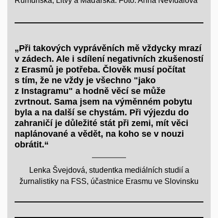
Rumunska, Litvy a Maďarska. Foto: Anna Nevídalová
„Při takových vyprávěních mě vždycky mrazí
v zádech. Ale i sdílení negativních zkušeností
z Erasmů je potřeba. Člověk musí počítat
s tím, že ne vždy je všechno "jako
z Instagramu" a hodně věcí se může
zvrtnout. Sama jsem na výměnném pobytu
byla a na další se chystám. Při výjezdu do
zahraničí je důležité stát při zemi, mít věci
naplánované a vědět, na koho se v nouzi
obrátit.“
Lenka Švejdová, studentka mediálních studií a
žurnalistiky na FSS, účastnice Erasmu ve Slovinsku