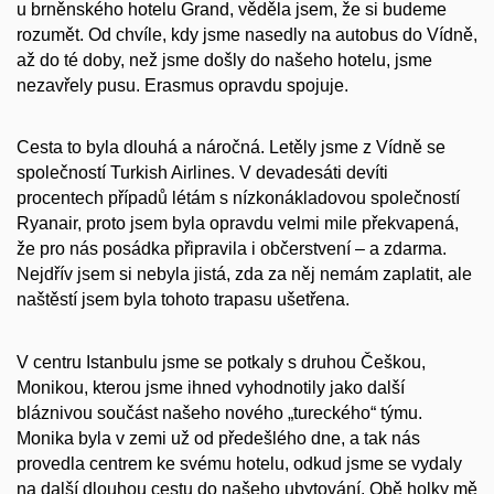
u brněnského hotelu Grand, věděla jsem, že si budeme
rozumět. Od chvíle, kdy jsme nasedly na autobus do Vídně,
až do té doby, než jsme došly do našeho hotelu, jsme
nezavřely pusu. Erasmus opravdu spojuje.
Cesta to byla dlouhá a náročná. Letěly jsme z Vídně se
společností Turkish Airlines. V devadesáti devíti
procentech případů létám s nízkonákladovou společností
Ryanair, proto jsem byla opravdu velmi mile překvapená,
že pro nás posádka připravila i občerstvení – a zdarma.
Nejdřív jsem si nebyla jistá, zda za něj nemám zaplatit, ale
naštěstí jsem byla tohoto trapasu ušetřena.
V centru Istanbulu jsme se potkaly s druhou Češkou,
Monikou, kterou jsme ihned vyhodnotily jako další
bláznivou součást našeho nového „tureckého“ týmu.
Monika byla v zemi už od předešlého dne, a tak nás
provedla centrem ke svému hotelu, odkud jsme se vydaly
na další dlouhou cestu do našeho ubytování. Obě holky mě