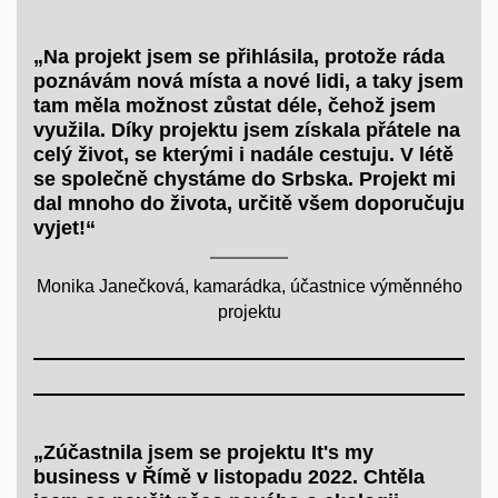
„Na projekt jsem se přihlásila, protože ráda
poznávám nová místa a nové lidi, a taky jsem
tam měla možnost zůstat déle, čehož jsem
využila. Díky projektu jsem získala přátele na
celý život, se kterými i nadále cestuju. V létě
se společně chystáme do Srbska. Projekt mi
dal mnoho do života, určitě všem doporučuju
vyjet!“
Monika Janečková, kamarádka, účastnice výměnného
projektu
„Zúčastnila jsem se projektu It's my
business v Římě v listopadu 2022. Chtěla