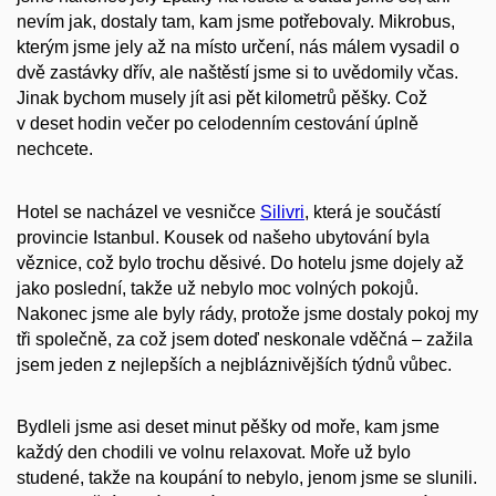
nevím jak, dostaly tam, kam jsme potřebovaly. Mikrobus,
kterým jsme jely až na místo určení, nás málem vysadil o
dvě zastávky dřív, ale naštěstí jsme si to uvědomily včas.
Jinak bychom musely jít asi pět kilometrů pěšky. Což
v deset hodin večer po celodenním cestování úplně
nechcete.
Hotel se nacházel ve vesničce
Silivri
, která je součástí
provincie Istanbul. Kousek od našeho ubytování byla
věznice, což bylo trochu děsivé. Do hotelu jsme dojely až
jako poslední, takže už nebylo moc volných pokojů.
Nakonec jsme ale byly rády, protože jsme dostaly pokoj my
tři společně, za což jsem doteď neskonale vděčná – zažila
jsem jeden z nejlepších a nejbláznivějších týdnů vůbec.
Bydleli jsme asi deset minut pěšky od moře, kam jsme
každý den chodili ve volnu relaxovat. Moře už bylo
studené, takže na koupání to nebylo, jenom jsme se slunili.