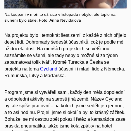
Na koupaní v moři to už sice v listopadu nebylo, ale teplo na
slunění bylo stále. Foto: Anna Nevídalová
Na projektu bylo i tentokrát šest zemí, z každé z nich přijelo
deset lidí. Dohromady šedesát účastníků, což je podle mě
už docela dost. Na menších projektech se většinou
seznámíte se všemi, ale tady nebylo možné si za týden
zapamatovat tolik tváří. Kromě Turecka a Česka se
projektu na téma
Cycland
účastnili i mladí lidé z Německa,
Rumunska, Litvy a Maďarska.
Program jsme si vytvářeli sami, každý den měla dopolední
a odpolední aktivity na starosti jiná země. Název Cycland
byl ale spíše pracovní – na kolech jsme seděli jen jednou,
a to asi hodinu. Projeli jsme si okolí a byl to krásný zážitek.
Bohužel se mi cestou zpět pokazil řetěz a kamarádce zase
praskla pneumatika, takže jsme kola zpátky na hotel