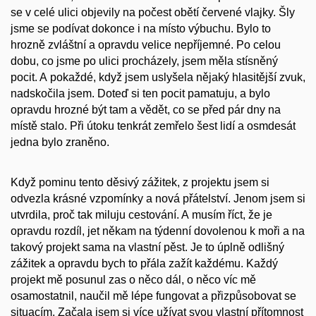
se v celé ulici objevily na počest obětí červené vlajky.
Šly
jsme se podívat dokonce i na místo výbuchu. Bylo to
hrozně zvláštní a opravdu velice nepříjemné. Po celou
dobu, co jsme po ulici procházely, jsem měla stísněný
pocit. A pokaždé, když jsem uslyšela nějaký hlasitější zvuk,
nadskočila jsem. Doteď si ten pocit pamatuju, a bylo
opravdu hrozné být tam a vědět, co se před pár dny na
místě stalo. Při útoku tenkrát zemřelo šest lidí a osmdesát
jedna bylo zraněno.
Když pominu tento děsivý zážitek, z projektu jsem si
odvezla krásné vzpomínky a nová přátelství. Jenom jsem si
utvrdila, proč tak miluju cestování. A musím říct, že je
opravdu rozdíl, jet někam na týdenní dovolenou k moři a na
takový projekt sama na vlastní pěst. Je to úplně odlišný
zážitek a opravdu bych to přála zažít každému. Každý
projekt mě posunul zas o něco dál, o něco víc mě
osamostatnil, naučil mě lépe fungovat a přizpůsobovat se
situacím. Začala jsem si více užívat svou vlastní přítomnost