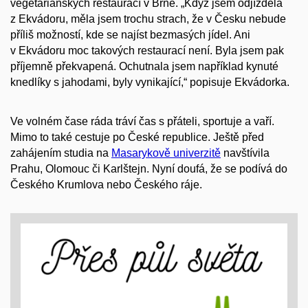
vegetariánských restaurací v Brně. „Když jsem odjížděla
z Ekvádoru, měla jsem trochu strach, že v Česku nebude
příliš možností, kde se najíst bezmasých jídel. Ani
v Ekvádoru moc takových restaurací není. Byla jsem pak
příjemně překvapená. Ochutnala jsem například kynuté
knedlíky s jahodami, byly vynikající,“ popisuje Ekvádorka.
Ve volném čase ráda tráví čas s přáteli, sportuje a vaří.
Mimo to také cestuje po České republice. Ještě před
zahájením studia na
Masarykově univerzitě
navštívila
Prahu, Olomouc či Karlštejn. Nyní doufá, že se podívá do
Českého Krumlova nebo Českého ráje.