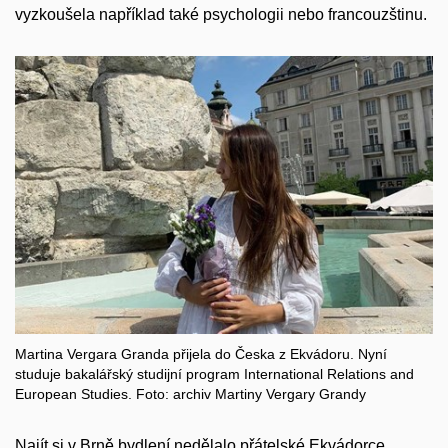
v
yzkoušela
například také psychologii nebo francouzštinu.
Martina Vergara Granda přijela do Česka z Ekvádoru. Nyní
studuje bakalářský studijní program International Relations and
European Studies. Foto: archiv Martiny Vergary Grandy
Najít si v Brně bydlení nedělalo přátelské Ekvádorce