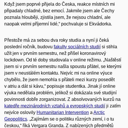
Když jsem poprvé přijela do Česka, reakce místních mi
připadaly chladné, bez emocí. Jakmile jsem ale Čechy
poznala hlouběji, zjistila jsem, že nejsou chladní, ale
naopak velmi příjemní lidé,“ pochvaluje si Ekvádorka.
Přestože má za sebou dva roky studia a nyní ji čeká
poslední ročník, budovu
fakulty sociálních studií
si stihla
užít jen v prvním semestru, než přišel koronavirový
lockdown. Od té doby studovala v online režimu. „Naštěstí
jsem si v prvním semestru našla spoustu přátel, se kterými
jsem v neustálém kontaktu. Nejvíc mi na online výuce
chybělo, že jsem nemohla s přáteli mezi kurzy posedět
v atriu a dát si kávu,“ popisuje studentka. Jinak jí online
výuka nedělala problém, jelikož si dokázala své studijní
povinnosti dobře zorganizovat. Z absolvovaných kurzů na
katedře mezinárodních vztahů a evropských studií
ji zatím
nejvíce oslovily
Humanitarian Intervention
a
Arctic
Geopolitics
. „Z
ajímám se o politiku různých zemí, i o tu
českou,“ říká Vergara Granda. Z nabízených předmětů