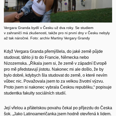
Vergara Granda bydlí v Česku už dva roky. Se studiem
v zahraničí má zkušenosti, takže pro ni první dny v Česku nebyly
až tak náročné. Foto: archiv Martiny Vergary Grandy
Když Vergara Granda přemýšlela, do jaké země půjde
studovat, táhlo ji to do Francie, Německa nebo
Nizozemska. „Říkala jsem si, že země v západní Evropě
pro mě představují jistotu. Nakonec mi ale došlo, že by
bylo dobré, kdybych šla studovat do země, o které nevím
vůbec nic. Považovala jsem to za velkou životní výzvu.
Proto jsem si nakonec vybrala Českou republiku,“ popisuje
studentka fakulty sociálních studií.
Její vřelou a přátelskou povahu čekal po příjezdu do Česka
šok. „Jako Latinoameričanka jsem hodně otevřená k lidem.