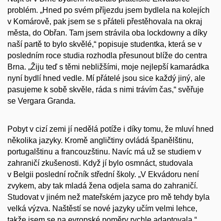
problém. „Hned po svém příjezdu jsem bydlela na kolejích
v Komárově, pak jsem se s přáteli přestěhovala na okraj
města, do Obřan. Tam jsem strávila oba lockdowny a díky
naší partě to bylo skvělé,“ popisuje studentka, která se v
posledním roce studia rozhodla přesunout blíže do centra
Brna. „Žiju teď s těmi nebližšími, moje nejlepší kamarádka
nyní bydlí hned vedle. Mí přátelé jsou sice každý jiný, ale
pasujeme k sobě skvěle, ráda s nimi trávím čas,“ svěřuje
se Vergara Granda.
Pobyt v cizí zemi jí nedělá potíže i díky tomu, že mluví hned
několika jazyky. Kromě angličtiny ovládá španělštinu,
portugalštinu a francouzštinu. Navíc má už se studiem v
zahraničí zkušenosti. Když jí bylo osmnáct, studovala
v Belgii poslední ročník střední školy. „V Ekvádoru není
zvykem, aby tak mladá žena odjela sama do zahraničí.
Studovat v jiném než mateřském jazyce pro mě tehdy byla
velká výzva. Naštěstí se nové jazyky učím velmi lehce,
takže jsem se na evropské poměry rychle adaptovala,“