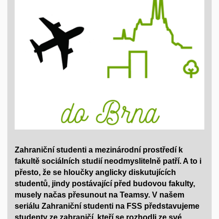
Zahraniční studenti a mezinárodní prostředí k
fakultě sociálních studií neodmyslitelně patří. A to i
přesto, že se hloučky anglicky diskutujících
studentů, jindy postávající před budovou fakulty,
musely načas přesunout na Teamsy. V našem
seriálu Zahraniční studenti na FSS představujeme
studenty ze zahraničí, kteří se rozhodli ze své