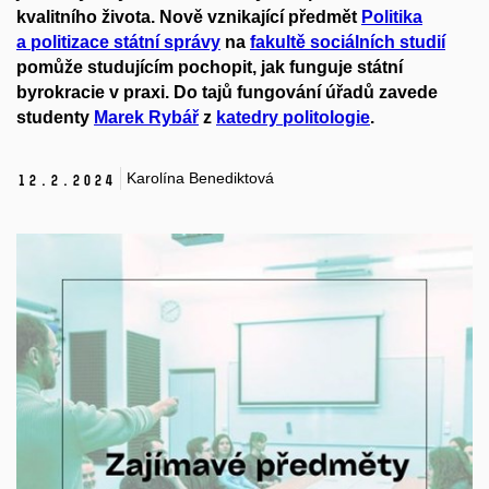
kvalitního života. Nově vznikající předmět
Politika
a politizac
e státní správy
na
f
akultě sociálních studií
pomůže stud
ujícím
pochopit
, jak funguje státní
byrokracie v praxi.
Do tajů fungování
úřadů zave
de
studenty
Marek Rybář
z
k
atedry
politologie
.
Karolína Benediktová
12.
2.
2024