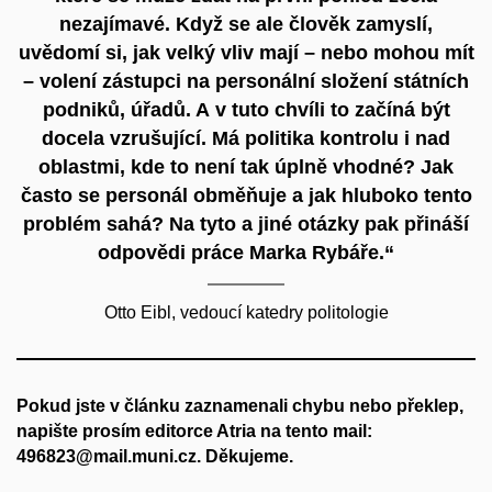
nezajímavé. Když se ale člověk zamyslí,
uvědomí si, jak velký vliv mají – nebo mohou mít
– volení zástupci na personální složení státních
podniků, úřadů. A v tuto chvíli to začíná být
docela vzrušující. Má politika kontrolu i nad
oblastmi, kde to není tak úplně vhodné? Jak
často se personál obměňuje a jak hluboko tento
problém sahá? Na tyto a jiné otázky pak přináší
odpovědi práce Marka Rybáře.“
Otto Eibl, vedoucí katedry politologie
Pokud jste v článku zaznamenali chybu nebo překlep,
napište prosím editorce Atria na tento mail:
496823@mail.muni.cz. Děkujeme.