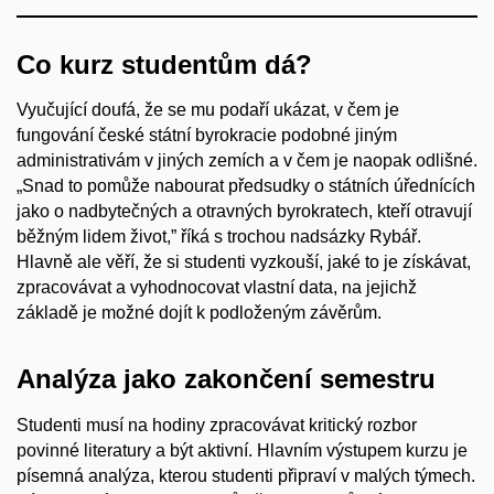
Co kurz studentům dá?
Vyučující doufá, že se mu podaří ukázat, v čem je
fungování české státní byrokracie podobné jiným
administrativám v jiných zemích a v čem je naopak odlišné.
„S
nad to pomůže nabourat předsudky o státních úřednících
jako o nadbytečných a otravných byrokratech, kteří otravují
běžným lidem život,” říká s trochou nadsázky Rybář.
Hlavně ale věří, že si studenti vyzkouší, jaké to je získávat,
zpracovávat a vyhodnocovat vlastní data, na jejichž
základě je možné dojít k podloženým závěrům.
Analýza jako zakončení semestru
Studenti musí na hodiny zpracovávat kritický rozbor
povinné literatury a být aktivní. Hlavním výstupem kurzu je
písemná analýza, kterou studenti připraví v malých týmech.