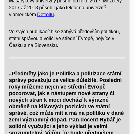
Masarykovy univerzity působí od roku 2017. Mezi lety
2017 až 2018 působil jako lektor na univerzitě
v americkém
Detroitu
.
Ve svých publikacích se zabývá především politikou,
státní správou a voliči ve střední Evropě, nejvíce v
Česku a na Slovensku.
„Předměty jako je Politika a politizace státní
správy považuju za velice důležité. Poslední
roky můžeme nejen ve střední Evropě
pozorovat, jak s nástupem nové strany či
nových stran k moci dochází k výrazné
obměně na klíčových pozicích ve státní
správě, což může mít a má na politiku v dané
zemi významný dopad. Pan docent Rybář je
solidní vyučující a jeho výklad je velmi
srozumitelný. Věřím, že bude předmětem