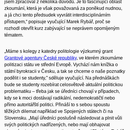
jsem zpracoval z několika důvodů.
Je
to fascinující oblast
zkoumání, která je však považovaná za poněkud
nudnou
,
a
já chci tento předsudek vyvrátit interdisciplinárním
přístupem,“ popis
uje vyučující Marek
Rybář
, proč
se
rozhodl otevřít kurz zabývající se neprávem opomíjeným
tématem.
„
Máme s kolegy z katedry politologie výzkumný grant
Grantové agentury
České republiky
, ve kterém zkoumáme
politizaci státu ve střední Evropě. Vychází nám knížka o
státní byrokracii v Česku, a tak se chceme o naše poznatky
podělit i se studenty,” sděluje vyučující.
Na přednáškách
bude se studenty rozebírat celosvětově aktuální politickou
problematiku – třeba jak se úředníci chovají v případech,
kdy se k moci dostávají radikální, nedemokratičtí nebo
přímo autoritářští politici. Přináší to s sebou spoustu
těžkých dilemat například ve Spojených státech či na
Slovensku.
„
Mají úředníci poslušně následovat a plnit vůli
svých politických nadřízených, nebo mají obhajovat