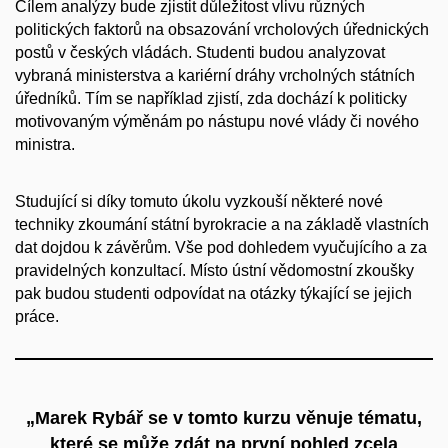
Cílem analýzy bude zjistit důležitost vlivu různých
politických faktorů na obsazování vrcholových úřednických
postů v českých vládách. Studenti budou analyzovat
vybraná ministerstva a kariérní dráhy vrcholných státních
úředníků. Tím se například zjistí, zda dochází k politicky
motivovaným výměnám po nástupu nové vlády či nového
ministra.
Studující si díky tomuto úkolu vyzkouší některé nové
techniky zkoumání státní byrokracie a na základě vlastních
dat dojdou k závěrům. Vše pod dohledem vyučujícího a za
pravidelných konzultací. Místo ústní vědomostní zkoušky
pak budou studenti odpovídat na otázky týkající se jejich
práce.
„Marek Rybář se v tomto kurzu věnuje tématu,
které se může zdát na první pohled zcela