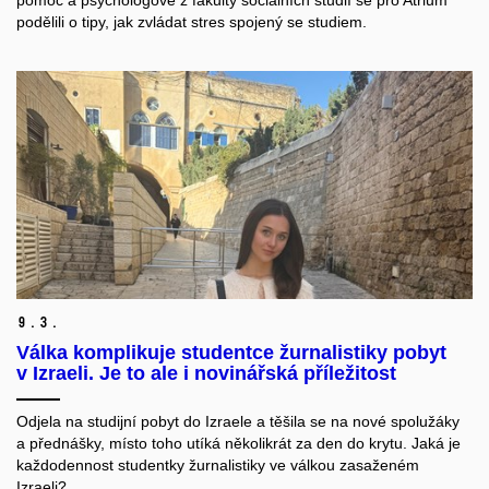
pomoc a psychologové z fakulty sociálních studií se pro Atrium
podělili o tipy, jak zvládat stres spojený se studiem.
9.
3.
Válka komplikuje studentce žurnalistiky pobyt
v Izraeli. Je to ale i novinářská příležitost
Odjela na studijní pobyt do Izraele a těšila se na nové spolužáky
a přednášky, místo toho utíká několikrát za den do krytu. Jaká je
každodennost studentky žurnalistiky ve válkou zasaženém
Izraeli?