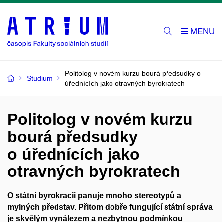
Politolog v novém kurzu bourá předsudky o
Studium
úřednících jako otravných byrokratech
Politolog v novém kurzu
bourá předsudky
o úřednících jako
otravných byrokratech
O státní byrokracii panuje mnoho stereotypů a
mylných představ. Přitom dobře fungující státní správa
je skvělým vynálezem
a nezbytnou podmínkou