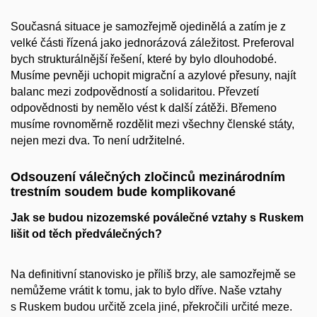
Současná situace je samozřejmě ojedinělá a zatím je z
velké části řízená jako jednorázová záležitost. Preferoval
bych strukturálnější řešení, které by bylo dlouhodobé.
Musíme pevněji uchopit migrační a azylové přesuny, najít
balanc mezi zodpovědností a solidaritou. Převzetí
odpovědnosti by nemělo vést k další zátěži. Břemeno
musíme rovnoměrně rozdělit mezi všechny členské státy,
nejen mezi dva. To není udržitelné.
Odsouzení válečných zločinců mezinárodním
trestním soudem bude komplikované
Jak se budou nizozemské poválečné vztahy s Ruskem
lišit od těch předválečných?
Na definitivní stanovisko je příliš brzy, ale samozřejmě se
nemůžeme vrátit k tomu, jak to bylo dříve. Naše vztahy
s Ruskem budou určitě zcela jiné, překročili určité meze.