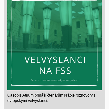
Časopis Atrium přináší čtenářům krátké rozhovory s
evropskými velvyslanci.