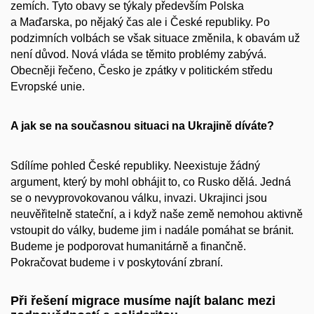
zemích. Tyto obavy se týkaly především Polska
a Maďarska, po nějaký čas ale i České republiky. Po
podzimních volbách se však situace změnila, k obavám už
není důvod. Nová vláda se těmito problémy zabývá.
Obecněji řečeno, Česko je zpátky v politickém středu
Evropské unie.
A jak se na současnou situaci na Ukrajině díváte?
Sdílíme pohled České republiky. Neexistuje žádný
argument, který by mohl obhájit to, co Rusko dělá. Jedná
se o nevyprovokovanou válku, invazi. Ukrajinci jsou
neuvěřitelně stateční, a i když naše země nemohou aktivně
vstoupit do války, budeme jim i nadále pomáhat se bránit.
Budeme je podporovat humanitárně a finančně.
Pokračovat budeme i v poskytování zbraní.
Při řešení migrace musíme najít balanc mezi