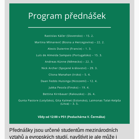
Přednášky jsou určené studentům mezinárodních
vztahů a evropských studií, navštívit je ale může i