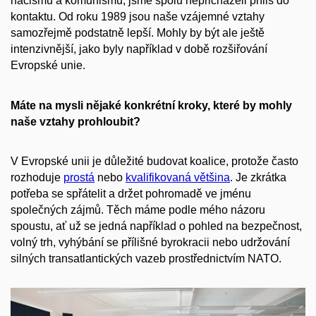
nacismu a komunismu, jsme spolu nepřicházeli příliš do
kontaktu. Od roku 1989 jsou naše vzájemné vztahy
samozřejmě podstatně lepší. Mohly by být ale ještě
intenzivnější, jako byly například v době rozšiřování
Evropské unie.
Máte na mysli nějaké konkrétní kroky, které by mohly
naše vztahy prohloubit?
V Evropské unii je důležité budovat koalice, protože často
rozhoduje
prostá
nebo
kvalifikovaná většina
. Je zkrátka
potřeba se spřátelit a držet pohromadě ve jménu
společných zájmů. Těch máme podle mého názoru
spoustu, ať už se jedná například o pohled na bezpečnost,
volný trh, vyhýbání se přílišné byrokracii nebo udržování
silných transatlantických vazeb prostřednictvím NATO.