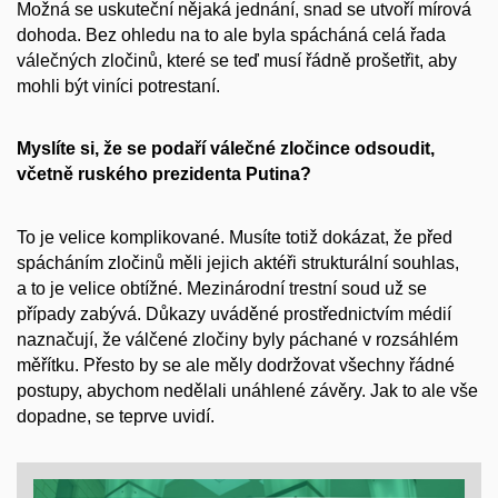
Možná se uskuteční nějaká jednání, snad se utvoří mírová
dohoda. Bez ohledu na to ale byla spácháná celá řada
válečných zločinů, které se teď musí řádně prošetřit, aby
mohli být viníci potrestaní.
Myslíte si, že se podaří válečné zločince odsoudit,
včetně ruského prezidenta Putina?
To je velice komplikované. Musíte totiž dokázat, že před
spácháním zločinů měli jejich aktéři strukturální souhlas,
a to je velice obtížné. Mezinárodní trestní soud už se
případy zabývá. Důkazy uváděné prostřednictvím médií
naznačují, že válčené zločiny byly páchané v rozsáhlém
měřítku. Přesto by se ale měly dodržovat všechny řádné
postupy, abychom nedělali unáhlené závěry. Jak to ale vše
dopadne, se teprve uvidí.