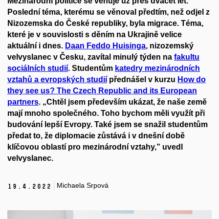
Mezinárodní politice se věnuje už přes dvacet let.
Poslední téma, kterému se věnoval předtím, než odjel z
Nizozemska do České republiky, byla migrace. Téma,
které je v souvislosti s děním na Ukrajině velice
aktuální i dnes.
Daan Feddo Huisinga
, nizozemský
velvyslanec v Česku, zavítal minulý týden na
fakultu
sociálních studií
. Studentům
katedry mezinárodních
vztahů a evropských studií
přednášel v kurzu
How do
they see us? The Czech Republic and its European
partners
. „Chtěl jsem především ukázat, že naše země
mají mnoho společného. Toho bychom měli využít při
budování lepší Evropy. Také jsem se snažil studentům
předat to, že diplomacie zůstává i v dnešní době
klíčovou oblastí pro mezinárodní vztahy,” uvedl
velvyslanec.
Michaela Srpová
19.
4.
2022