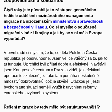
zodpovědností a solidaritou
Čtyři roky jste působil jako zástupce generálního
ředitele oddělení mezinárodního managementu
migrace na nizozemském
ministerstvu spravedlnosti
a bezpečnosti v Haagu
. Co si myslíte o současné
migrační vlně z Ukrajiny a jak by se s ní měla Evropa
vypořádat?
V první řadě si myslím, že to, co dělá Polsko a Česká
republika, je obdivuhodné. Jsem velice vděčný za to, jak to
tu funguje. Uprchlíci byli přijatí dobře a efektivně. Navštívil
jsem Kongresové centrum v Praze a viděl, jak efektivní
operace to skutečně je. Také tam pomáhá neskutečné
množství dobrovolníků, což je skvělé. Otázkou je, jestli
bychom tuto situaci neměli využít k urychlení reformy
evropského azylového systému.
Řešení migrace by tedy mělo být strukturovanější?