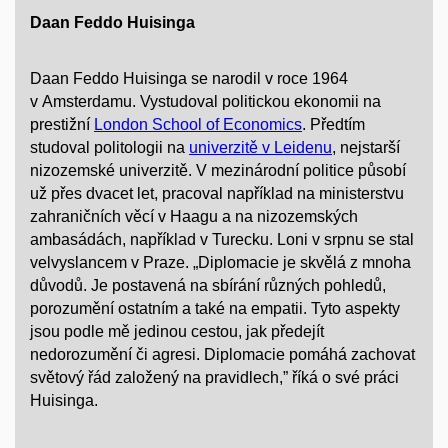
Daan Feddo Huisinga
Daan Feddo Huisinga se narodil v roce 1964
v Amsterdamu. Vystudoval politickou ekonomii na
prestižní
London School of Economics
. Předtím
studoval politologii na
univerzitě v Leidenu
, nejstarší
nizozemské univerzitě. V mezinárodní politice působí
už přes dvacet let, pracoval například na ministerstvu
zahraničních věcí v Haagu a na nizozemských
ambasádách, například v Turecku. Loni v srpnu se stal
velvyslancem v Praze. „Diplomacie je skvělá z mnoha
důvodů. Je postavená na sbírání různých pohledů,
porozumění ostatním a také na empatii. Tyto aspekty
jsou podle mě jedinou cestou, jak předejít
nedorozumění či agresi. Diplomacie pomáhá zachovat
světový řád založený na pravidlech,” říká o své práci
Huisinga.