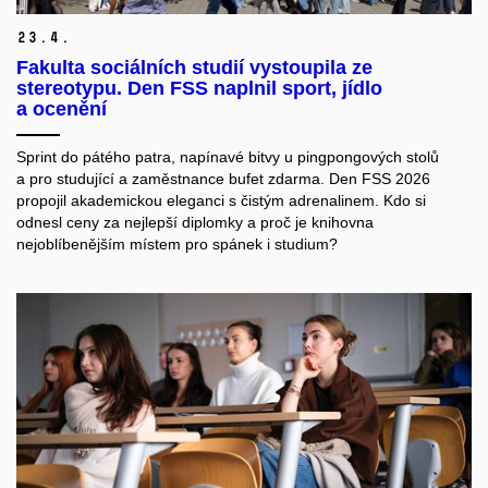
23.
4.
Fakulta sociálních studií vystoupila ze
stereotypu. Den FSS naplnil sport, jídlo
a ocenění
Sprint do pátého patra
,
napínavé bitvy u pingpongových stolů
a
pro
stud
u
jíc
í a
zaměstnan
ce
bufet zdarma.
Den FSS 2026
propojil akademickou eleganci s čistým adrenalinem. Kdo si
odnesl ceny za nejlepší diplomky a proč je knihovna
nejoblíbenějším místem pro spánek i studium?